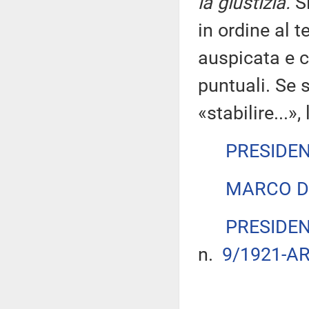
la giustizia.
Si
in ordine al t
auspicata e c
puntuali. Se s
«stabilire...»
PRESIDE
MARCO D
PRESIDE
n.
9/1921-AR