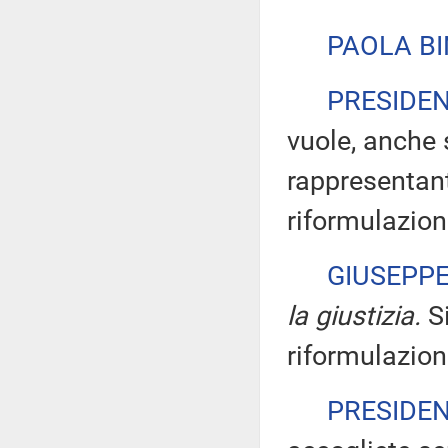
PAOLA BI
PRESIDE
vuole, anche 
rappresentant
riformulazion
GIUSEPP
la giustizia.
Si
riformulazion
PRESIDE