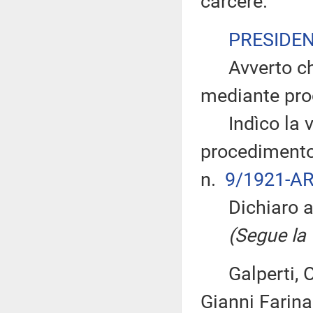
carcere.
PRESIDE
Avverto che 
mediante pro
Indìco la vo
procedimento 
n.
9/1921-AR
Dichiaro ape
(Segue la v
Galperti, Olia
Gianni Farina