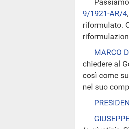
Passiamo all'
9/1921-AR/4
riformulato. 
riformulazion
MARCO D
chiedere al G
così come sug
nel suo comp
PRESIDE
GIUSEPP