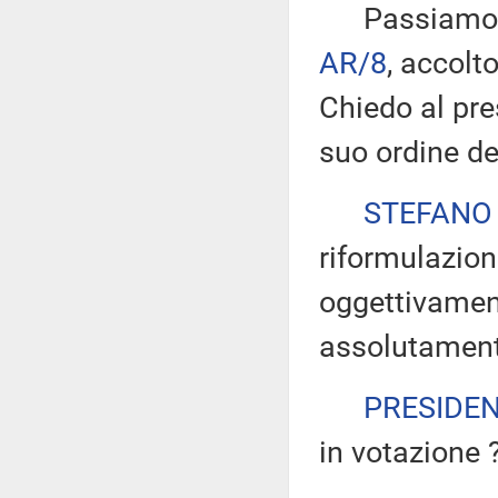
Passiamo all
AR/8
, accolt
Chiedo al pre
suo ordine de
STEFANO
riformulazion
oggettivamen
assolutamente
PRESIDE
in votazione 