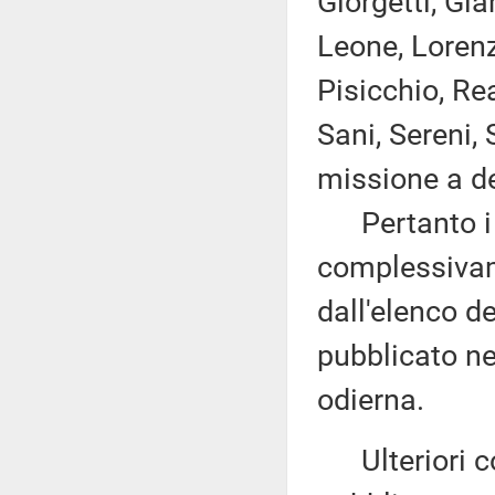
Giorgetti, Gia
Leone, Lorenz
Pisicchio, R
Sani, Sereni,
missione a de
Pertanto i d
complessivam
dall'elenco d
pubblicato nel
odierna.
Ulteriori co