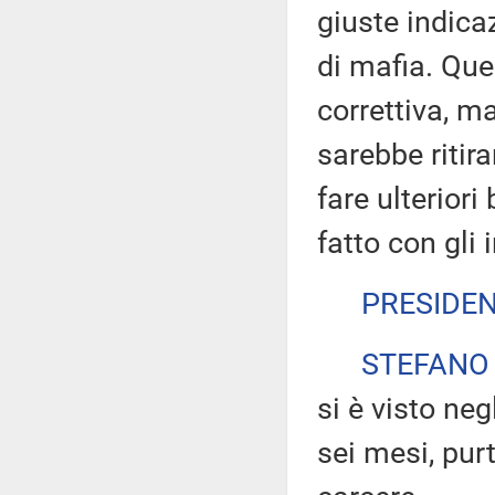
giuste indicaz
di mafia. Qu
correttiva, m
sarebbe ritira
fare ulteriori
fatto con gli 
PRESIDE
STEFANO
si è visto neg
sei mesi, purt