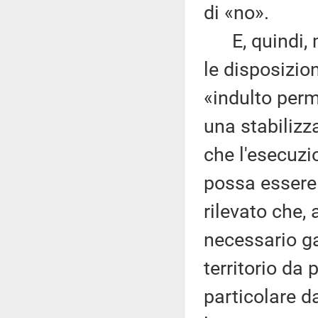
di «no».
E, quindi, mi
le disposizion
«indulto perm
una stabilizz
che l'esecuzi
possa essere 
rilevato che, 
necessario gar
territorio da 
particolare da