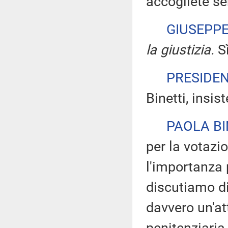
accogliete se
GIUSEPP
la giustizia.
Sì
PRESIDE
Binetti, insis
PAOLA BI
per la votazi
l'importanza 
discutiamo di
davvero un'at