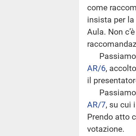
come raccoma
insista per l
Aula. Non c’è
raccomandaz
Passiamo all
AR/6
, accol
il presentator
Passiamo al
AR/7
, su cui
Prendo atto c
votazione.