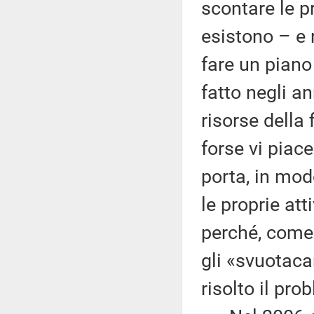
scontare le pr
esistono – e 
fare un piano
fatto negli a
risorse della
forse vi piace
porta, in mo
le proprie at
perché, come s
gli «svuotaca
risolto il pro