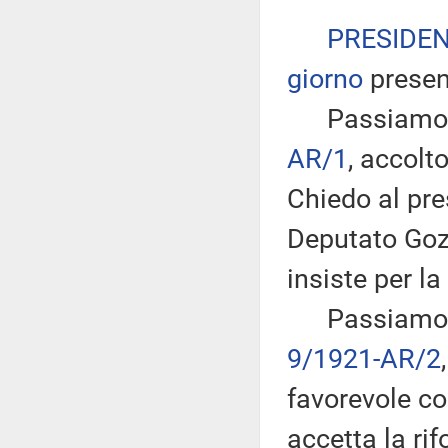
PRESIDE
giorno
presen
Passiamo all
AR/1
, accol
Chiedo al pre
Deputato Gozi
insiste per la
Passiamo dun
9/1921-AR/2
favorevole co
accetta la ri