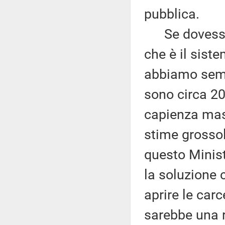
pubblica.
Se dovessim
che è il sist
abbiamo sempr
sono circa 20
capienza mas
stime grossol
questo Minist
la soluzione 
aprire le carce
sarebbe una r