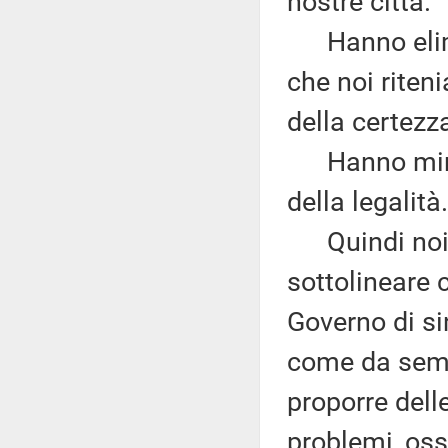
nostre città.
Hanno elimina
che noi rite
della certezz
Hanno minato
della legalità.
Quindi noi n
sottolineare
Governo di si
come da semp
proporre dell
problemi, oss