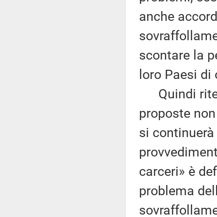
anche accordi 
sovraffollame
scontare la pe
loro Paesi di 
Quindi riten
proposte non 
si continuerà
provvediment
carceri» è def
problema della
sovraffollamen