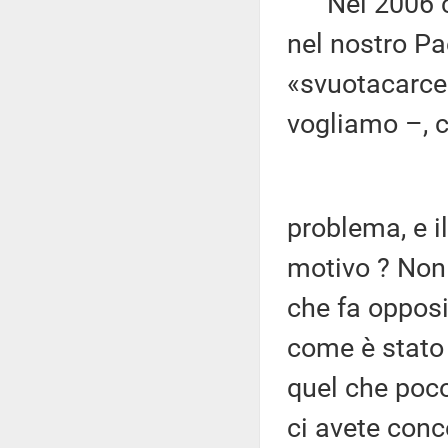
Nel 2006 c'e
nel nostro Pa
«svuotacarcer
vogliamo –, c
problema, e il
motivo ? Non 
che fa opposiz
come è stato 
quel che poco
ci avete conc