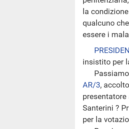
penitenziaria
la condizione 
qualcuno che
essere i malat
PRESIDE
insistito per 
Passiamo all
AR/3
, accol
presentatore 
Santerini ? P
per la votazi