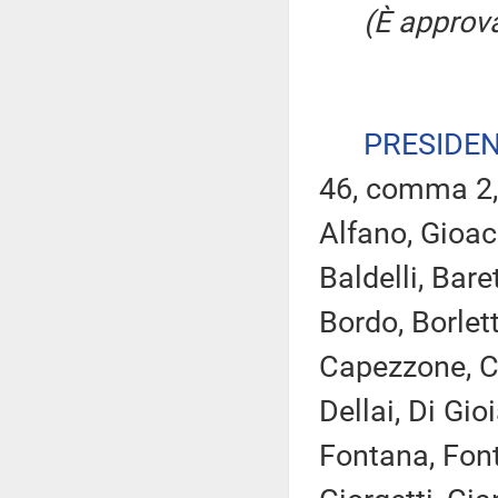
(È approva
PRESIDE
46, comma 2,
Alfano, Gioacc
Baldelli, Bare
Bordo, Borlett
Capezzone, Ca
Dellai, Di Gioi
Fontana, Font