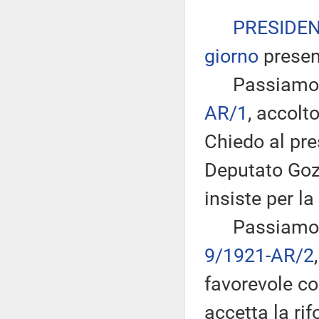
PRESIDE
giorno
presen
Passiamo all
AR/1
, accol
Chiedo al pre
Deputato Gozi
insiste per la
Passiamo dun
9/1921-AR/2
favorevole co
accetta la ri