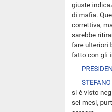
giuste indicaz
di mafia. Qu
correttiva, m
sarebbe ritira
fare ulteriori
fatto con gli 
PRESIDE
STEFANO
si è visto neg
sei mesi, purt