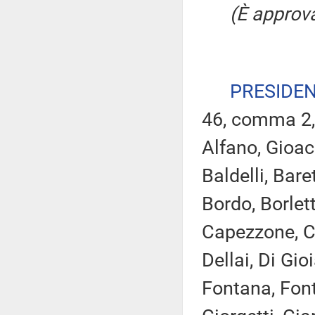
(È approva
PRESIDE
46, comma 2,
Alfano, Gioacc
Baldelli, Bare
Bordo, Borlett
Capezzone, Ca
Dellai, Di Gioi
Fontana, Font