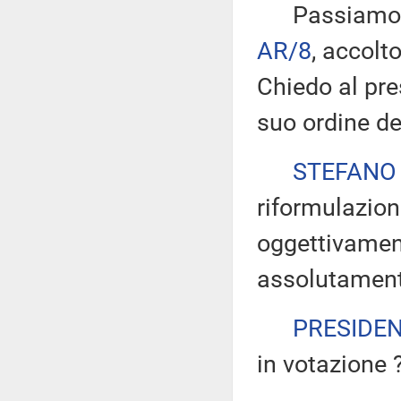
Passiamo all
AR/8
, accolt
Chiedo al pre
suo ordine de
STEFANO
riformulazion
oggettivamen
assolutamente
PRESIDE
in votazione 