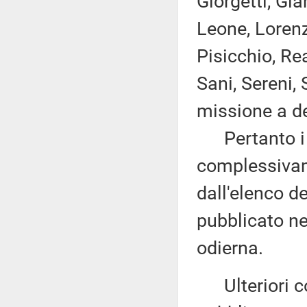
Giorgetti, Gia
Leone, Lorenz
Pisicchio, R
Sani, Sereni,
missione a de
Pertanto i d
complessivam
dall'elenco d
pubblicato nel
odierna.
Ulteriori co