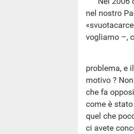
Nel 2006 c'e
nel nostro Pa
«svuotacarcer
vogliamo –, c
problema, e il
motivo ? Non 
che fa opposiz
come è stato 
quel che poco
ci avete conc