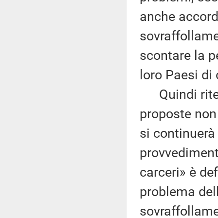
anche accordi 
sovraffollame
scontare la pe
loro Paesi di 
Quindi riten
proposte non 
si continuerà
provvediment
carceri» è def
problema della
sovraffollamen