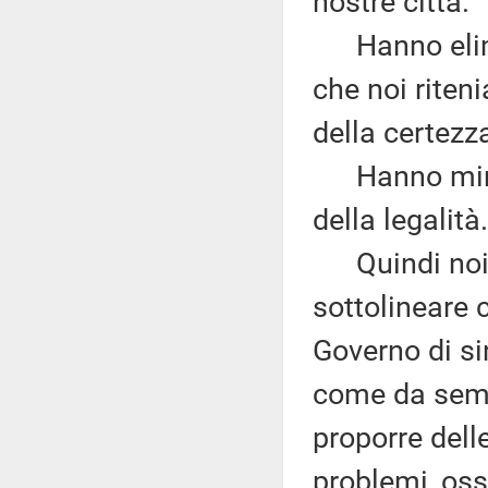
nostre città.
Hanno elimina
che noi rite
della certezz
Hanno minato
della legalità.
Quindi noi n
sottolineare
Governo di si
come da semp
proporre dell
problemi, oss