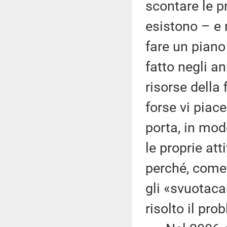
scontare le pr
esistono – e 
fare un piano
fatto negli a
risorse della
forse vi piace
porta, in mo
le proprie at
perché, come s
gli «svuotaca
risolto il pro