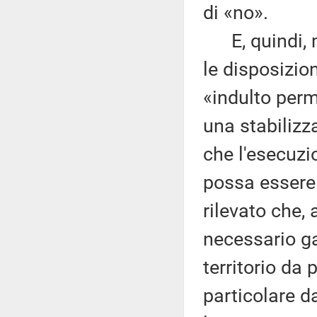
di «no».
E, quindi, mi
le disposizion
«indulto perm
una stabilizz
che l'esecuzi
possa essere 
rilevato che, 
necessario gar
territorio da 
particolare da