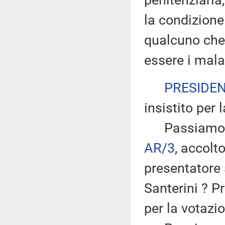
penitenziaria
la condizione 
qualcuno che
essere i malat
PRESIDE
insistito per 
Passiamo all
AR/3
, accol
presentatore 
Santerini ? P
per la votazi