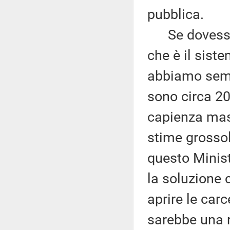
pubblica.
Se dovessim
che è il sist
abbiamo sempr
sono circa 20
capienza mas
stime grossol
questo Minist
la soluzione 
aprire le carce
sarebbe una r