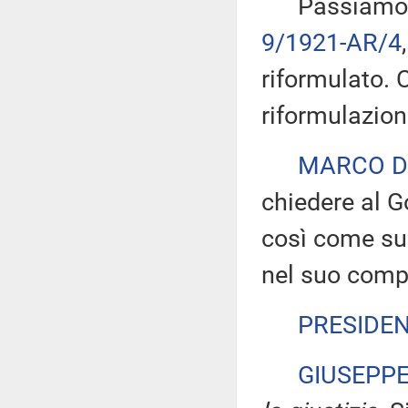
Passiamo all'
9/1921-AR/4
riformulato. 
riformulazion
MARCO D
chiedere al G
così come sug
nel suo comp
PRESIDE
GIUSEPP