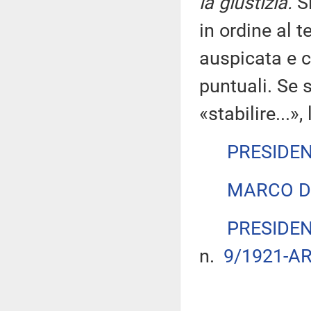
la giustizia.
Si
in ordine al t
auspicata e c
puntuali. Se s
«stabilire...»
PRESIDE
MARCO D
PRESIDE
n.
9/1921-AR