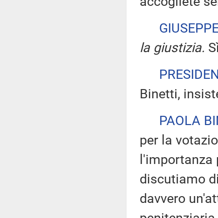
accogliete se
GIUSEPP
la giustizia.
Sì
PRESIDE
Binetti, insis
PAOLA BI
per la votazi
l'importanza 
discutiamo di
davvero un'at