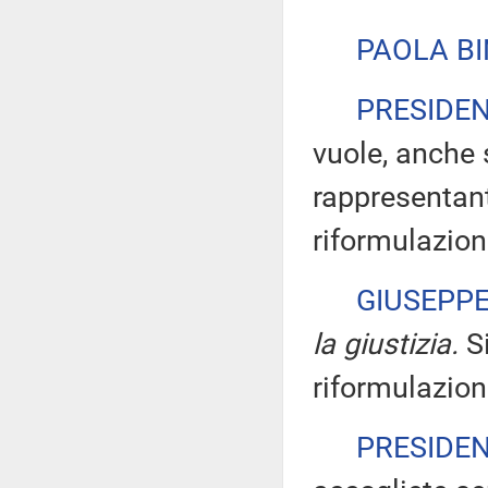
PAOLA BI
PRESIDE
vuole, anche 
rappresentant
riformulazion
GIUSEPP
la giustizia.
Si
riformulazion
PRESIDE