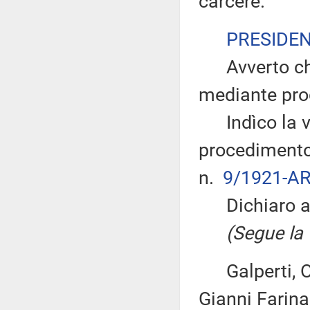
carcere.
PRESIDE
Avverto che 
mediante pro
Indìco la vo
procedimento 
n.
9/1921-AR
Dichiaro ape
(Segue la v
Galperti, Olia
Gianni Farina