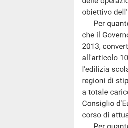
delle operazi
obiettivo dell
Per quanto c
che il Govern
2013, convert
all'articolo 10
l'edilizia scol
regioni di st
a totale cari
Consiglio d'E
corso di attu
Per quanto at