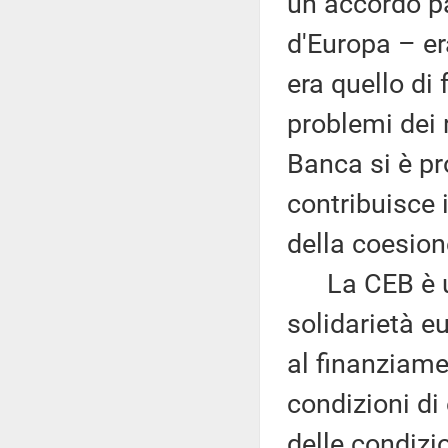
un accordo pa
d'Europa – era
era quello di f
problemi dei r
Banca si è p
contribuisce 
della coesion
La CEB è uno
solidarietà eu
al finanziamen
condizioni d
delle condizio