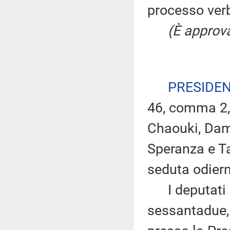
processo verb
(È approva
PRESIDE
46, comma 2, 
Chaouki, Damb
Speranza e Ta
seduta odier
I deputati 
sessantadue, 