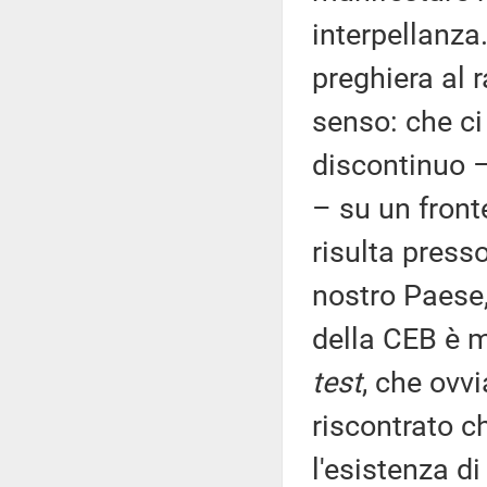
interpellanza
preghiera al 
senso: che ci
discontinuo 
– su un front
risulta press
nostro Paese,
della CEB è m
test
, che ovv
riscontrato 
l'esistenza di