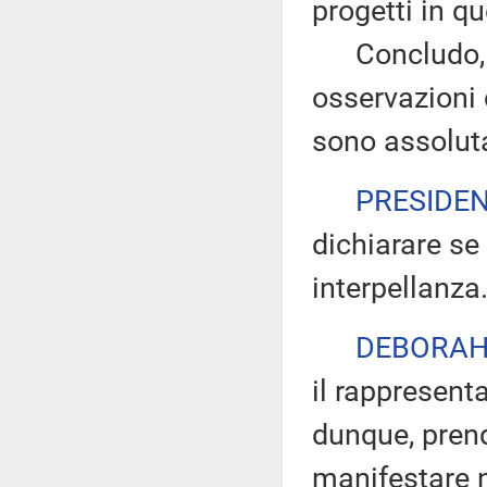
progetti in que
Concludo, ri
osservazioni 
sono assolut
PRESIDE
dichiarare se
interpellanza
DEBORAH
il rappresent
dunque, prend
manifestare n