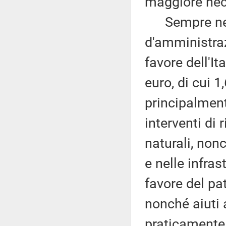
maggiore nec
Sempre nel d
d'amministraz
favore dell'It
euro, di cui 1
principalment
interventi di 
naturali, non
e nelle infras
favore del pat
nonché aiuti a
praticamente 