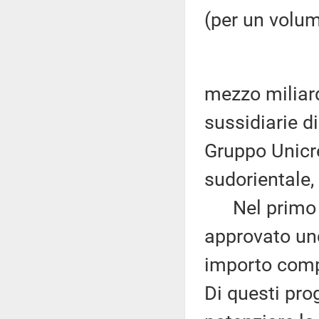
(per un volum
mezzo miliard
sussidiarie d
Gruppo Unicre
sudorientale, 
Nel primo q
approvato und
importo compl
Di questi prog