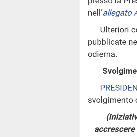
presso la Pre
nell’
allegato 
Ulteriori co
pubblicate nel
odierna.
Svolgimen
PRESIDE
svolgimento d
(Iniziat
accrescere l