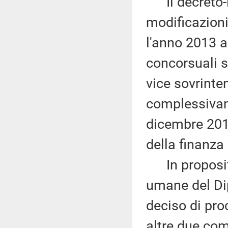
Il decreto-l
modificazioni,
l'anno 2013 a
concorsuali s
vice sovrinten
complessivame
dicembre 2012
della finanza
In proposito,
umane del Di
deciso di pro
altre due co