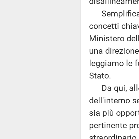
disallineament
Semplificazi
concetti chia
Ministero del
una direzione 
leggiamo le fo
Stato.
Da qui, allor
dell'interno s
sia più oppo
pertinente pr
straordinario