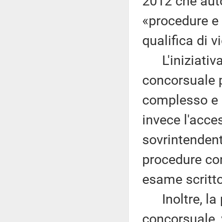
2012 che autor
«procedure e 
qualifica di 
L'iniziativa
concorsuale pe
complesso e 
invece l'acces
sovrintendent
procedure conc
esame scritto
Inoltre, la p
concorsuale, v