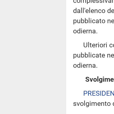
complessivam
dall'elenco d
pubblicato nel
odierna.
Ulteriori co
pubblicate nel
odierna.
Svolgimen
PRESIDE
svolgimento d