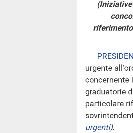
(Iniziativ
concor
riferimento
PRESIDE
urgente all'o
concernente i
graduatorie de
particolare ri
sovrintenden
urgenti
)
.