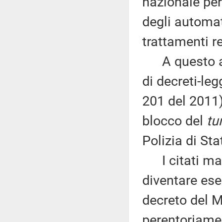
nazionale per
degli automat
trattamenti r
A questo agg
di decreti-le
201 del 2011) 
blocco del
tu
Polizia di St
I citati maxi
diventare ese
decreto del Mi
perentoriamen