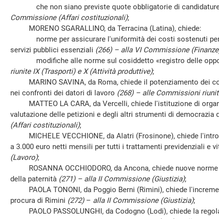
che non siano previste quote obbligatorie di candidature 
Commissione (Affari costituzionali)
;
MORENO SGARALLINO, da Terracina (Latina), chiede:
norme per assicurare l'uniformità dei costi sostenuti per i
servizi pubblici essenziali
(266) – alla VI Commissione (Finanze
modifiche alle norme sul cosiddetto «registro delle oppo
riunite IX (Trasporti) e X (Attività produttive)
;
MARINO SAVINA, da Roma, chiede il potenziamento dei control
nei confronti dei datori di lavoro
(268) – alle Commissioni riunite
MATTEO LA CARA, da Vercelli, chiede l'istituzione di organi
valutazione delle petizioni e degli altri strumenti di democrazia 
(Affari costituzionali)
;
MICHELE VECCHIONE, da Alatri (Frosinone), chiede l'introdu
a 3.000 euro netti mensili per tutti i trattamenti previdenziali e vi
(Lavoro)
;
ROSANNA OCCHIODORO, da Ancona, chiede nuove norme in 
della paternità
(271) – alla II Commissione (Giustizia)
;
PAOLA TONONI, da Poggio Berni (Rimini), chiede l'incremento
procura di Rimini
(272)
–
alla II Commissione (Giustizia)
;
PAOLO PASSOLUNGHI, da Codogno (Lodi), chiede la regolament