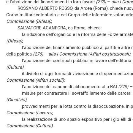
e l'abolizione dei finanziamenti in loro favore
(273)
–
alla I Comm
ROSSANO ALBERTO ROSSO, da Ardea (Roma), chiede nuove no
Corpo militare volontario e del Corpo delle infermiere volontar
Commissione (Difesa)
;
SALVATORE ACANFORA, da Roma, chiede:
la riduzione dell'organico e la riforma delle Forze armat
(Difesa)
;
l'abolizione del finanziamento pubblico ai partiti e altre mi
della politica
(276) – alla I Commissione (Affari costituzionali)
;
l'abolizione dei contributi pubblici in favore dell'editoria
(Cultura)
;
il divieto di ogni forma di vivisezione e di sperimentazion
Commissione (Affari sociali)
;
l'abolizione del canone di abbonamento alla RAI
(279) –
misure per contrastare il sovraffollamento delle carceri
(Giustizia)
;
provvedimenti per la lotta contro la disoccupazione, in pa
Commissione (Lavoro)
;
la realizzazione di uno spazio espositivo per i gioielli di
Commissione (Cultura)
.