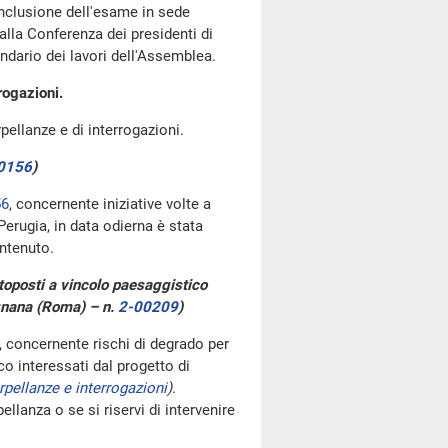
nclusione dell'esame in sede
lla Conferenza dei presidenti di
endario dei lavori dell'Assemblea.
rogazioni.
rpellanze e di interrogazioni.
0156
)
56
, concernente iniziative volte a
 Perugia, in data odierna è stata
ontenuto.
ttoposti a vincolo paesaggistico
ognana (Roma) – n.
2-00209
)
, concernente rischi di degrado per
co interessati dal progetto di
rpellanze e interrogazioni
)
.
lanza o se si riservi di intervenire