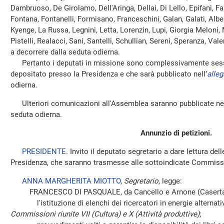
Dambruoso, De Girolamo, Dell'Aringa, Dellai, Di Lello, Epifani, Fa
Fontana, Fontanelli, Formisano, Franceschini, Galan, Galati, Alber
Kyenge, La Russa, Legnini, Letta, Lorenzin, Lupi, Giorgia Meloni, 
Pistelli, Realacci, Sani, Santelli, Schullian, Sereni, Speranza, Va
a decorrere dalla seduta odierna.
Pertanto i deputati in missione sono complessivamente sessa
depositato presso la Presidenza e che sarà pubblicato nell’
alleg
odierna.
Ulteriori comunicazioni all'Assemblea saranno pubblicate nel
seduta odierna.
Annunzio di petizioni.
PRESIDENTE
. Invito il deputato segretario a dare lettura del
Presidenza, che saranno trasmesse alle sottoindicate Commiss
ANNA MARGHERITA MIOTTO
,
Segretario
, legge:
FRANCESCO DI PASQUALE, da Cancello e Arnone (Caserta)
l'istituzione di elenchi dei ricercatori in energie alternativ
Commissioni riunite VII (Cultura) e X (Attività produttive)
;