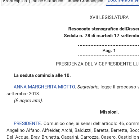
Documento Inte
Frontespizio
Indice Alfabetico
Indice Cronologico
XVII LEGISLATURA
Resoconto stenografico dell'Ass
Seduta n. 78 di martedì 17 settem
Pag. 1
PRESIDENZA DEL VICEPRESIDENTE LUI
La seduta comincia alle 10.
ANNA MARGHERITA MIOTTO
,
Segretario,
legge il processo v
settembre 2013.
(È approvato).
Missioni.
PRESIDENTE
. Comunico che, ai sensi dell'articolo 46, comm
Angelino Alfano, Alfreider, Archi, Balduzzi, Baretta, Berretta, Boc
Dell'Acqua, Bray, Brunetta, Caparini, Carrozza, Casero, Castiglion