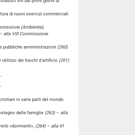
astici sin dai primi giorni di
ura di nuovi esercizi commerciali
ommissione (Ambiente)
;
 – alla VIII Commissione
e pubbliche amministrazioni
(260)
ilizzo dei fuochi d'artificio
(261)
stiani in varie parti del mondo
stegno delle famiglie
(263)
–
alla
enti «dormienti»,
(264) – alla VI