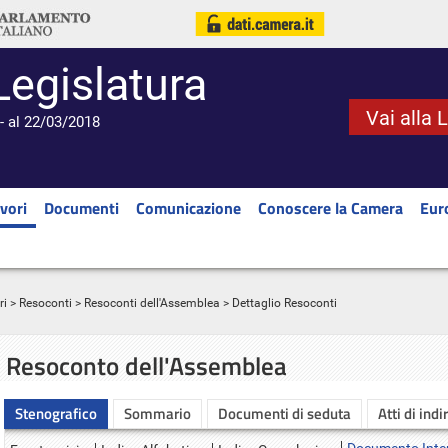
Legislatura
Vai alla 
- al 22/03/2018
vori
Documenti
Comunicazione
Conoscere la Camera
Eur
ri
>
Resoconti
>
Resoconti dell'Assemblea
> Dettaglio Resoconti
Resoconto dell'Assemblea
Stenografico
Sommario
Documenti di seduta
Atti di indi