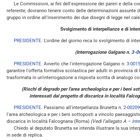
Le Commissioni, ai fini dell'espressione dei pareri e della co
referente, dovranno tenere conto delle determinazioni assunte da
gruppo in ordine all'inserimento dei due disegni di legge nel cal
Svolgimento di interpellanze e di inter
PRESIDENTE
. L'ordine del giorno reca lo svolgimento di inte
(Interrogazione Galgano n.
3-0
PRESIDENTE
. Avverto che l'interrogazione Galgano n.
3-001
garantire l'offerta formativa scolastica per adulti in provincia di
trasformata in un'interrogazione a risposta scritta di analogo c
(Rischi di degrado per l'area archeologica e per i beni so
interessati dal progetto di discarica in località Falc
PRESIDENTE
. Passiamo all'interpellanza Brunetta n.
2-00209
l'area archeologica e per i beni sottoposti a vincolo paesaggisti
discarica in località Falcognana (Roma)
(Vedi l'allegato A –
Inte
Chiedo al deputato Brunetta se intenda illustrare la sua interpel
in sede di replica.