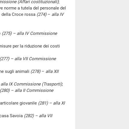
issione (Affari costituzionali)
;
rme a tutela del personale del
ie della Croce rossa
(274)
–
alla IV
e
(275) – alla IV Commissione
sure per la riduzione dei costi
(277) – alla VII Commissione
e sugli animali
(278)
–
alla XII
 alla IX Commissione (Trasporti)
;
(280) – alla II Commissione
rticolare giovanile
(281) – alla XI
 casa Savoia
(282) – alla VII