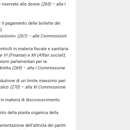
riservate alle donne
(265)
–
alla I
l pagamento delle bollette dei
)
;
sizioni»
(267) – alle Commissioni
li in materia fiscale e sanitaria
 VI (Finanze) e XII (Affari sociali)
;
smi parlamentari per la
diretta
(269) – alla I Commissione
zione di un limite massimo pari
talizi
(270) – alla XI Commissione
materia di disconoscimento
 della pianta organica della
azione dell'attività dei partiti