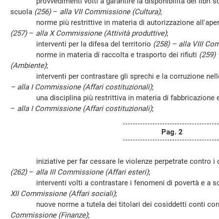
provvedimenti volti a garantire la disponibilità dei libri scol
scuola
(256)
–
alla VII Commissione (Cultura)
;
norme più restrittive in materia di autorizzazione all'apert
(257)
–
alla X Commissione (Attività produttive)
;
interventi per la difesa del territorio
(258) – alla VIII C
norme in materia di raccolta e trasporto dei rifiuti
(259)
(Ambiente)
;
interventi per contrastare gli sprechi e la corruzione nell
– alla I Commissione (Affari costituzionali)
;
una disciplina più restrittiva in materia di fabbricazione e ut
–
alla I Commissione (Affari costituzionali)
;
Pag. 2
iniziative per far cessare le violenze perpetrate contro i cri
(262)
–
alla III Commissione (Affari esteri)
;
interventi volti a contrastare i fenomeni di povertà e a so
XII Commissione (Affari sociali)
;
nuove norme a tutela dei titolari dei cosiddetti conti corr
Commissione (Finanze)
;