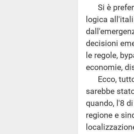
Si è preferit
logica all'ita
dall'emergenz
decisioni em
le regole, by
economie, dis
Ecco, tutto 
sarebbe stato
quando, l'8 d
regione e si
localizzazion