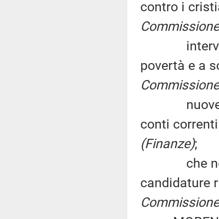
contro i crist
Commissione (
interventi 
povertà e a s
Commissione (
nuove norme
conti corrent
(Finanze)
;
che non sia
candidature r
Commissione (