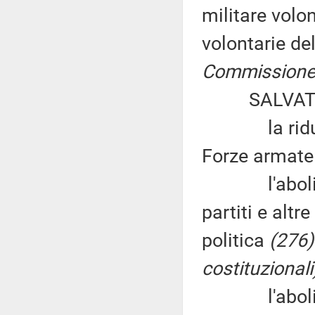
militare volo
volontarie de
Commissione 
SALVATORE
la riduzione
Forze armat
l'abolizion
partiti e altr
politica
(276)
costituzionali
l'abolizione