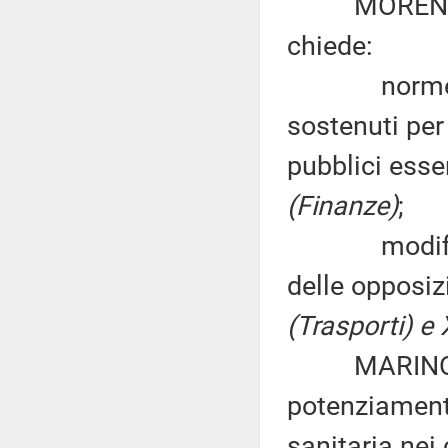
MORENO SGA
chiede:
norme per a
sostenuti per
pubblici esse
(Finanze)
;
modifiche a
delle opposiz
(Trasporti) e 
MARINO SAV
potenziamento
sanitaria nei 