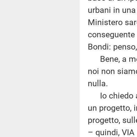
urbani in una 
Ministero sar
conseguente o
Bondi: penso,
Bene, a me n
noi non siamo
nulla.
Io chiedo al
un progetto, 
progetto, sul
– quindi, VIA