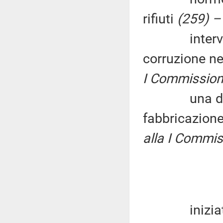
rifiuti
(259) –
interventi p
corruzione n
I Commissione
una discipli
fabbricazione 
alla I Commiss
iniziative p