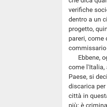
che dica quant
verifiche soc
dentro a un c
progetto, qui
pareri, come d
commissario S
Ebbene, oggi
come l'Italia
Paese, si dec
discarica per 
città in ques
più: è crimin