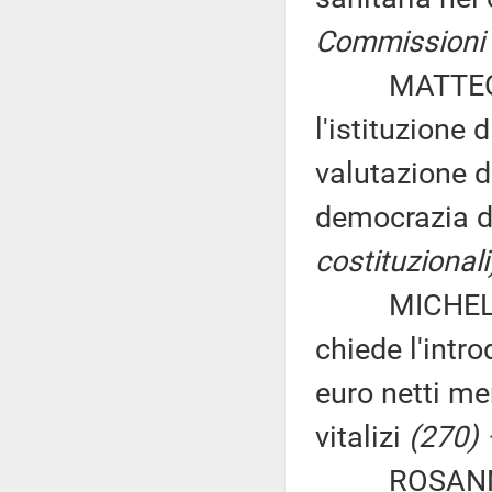
Commissioni ri
MATTEO LA 
l'istituzione 
valutazione de
democrazia d
costituzionali
MICHELE VEC
chiede l'intr
euro netti men
vitalizi
(270) 
ROSANNA O