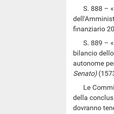
S. 888 – «R
dell'Amminist
finanziario 
S. 889 – «Di
bilancio dell
autonome per
Senato)
(1573
Le Commission
della conclus
dovranno ten