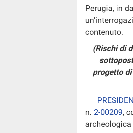
Perugia, in d
un'interrogaz
contenuto.
(Rischi di 
sottopost
progetto di
PRESIDE
n.
2-00209
, c
archeologica 