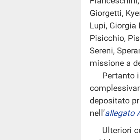
Franceschini, 
Giorgetti, Kye
Lupi, Giorgia
Pisicchio, Pis
Sereni, Spera
missione a de
Pertanto i d
complessivam
depositato pr
nell’
allegato 
Ulteriori co