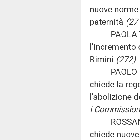
nuove norme 
paternità
(27
PAOLA TONON
l'incremento 
Rimini
(272)
PAOLO PASS
chiede la rego
l'abolizione 
I Commissione
ROSSANO A
chiede nuove 