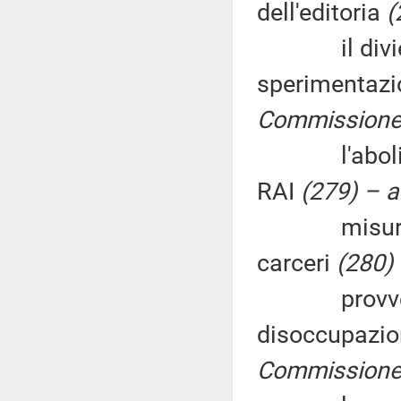
dell'editoria
(
il divieto d
sperimentazi
Commissione (
l'abolizion
RAI
(279) – a
misure per 
carceri
(280) 
provvedimen
disoccupazion
Commissione 