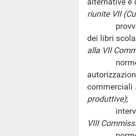
alternative e 
riunite VII (Cu
provvediment
dei libri scol
alla VII Comm
norme più r
autorizzazione
commerciali
produttive)
;
interventi p
VIII Commiss
norme in ma