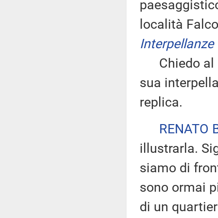
paesaggistico
località Fal
Interpellanze 
Chiedo al de
sua interpella
replica.
RENATO 
illustrarla. S
siamo di fron
sono ormai pi
di un quartie