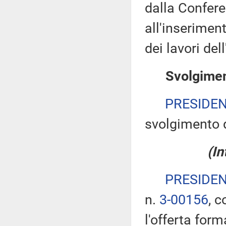
dalla Confere
all'inserimen
dei lavori de
Svolgiment
PRESIDE
svolgimento d
(I
PRESIDE
n.
3-00156
, c
l'offerta form