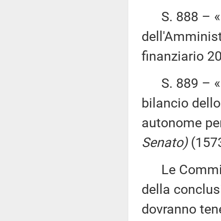
S. 888 – «R
dell'Amminist
finanziario 
S. 889 – «Di
bilancio dell
autonome per
Senato)
(1573
Le Commission
della conclus
dovranno ten