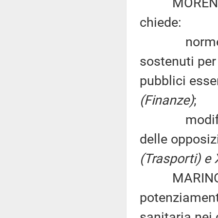
MORENO SGA
chiede:
norme per a
sostenuti per
pubblici esse
(Finanze)
;
modifiche a
delle opposiz
(Trasporti) e 
MARINO SAV
potenziamento
sanitaria nei 