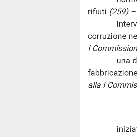
rifiuti
(259) –
interventi p
corruzione n
I Commissione
una discipli
fabbricazione 
alla I Commiss
iniziative p