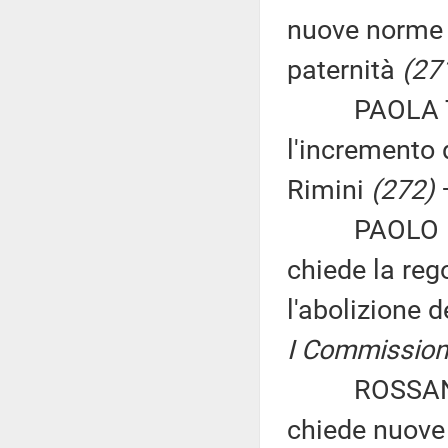
nuove norme 
paternità
(27
PAOLA TONON
l'incremento 
Rimini
(272)
PAOLO PASS
chiede la rego
l'abolizione 
I Commissione
ROSSANO A
chiede nuove 