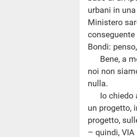
urbani in una 
Ministero sar
conseguente o
Bondi: penso,
Bene, a me n
noi non siamo
nulla.
Io chiedo al
un progetto, 
progetto, sul
– quindi, VIA