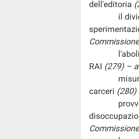
dell'editoria
(
il divieto d
sperimentazi
Commissione (
l'abolizion
RAI
(279) – a
misure per 
carceri
(280) 
provvedimen
disoccupazion
Commissione 