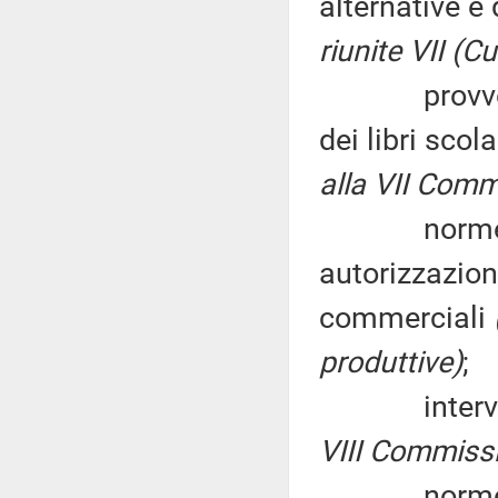
alternative e 
riunite VII (Cu
provvediment
dei libri scol
alla VII Comm
norme più r
autorizzazione
commerciali
produttive)
;
interventi p
VIII Commiss
norme in ma