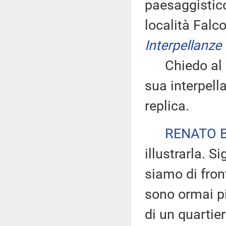
paesaggistico
località Fal
Interpellanze 
Chiedo al de
sua interpella
replica.
RENATO 
illustrarla. S
siamo di fron
sono ormai pi
di un quartie