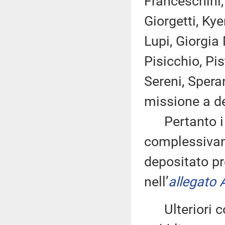
Franceschini, 
Giorgetti, Kye
Lupi, Giorgia
Pisicchio, Pis
Sereni, Spera
missione a de
Pertanto i d
complessivam
depositato pr
nell’
allegato 
Ulteriori co