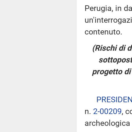
Perugia, in d
un'interrogaz
contenuto.
(Rischi di 
sottopost
progetto di
PRESIDE
n.
2-00209
, c
archeologica 