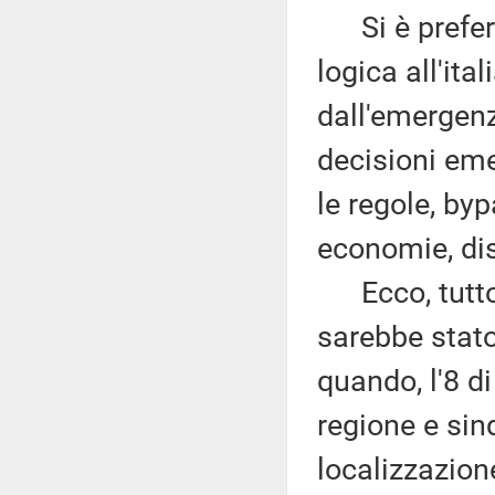
Si è preferit
logica all'ita
dall'emergenz
decisioni em
le regole, by
economie, dis
Ecco, tutto 
sarebbe stato
quando, l'8 d
regione e si
localizzazion