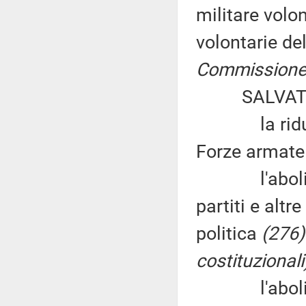
militare volo
volontarie de
Commissione 
SALVATORE
la riduzione
Forze armat
l'abolizion
partiti e altr
politica
(276)
costituzionali
l'abolizione