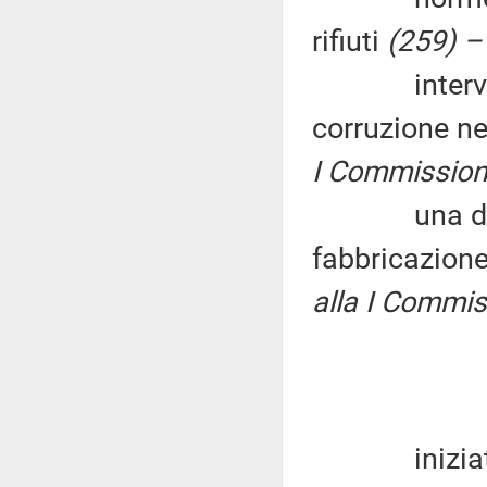
rifiuti
(259) –
interventi p
corruzione n
I Commissione
una discipli
fabbricazione 
alla I Commiss
iniziative p