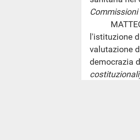
Commissioni ri
MATTEO LA 
l'istituzione 
valutazione de
democrazia d
costituzionali
MICHELE VEC
chiede l'intr
euro netti men
vitalizi
(270) 
ROSANNA O