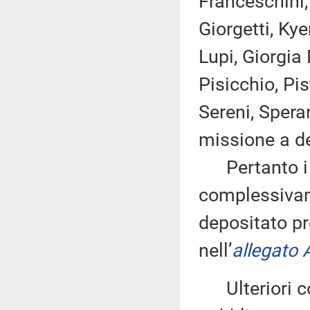
Franceschini, 
Giorgetti, Kye
Lupi, Giorgia
Pisicchio, Pis
Sereni, Spera
missione a de
Pertanto i d
complessivam
depositato pr
nell’
allegato 
Ulteriori co