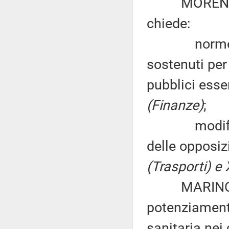
MORENO SGA
chiede:
norme per a
sostenuti per
pubblici esse
(Finanze)
;
modifiche a
delle opposiz
(Trasporti) e 
MARINO SAV
potenziamento
sanitaria nei 