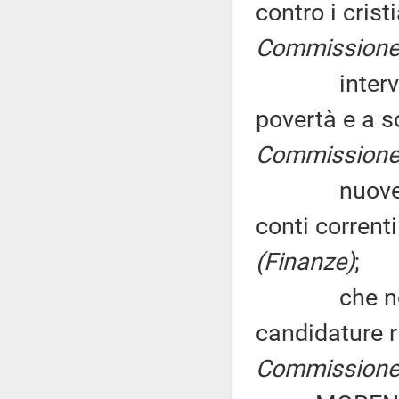
contro i crist
Commissione (
interventi 
povertà e a s
Commissione (
nuove norme
conti corrent
(Finanze)
;
che non sia
candidature r
Commissione (