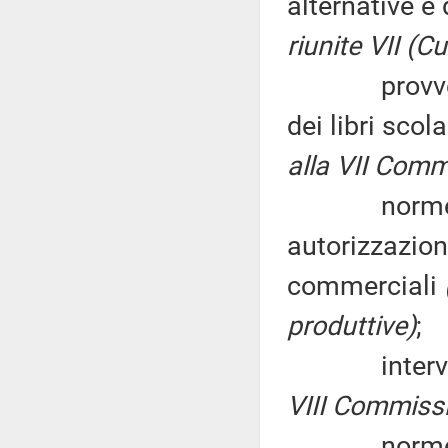
alternative e 
riunite VII (Cu
provvediment
dei libri scol
alla VII Comm
norme più r
autorizzazione
commerciali
produttive)
;
interventi p
VIII Commiss
norme in ma