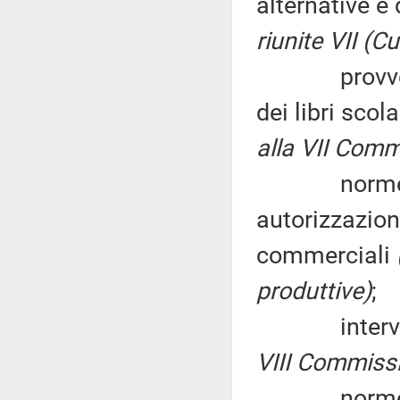
alternative e 
riunite VII (Cu
provvediment
dei libri scol
alla VII Comm
norme più r
autorizzazione
commerciali
produttive)
;
interventi p
VIII Commiss
norme in ma