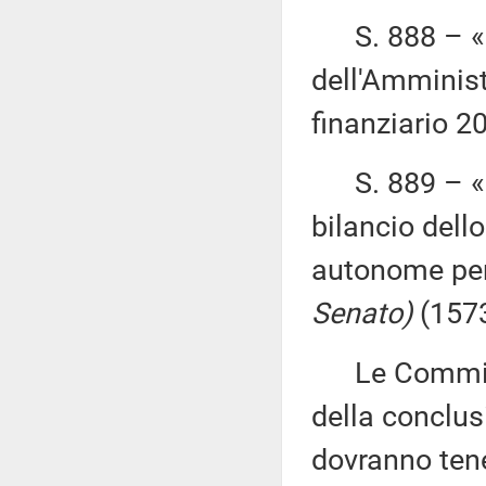
S. 888 – «R
dell'Amminist
finanziario 
S. 889 – «Di
bilancio dell
autonome per
Senato)
(1573
Le Commission
della conclus
dovranno ten