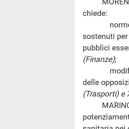
MORENO SGA
chiede:
norme per a
sostenuti per
pubblici esse
(Finanze)
;
modifiche a
delle opposiz
(Trasporti) e 
MARINO SAV
potenziamento
sanitaria nei 