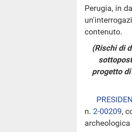
Perugia, in d
un'interrogaz
contenuto.
(Rischi di 
sottopost
progetto di
PRESIDE
n.
2-00209
, c
archeologica 