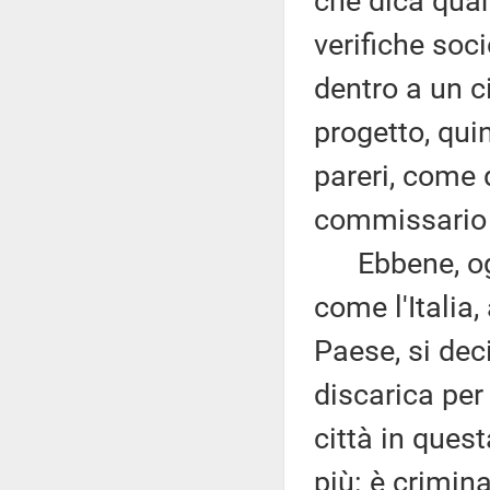
che dica quant
verifiche soc
dentro a un c
progetto, qui
pareri, come d
commissario S
Ebbene, oggi
come l'Italia
Paese, si dec
discarica per 
città in ques
più: è crimin