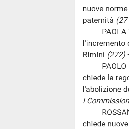
nuove norme 
paternità
(27
PAOLA TONON
l'incremento 
Rimini
(272)
PAOLO PASS
chiede la rego
l'abolizione 
I Commissione
ROSSANO A
chiede nuove 