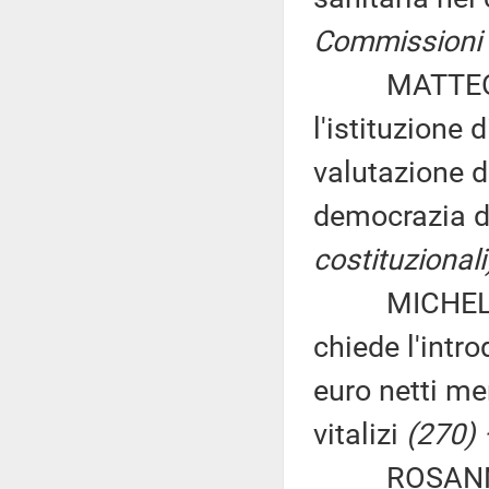
Commissioni ri
MATTEO LA 
l'istituzione 
valutazione de
democrazia d
costituzionali
MICHELE VEC
chiede l'intr
euro netti men
vitalizi
(270) 
ROSANNA O