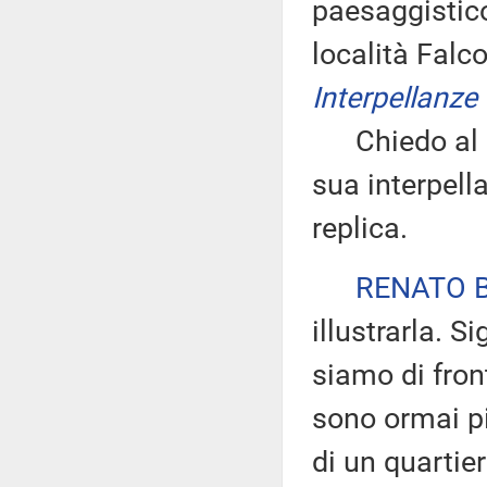
paesaggistico
località Fal
Interpellanze 
Chiedo al de
sua interpella
replica.
RENATO 
illustrarla. S
siamo di fron
sono ormai pi
di un quartie