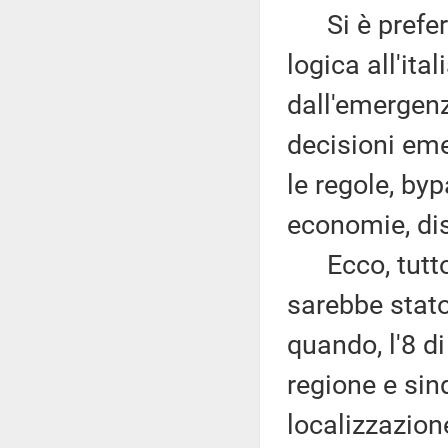
Si è preferit
logica all'ita
dall'emergenz
decisioni em
le regole, by
economie, dis
Ecco, tutto 
sarebbe stato
quando, l'8 d
regione e si
localizzazion