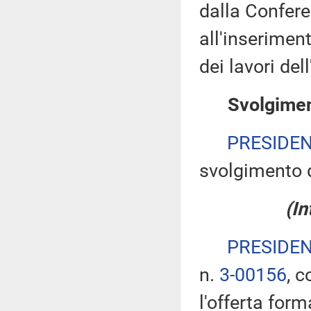
dalla Confere
all'inserimen
dei lavori de
Svolgiment
PRESIDE
svolgimento d
(I
PRESIDE
n.
3-00156
, c
l'offerta form