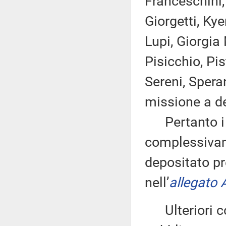
Franceschini, 
Giorgetti, Kye
Lupi, Giorgia
Pisicchio, Pis
Sereni, Spera
missione a de
Pertanto i d
complessivam
depositato pr
nell’
allegato 
Ulteriori co