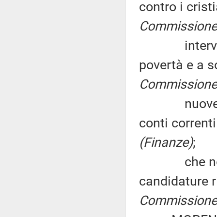
contro i crist
Commissione (
interventi 
povertà e a s
Commissione (
nuove norme
conti corrent
(Finanze)
;
che non sia
candidature r
Commissione (