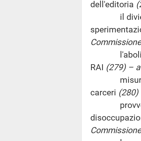
dell'editoria
(
il divieto d
sperimentazi
Commissione (
l'abolizion
RAI
(279) – a
misure per 
carceri
(280) 
provvedimen
disoccupazion
Commissione 