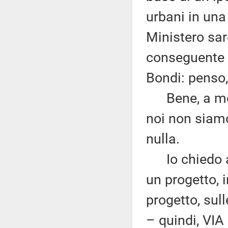
urbani in una 
Ministero sar
conseguente o
Bondi: penso,
Bene, a me n
noi non siamo
nulla.
Io chiedo al
un progetto, 
progetto, sul
– quindi, VIA