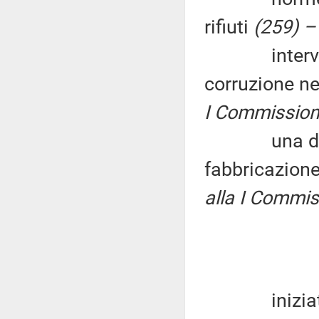
rifiuti
(259) –
interventi p
corruzione n
I Commissione
una discipli
fabbricazione 
alla I Commiss
iniziative p