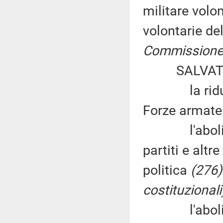
militare volo
volontarie de
Commissione 
SALVATORE
la riduzione
Forze armat
l'abolizion
partiti e altr
politica
(276)
costituzionali
l'abolizione