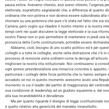
pausa estiva. Avevamo chiesto, anzi avevo chiesto, l'urgenza per 
elettorale, soprattutto segnalando che, a differenza di quanto di
ordinaria che non poteva e non doveva essere subordinata alla r
ritornare su una polemica che pure c’è stata nel fatto che sia st
Camera, però voglio qui ribadire il nostro intento e la nostra in
tempi certi nei quali discutere la legge elettorale e la sua rifo
nostro Paese non si può permettere di mantenere in piedi una le
pronuncia della Corte costituzionale, potrebbe essere dichiarata
Abbiamo, cioè, bisogno di uno scatto politico ed è per questo 
colleghi e a tutte le colleghe, anche nella distrazione che c’è i
processo di revisione
extra ordinem
come la deroga all'articolo 
migliorare la nostra vita istituzionale. Noi continuiamo a consid
ogni ipotesi presidenzialista una minaccia concreta e, appunto, vo
particolare i colleghi delle forze politiche che lo hanno sempre
accaduto se noi in questo momento avessimo avuto una Repubbl
momento in cui il leader del partito di maggioranza del centrodest
sua condizione di
leadership
, ad un giudizio equanime e, dal nos
alla sua incandidabilità e decadenza.
Ma per quanto riguarda il disegno di legge costituzionale noi 
è quello relativo alla genericità del mandato innanzitutto.