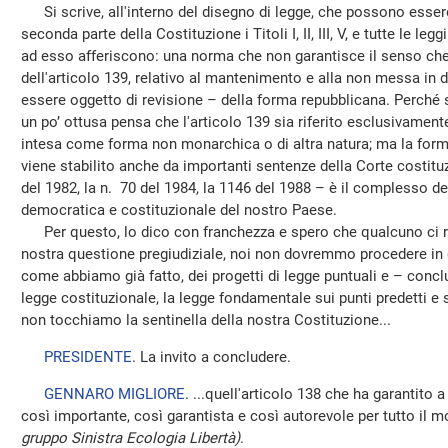
Si scrive, all'interno del disegno di legge, che possono essere
seconda parte della Costituzione i Titoli I, II, III, V, e tutte le le
ad esso afferiscono: una norma che non garantisce il senso che
dell'articolo 139, relativo al mantenimento e alla non messa in
essere oggetto di revisione – della forma repubblicana. Perché so
un po’ ottusa pensa che l'articolo 139 sia riferito esclusivament
intesa come forma non monarchica o di altra natura; ma la fo
viene stabilito anche da importanti sentenze della Corte costituz
del 1982, la n. 70 del 1984, la 1146 del 1988 – è il complesso d
democratica e costituzionale del nostro Paese.
Per questo, lo dico con franchezza e spero che qualcuno ci ri
nostra questione pregiudiziale, noi non dovremmo procedere in
come abbiamo già fatto, dei progetti di legge puntuali e – conc
legge costituzionale, la legge fondamentale sui punti predetti e
non tocchiamo la sentinella della nostra Costituzione...
PRESIDENTE
. La invito a concludere.
GENNARO MIGLIORE
. ...quell'articolo 138 che ha garantito 
così importante, così garantista e così autorevole per tutto il
gruppo Sinistra Ecologia Libertà)
.