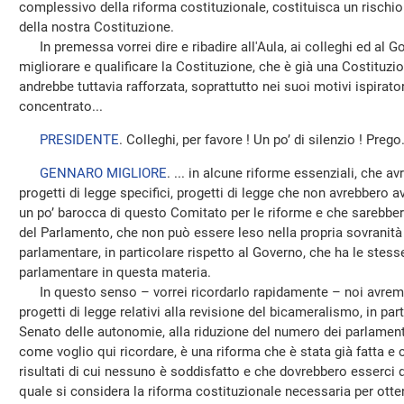
complessivo della riforma costituzionale, costituisca un rischio 
della nostra Costituzione.
In premessa vorrei dire e ribadire all'Aula, ai colleghi ed al Go
migliorare e qualificare la Costituzione, che è già una Costituz
andrebbe tuttavia rafforzata, soprattutto nei suoi motivi ispirat
concentrato...
PRESIDENTE
. Colleghi, per favore ! Un po’ di silenzio ! Prego
GENNARO MIGLIORE
. ... in alcune riforme essenziali, che 
progetti di legge specifici, progetti di legge che non avrebbero
un po’ barocca di questo Comitato per le riforme e che sarebbero s
del Parlamento, che non può essere leso nella propria sovranità
parlamentare, in particolare rispetto al Governo, che ha le stess
parlamentare in questa materia.
In questo senso – vorrei ricordarlo rapidamente – noi avremm
progetti di legge relativi alla revisione del bicameralismo, in pa
Senato delle autonomie, alla riduzione del numero dei parlamentar
come voglio qui ricordare, è una riforma che è stata già fatta e
risultati di cui nessuno è soddisfatto e che dovrebbero esserci d
quale si considera la riforma costituzionale necessaria per otte