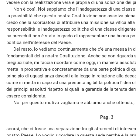
vedere con la realizzazione vera e propria di una soluzione dei p
Non è così. Noi sappiamo che l'inadeguatezza di una classe p
la possibilità che questa nostra Costituzione non assolva piena
credo che la scorciatoia di attribuire una missione salvifica alla
responsabilità le inadeguatezze politiche di una classe dirigent
ha preceduti non è stata in grado di rappresentare una buona polit
politica nell'interesse del Paese.
Del resto, lo vediamo continuamente che c’è una messa in disc
fondamentali della nostra Costituzione. Anche se non riguarda 
pregiudiziale, mi faccia ricordare come oggi, in maniera assoluta
metta in prospettiva e concretamente da una parte politica di q
principio di uguaglianza davanti alla legge in relazione alla dec
come si metta in capo ad una presunta agibilità politica l'idea c
dei principi assoluti rispetto ai quali la garanzia della tenuta 
essere considerata.
Noi per questo motivo vogliamo e abbiamo anche ottenuto, n
Pag. 3
scorsi, che ci fosse una separazione tra gli strumenti di intervent
nostro Paese. Lo voglio ricordare in questa sede perché è la pr