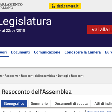
Legislatura
Vai alla 
- al 22/03/2018
vori
Documenti
Comunicazione
Conoscere la Camera
Eur
ri
>
Resoconti
>
Resoconti dell'Assemblea
> Dettaglio Resoconti
Resoconto dell'Assemblea
Stenografico
Sommario
Documenti di seduta
Atti di indi