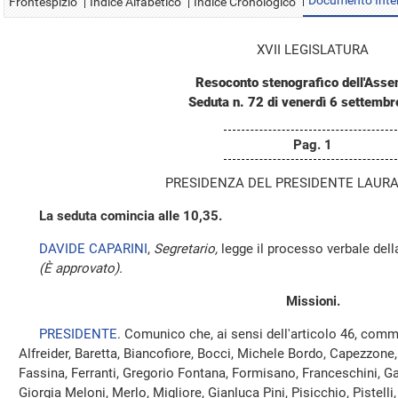
Documento Inte
Frontespizio
Indice Alfabetico
Indice Cronologico
XVII LEGISLATURA
Resoconto stenografico dell'Ass
Seduta n. 72 di venerdì 6 settemb
Pag. 1
PRESIDENZA DEL PRESIDENTE LAURA
La seduta comincia alle 10,35.
DAVIDE CAPARINI
,
Segretario,
legge il processo verbale dell
(È approvato).
Missioni.
PRESIDENTE
. Comunico che, ai sensi dell'articolo 46, comm
Alfreider, Baretta, Biancofiore, Bocci, Michele Bordo, Capezzone, Ca
Fassina, Ferranti, Gregorio Fontana, Formisano, Franceschini, G
Giorgia Meloni, Merlo, Migliore, Gianluca Pini, Pisicchio, Pistelli