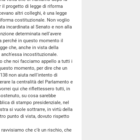
il progetto di legge di riforma
cevano altri colleghi, è una legge
iforma costituzionale. Non voglio
ata incardinata al Senato e non alla
tenzione determinata nell'avere
rma perché in questo momento il
gge che, anche in vista della
 anch'essa incostituzionale.
che noi facciamo appello a tutti i
n questo momento, per dire che un
138 non aiuta nell'intento di
erare la centralità del Parlamento e
rrei qui che riflettessero tutti, in
 sostenuto, su cosa sarebbe
ica di stampo presidenziale, nel
ra si vuole sottrarre, in virtù della
tro punto di vista, dovuto rispetto
ravvisiamo che c’è un rischio, che