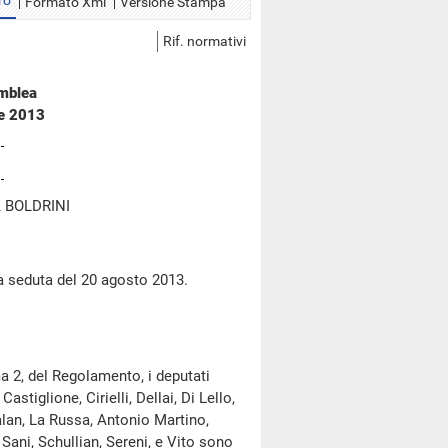
ro
Formato Xml
Versione Stampa
Rif. normativi
emblea
re 2013
 BOLDRINI
a seduta del 20 agosto 2013.
a 2, del Regolamento, i deputati
stiglione, Cirielli, Dellai, Di Lello,
alan, La Russa, Antonio Martino,
, Sani, Schullian, Sereni, e Vito sono