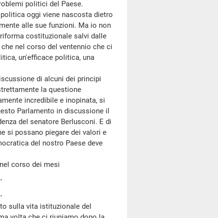
roblemi politici del Paese.
olitica oggi viene nascosta dietro
mente alle sue funzioni. Ma io non
 riforma costituzionale salvi dalle
e che nel corso del ventennio che ci
ica, un'efficace politica, una
ussione di alcuni dei principi
strettamente la questione
mente incredibile e inopinata, si
uesto Parlamento in discussione il
adenza del senatore Berlusconi. E di
he si possano piegare dei valori e
democratica del nostro Paese deve
el corso dei mesi
o sulla vita istituzionale del
ima volta che ci riuniamo dopo la