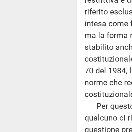
restrittiva e 
riferito escl
intesa come f
ma la forma 
stabilito anc
costituzionale
70 del 1984, 
norme che re
costituzional
Per questo, 
qualcuno ci r
questione pr