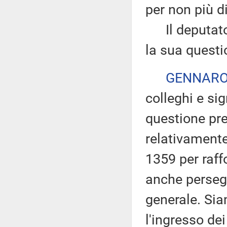
per non più d
Il deputato G
la sua questi
GENNARO
colleghi e sig
questione pr
relativamente
1359 per raf
anche persegu
generale. Sia
l'ingresso dei