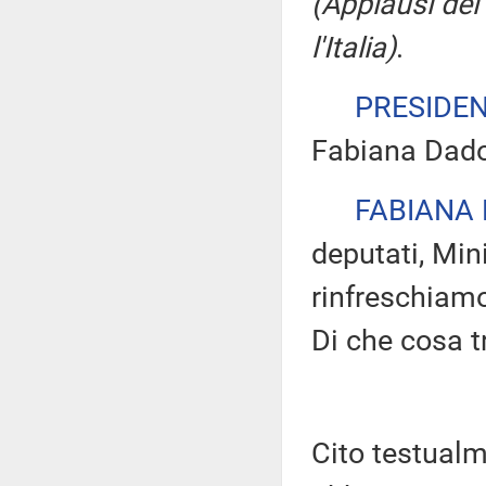
(Applausi dei
l'Italia)
.
PRESIDE
Fabiana Dado
FABIANA
deputati, Mini
rinfreschiamo
Di che cosa t
Cito testualm