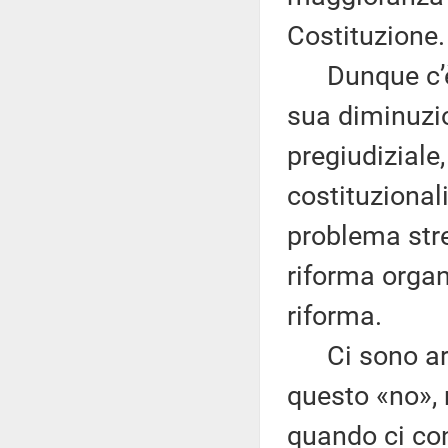
Costituzione.
Dunque c’è u
sua diminuzio
pregiudiziale
costituzional
problema stre
riforma organ
riforma.
Ci sono argo
questo «no», 
quando ci co