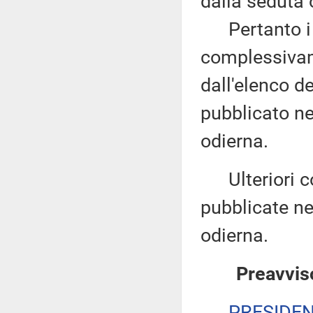
dalla seduta 
Pertanto i d
complessivam
dall'elenco d
pubblicato nel
odierna.
Ulteriori co
pubblicate nel
odierna.
Preavviso
PRESIDE