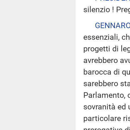
silenzio ! Pre
GENNARO
essenziali, c
progetti di le
avrebbero av
barocca di qu
sarebbero stat
Parlamento, c
sovranità ed 
particolare r