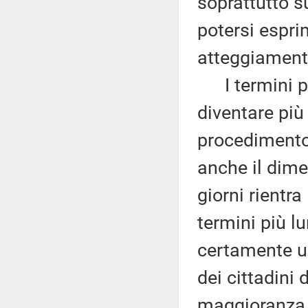
soprattutto s
potersi espri
atteggiamenti
I termini pro
diventare più
procedimento 
anche il dim
giorni rientr
termini più l
certamente un
dei cittadini 
maggioranza 