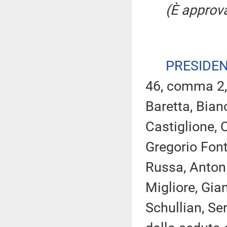
(È approva
PRESIDE
46, comma 2, 
Baretta, Bian
Castiglione, Ci
Gregorio Font
Russa, Antoni
Migliore, Gian
Schullian, Se