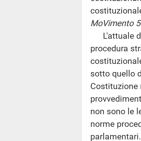
costituziona
MoVimento 5 
L'attuale dis
procedura str
costituzional
sotto quello 
Costituzione r
provvediment
non sono le l
norme proced
parlamentari.