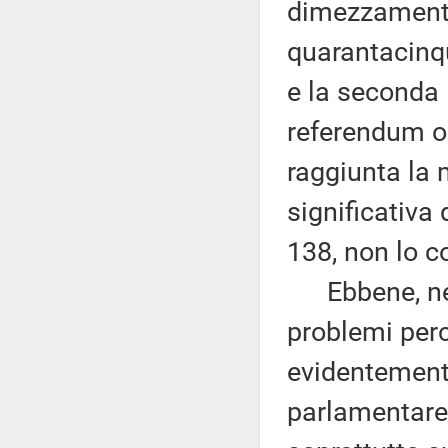
dimezzamento 
quarantacinqu
e la seconda l
referendum op
raggiunta la
significativa 
138, non lo c
Ebbene, ness
problemi per
evidentemente
parlamentare