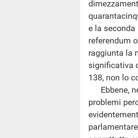
dimezzamento 
quarantacinqu
e la seconda l
referendum op
raggiunta la
significativa 
138, non lo c
Ebbene, ness
problemi per
evidentemente
parlamentare