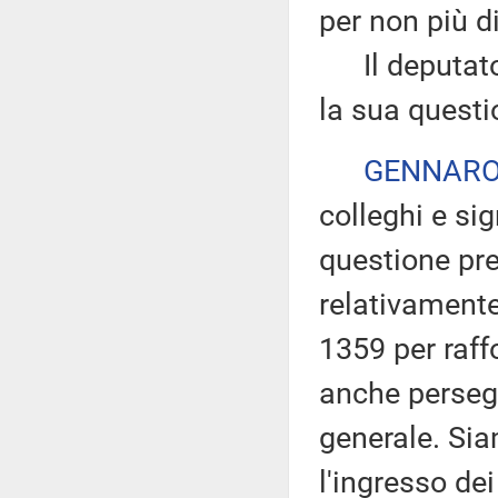
per non più d
Il deputato G
la sua questi
GENNARO
colleghi e sig
questione pr
relativamente
1359 per raf
anche persegu
generale. Sia
l'ingresso dei