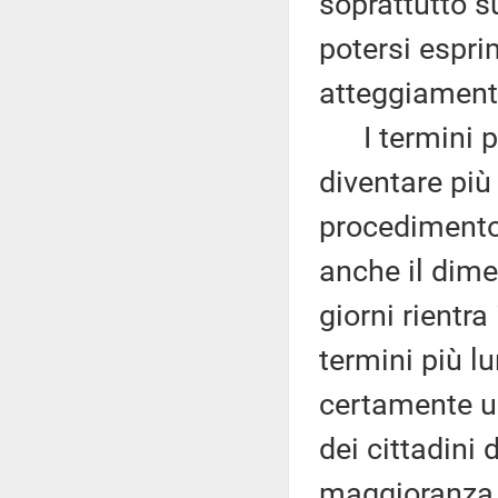
soprattutto s
potersi espri
atteggiamenti
I termini pro
diventare più
procedimento 
anche il dim
giorni rientr
termini più l
certamente un
dei cittadini 
maggioranza 