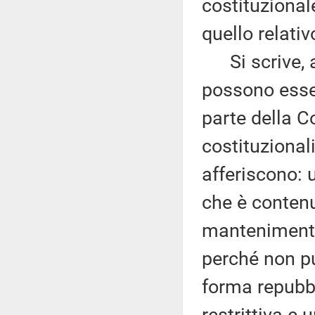
costituzional
quello relati
Si scrive, al
possono esser
parte della Cost
costituzional
afferiscono: 
che è contenut
mantenimento
perché non pu
forma repubbl