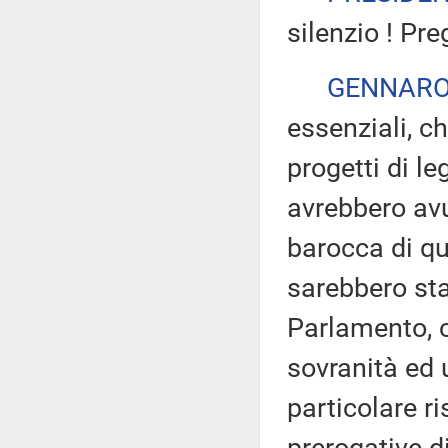
silenzio ! Pre
GENNARO
essenziali, c
progetti di le
avrebbero av
barocca di qu
sarebbero stat
Parlamento, c
sovranità ed 
particolare r