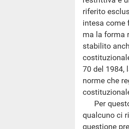
restrittiva e 
riferito escl
intesa come f
ma la forma 
stabilito anc
costituzionale
70 del 1984, 
norme che re
costituzional
Per questo, 
qualcuno ci r
questione pr