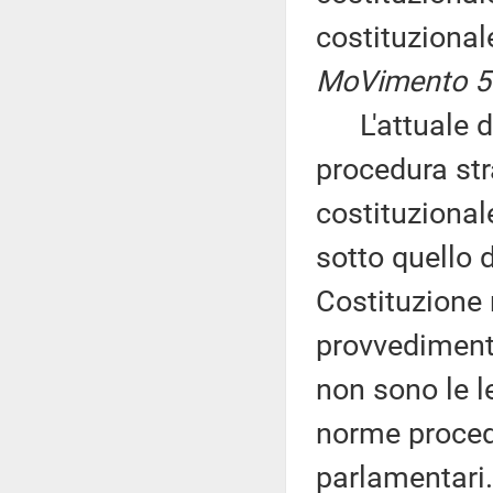
costituziona
MoVimento 5 
L'attuale dis
procedura str
costituzional
sotto quello 
Costituzione r
provvediment
non sono le l
norme proced
parlamentari.