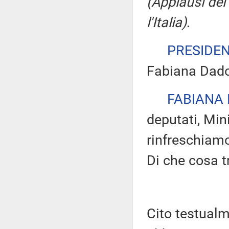
(Applausi dei
l'Italia)
.
PRESIDE
Fabiana Dado
FABIANA
deputati, Mini
rinfreschiamo
Di che cosa t
Cito testualm