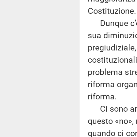
Costituzione.
Dunque c’è u
sua diminuzio
pregiudiziale
costituzional
problema stre
riforma organ
riforma.
Ci sono argo
questo «no», 
quando ci co