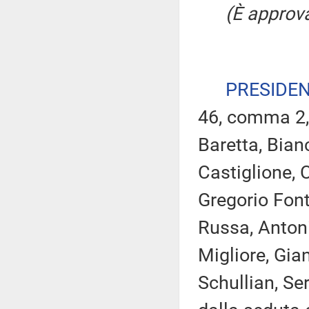
(È approva
PRESIDE
46, comma 2, 
Baretta, Bian
Castiglione, Ci
Gregorio Font
Russa, Antoni
Migliore, Gian
Schullian, Se