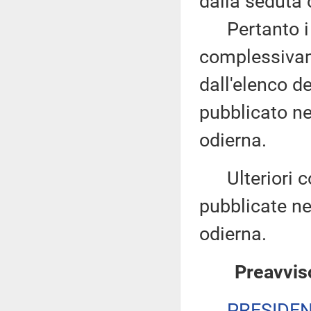
dalla seduta 
Pertanto i d
complessivam
dall'elenco d
pubblicato nel
odierna.
Ulteriori co
pubblicate nel
odierna.
Preavviso
PRESIDE