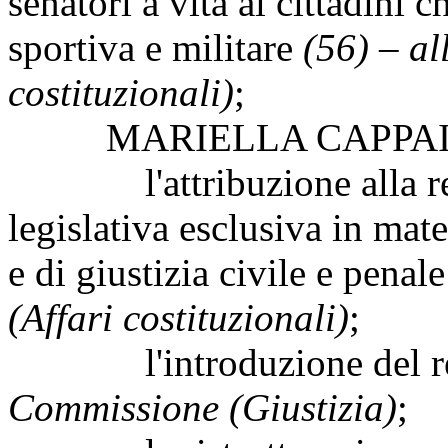
senatori a vita ai cittadini ch
sportiva e militare
(56) – al
costituzionali)
;
MARIELLA CAPPAI, da Vil
l'attribuzione alla regi
legislativa esclusiva in mat
e di giustizia civile e penal
(Affari costituzionali)
;
l'introduzione del reat
Commissione (Giustizia)
;