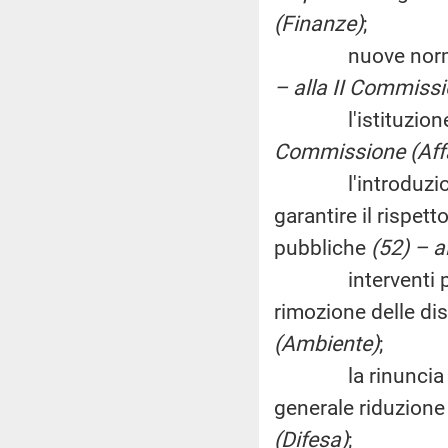
(Finanze)
;
nuove norme pena
– alla II Commissi
l'istituzione de
Commissione (Affar
l'introduzione d
garantire il rispett
pubbliche
(52) – 
interventi per la 
rimozione delle di
(Ambiente)
;
la rinuncia all'
generale riduzione 
(Difesa)
;