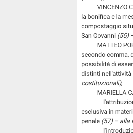
VINCENZO CREA, d
la bonifica e la mes
compostaggio situat
San Govanni
(55) 
MATTEO PORPORA, 
secondo comma, de
possibilità di esse
distinti nell'attivit
costituzionali)
;
MARIELLA CAPPAI,
l'attribuzione al
esclusiva in materi
penale
(57) – alla
l'introduzione 