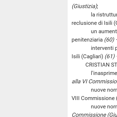
(Giustizia)
;
la ristrutturazi
reclusione di Isili 
un aumento degli
penitenziaria
(60) 
interventi per il
Isili (Cagliari)
(61) 
CRISTIAN STEVAN
l'inasprimento de
alla VI Commissio
nuove norme cont
VIII Commissione 
nuove norme in 
Commissione (Gius