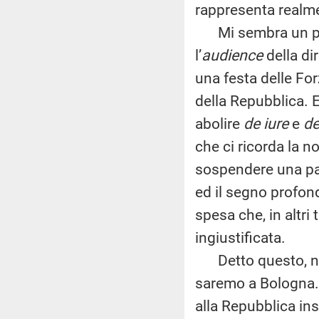
rappresenta realme
Mi sembra un po’ r
l’
audience
della di
una festa delle For
della Repubblica. E
abolire
de iure
e
de
che ci ricorda la n
sospendere una par
ed il segno profon
spesa che, in altri 
ingiustificata.
Detto questo, noi 
saremo a Bologna.
alla Repubblica in