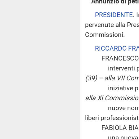
Annunzio di peti
PRESIDENTE
. 
pervenute alla Pre
Commissioni.
RICCARDO FR
FRANCESCO DI PA
interventi per ga
(39) – alla VII Co
iniziative per ri
alla XI Commissio
nuove norme per 
liberi professionis
FABIOLA BIANCO, 
una nuova legge e