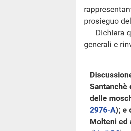
rappresentant
prosieguo del
Dichiara qui
generali e rin
Discussione
Santanchè e
delle mosch
2976-A
); e
Molteni ed a