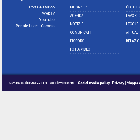
Portale storico
BIOGRAFIA
L'ISTITU
WebTv
AGENDA
LAVORI 
YouTube
NOTIZIE
LEGGI E
Portale Luce - Camera
COMUNICATI
ATTUALI
DISCORSI
RELAZIO
FOTO/VIDEO
Social media policy
Privacy
Mappa d
Camera dei deputati 2015 © Tutti i diritti riservati