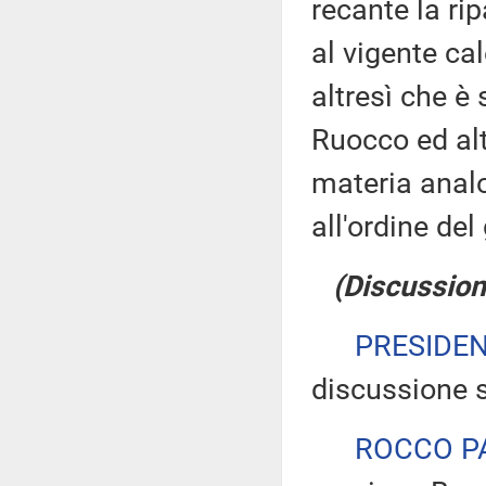
recante la ri
al vigente ca
altresì che è
Ruocco ed alt
materia analo
all'ordine de
(Discussione
PRESIDE
discussione s
ROCCO P