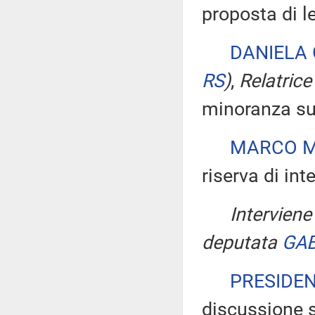
proposta di l
DANIELA
RS
)
,
Relatrice
minoranza sul
MARCO M
riserva di int
Interviene
deputata
GA
PRESIDE
discussione s