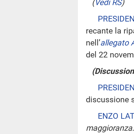
(
Vedi RS
)
PRESIDE
recante la ri
nell’
allegato 
del 22 novem
(Discussione
PRESIDE
discussione s
ENZO LA
maggioranza