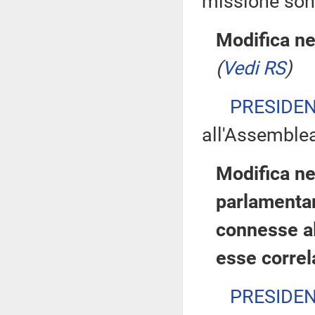
missione son
Modifica ne
(
Vedi RS
)
PRESIDE
all'Assemble
Modifica n
parlamentare
connesse al 
esse correla
PRESIDE