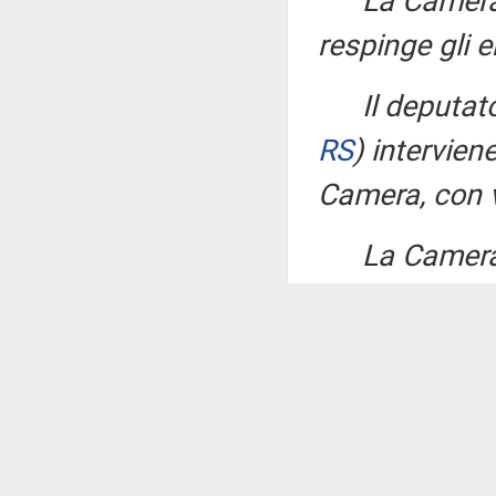
La Camera
respinge gli
Il deputa
RS
)
intervien
Camera, con v
La Camera
respinge l'
I deputati
MARCELLO T
TANCREDI
(A
CORSARO
(Mi