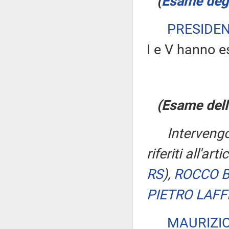
(
Esame degli
PRESIDE
I e V hanno es
(Esame dell
Interveng
riferiti all'ar
RS
)
,
ROCCO B
PIETRO LAF
MAURIZI