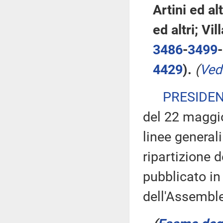
Artini ed alt
ed altri; Vi
3486
-
3499
-
4429
).
(
Ved
PRESIDE
del 22 maggio
linee general
ripartizione d
pubblicato in
dell'Assembl