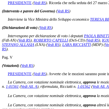
PRESIDENTE
(
Vedi RS
)
. Ricorda che nella seduta del 27 marzo 2
(Intervento e parere del Governo)
(
Vedi RS
)
Interviene la Vice Ministra dello Sviluppo economico
TERESA B
(Dichiarazioni di voto)
(
Vedi RS
)
Intervengono per dichiarazione di voto i deputati
PAOLA BINET
(FdI-AN)
(
Vedi RS
)
,
ROBERTO CAPELLI
(DeS-CD)
(
Vedi RS
)
,
IGN
STEFANO ALLASIA
(LNA)
(
Vedi RS
)
,
LARA RICCIATTI
(MDP)
(
Ve
RS
)
.
Pag. V
(Votazioni)
(
Vedi RS
)
PRESIDENTE
(
Vedi RS
)
. Avverte che le mozioni saranno poste in
La Camera, con votazione nominale elettronica,
approva
le mozi
n.
1-01561
(
Vedi All. A
)
, riformulata, Ricciatti n.
1-01562
(
Vedi All. A
La Camera, con votazione nominale elettronica,
approva
la mozi
La Camera, con votazione nominale elettronica,
approva
altresì 