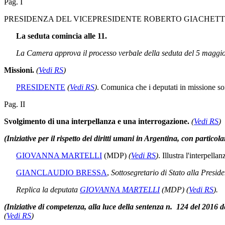
Pag. I
PRESIDENZA DEL VICEPRESIDENTE ROBERTO GIACHETT
La seduta comincia alle 11.
La Camera approva il processo verbale della seduta del 5 maggi
Missioni.
(
Vedi RS
)
PRESIDENTE
(
Vedi RS
)
. Comunica che i deputati in missione so
Pag. II
Svolgimento di una interpellanza e una interrogazione.
(
Vedi RS
)
(Iniziative per il rispetto dei diritti umani in Argentina, con partico
GIOVANNA MARTELLI
(MDP)
(
Vedi RS
)
. Illustra l'interpellan
GIANCLAUDIO BRESSA
,
Sottosegretario di Stato alla Preside
Replica la deputata
GIOVANNA MARTELLI
(MDP)
(
Vedi RS
)
.
(Iniziative di competenza, alla luce della sentenza n. 124 del 2016 de
(
Vedi RS
)