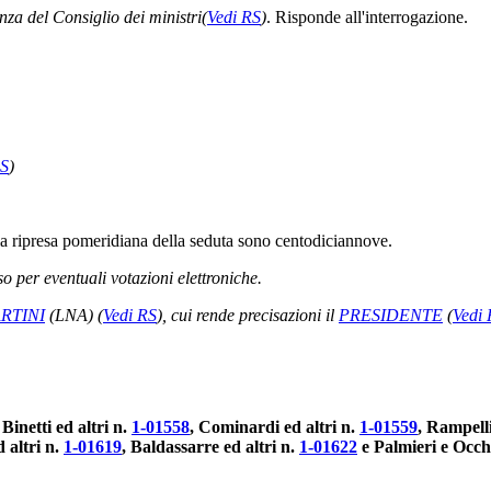
nza del Consiglio dei ministri
(
Vedi RS
)
. Risponde all'interrogazione.
RS
)
la ripresa pomeridiana della seduta sono centodiciannove.
 per eventuali votazioni elettroniche.
RTINI
(LNA)
(
Vedi RS
)
, cui rende precisazioni il
PRESIDENTE
(
Vedi 
 Binetti ed altri n.
1-01558
, Cominardi ed altri n.
1-01559
, Rampelli
d altri n.
1-01619
, Baldassarre ed altri n.
1-01622
e Palmieri e Occh