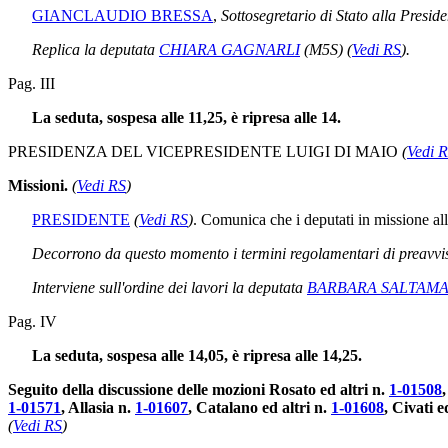
GIANCLAUDIO BRESSA
,
Sottosegretario di Stato alla Preside
Replica la deputata
CHIARA GAGNARLI
(M5S)
(
Vedi RS
)
.
Pag. III
La seduta, sospesa alle 11,25, è ripresa alle 14.
PRESIDENZA DEL VICEPRESIDENTE LUIGI DI MAIO
(
Vedi 
Missioni.
(
Vedi RS
)
PRESIDENTE
(
Vedi RS
)
. Comunica che i deputati in missione al
Decorrono da questo momento i termini regolamentari di preavviso
Interviene sull'ordine dei lavori la deputata
BARBARA SALTAMA
Pag. IV
La seduta, sospesa alle 14,05, è ripresa alle 14,25.
Seguito della discussione delle mozioni Rosato ed altri n.
1-01508
,
1-01571
, Allasia n.
1-01607
, Catalano ed altri n.
1-01608
, Civati e
(
Vedi RS
)