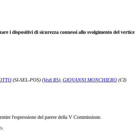
re i dispositivi di sicurezza connessi allo svolgimento del vertice
OTTO
(SI-SEL-POS)
(
Vedi RS
)
,
GIOVANNI MONCHIERO
(CI)
sentire l'espressione del parere della V Commissione.
o.