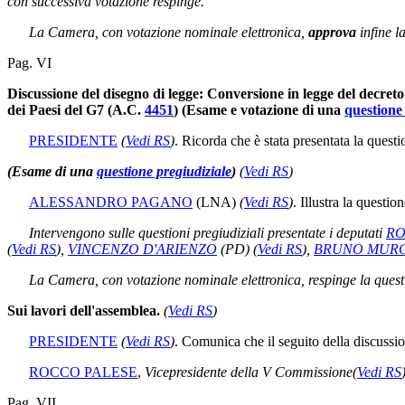
con successiva votazione respinge.
La Camera, con votazione nominale elettronica,
approva
infine l
Pag. VI
Discussione del disegno di legge: Conversione in legge del decreto-
dei Paesi del G7 (A.C.
4451
) (Esame e votazione di una
questione
PRESIDENTE
(
Vedi RS
)
. Ricorda che è stata presentata la quest
(Esame di una
questione pregiudiziale
)
(
Vedi RS
)
ALESSANDRO PAGANO
(LNA)
(
Vedi RS
)
. Illustra la questio
Intervengono sulle questioni pregiudiziali presentate i deputati
RO
(
Vedi RS
)
,
VINCENZO D'ARIENZO
(PD)
(
Vedi RS
)
,
BRUNO MURG
La Camera, con votazione nominale elettronica, respinge la questi
Sui lavori dell'assemblea.
(
Vedi RS
)
PRESIDENTE
(
Vedi RS
)
. Comunica che il seguito della discussi
ROCCO PALESE
,
Vicepresidente della V Commissione
(
Vedi RS
Pag. VII