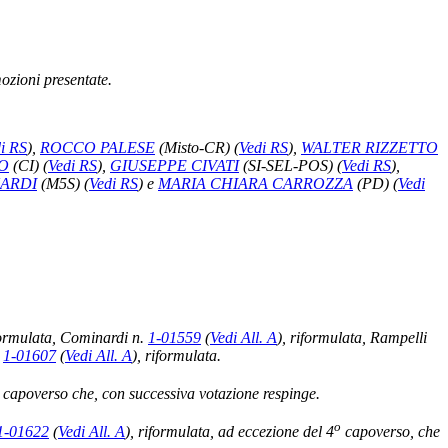
mozioni presentate.
i RS
)
,
ROCCO PALESE
(Misto-CR)
(
Vedi RS
)
,
WALTER RIZZETTO
O
(CI)
(
Vedi RS
)
,
GIUSEPPE CIVATI
(SI-SEL-POS)
(
Vedi RS
)
,
ARDI
(M5S)
(
Vedi RS
)
e
MARIA CHIARA CARROZZA
(PD)
(
Vedi
formulata, Cominardi n.
1-01559
(
Vedi All. A
)
, riformulata, Rampelli
.
1-01607
(
Vedi All. A
)
, riformulata.
capoverso che, con successiva votazione respinge.
o
1-01622
(
Vedi All. A
)
, riformulata, ad eccezione del 4
capoverso, che