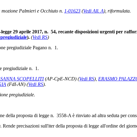
a mozione Palmieri e Occhiuto n.
1-01623
(
Vedi All. A
)
, riformulata.
legge 29 aprile 2017, n. 54, recante disposizioni urgenti per rafforza
 pregiudiziale
).
(
Vedi RS
)
ione pregiudiziale Pagano n. 1.
ne pregiudiziale n. 1.
SANNA SCOPELLITI
(AP-CpE-NCD)
(
Vedi RS
)
,
ERASMO PALAZZ
IA
(FdI-AN)
(
Vedi RS
)
.
one pregiudiziale.
one della proposta di legge n. 3558-A è rinviato ad altra seduta per con
)
. Rende precisazioni sull'iter della proposta di legge all'ordine del giorn