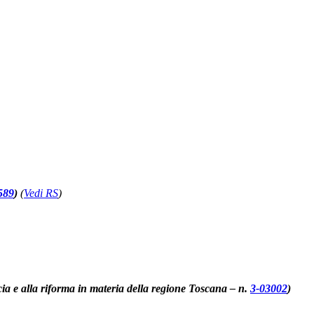
589
)
(
Vedi RS
)
accia e alla riforma in materia della regione Toscana – n.
3-03002
)