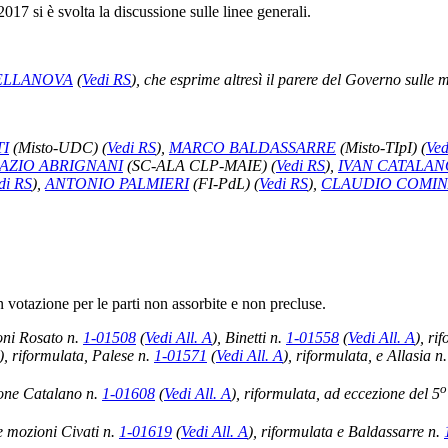
017 si è svolta la discussione sulle linee generali.
ELLANOVA
(
Vedi RS
)
, che esprime altresì il parere del Governo sulle 
TI
(Misto-UDC)
(
Vedi RS
)
,
MARCO BALDASSARRE
(Misto-TIpI)
(
Ved
AZIO ABRIGNANI
(SC-ALA CLP-MAIE)
(
Vedi RS
)
,
IVAN CATALAN
di RS
)
,
ANTONIO PALMIERI
(FI-PdL)
(
Vedi RS
)
,
CLAUDIO COMIN
 votazione per le parti non assorbite e non precluse.
oni Rosato n.
1-01508
(
Vedi All. A
)
, Binetti n.
1-01558
(
Vedi All. A
)
, ri
)
, riformulata, Palese n.
1-01571
(
Vedi All. A
)
, riformulata, e Allasia n
o
one Catalano n.
1-01608
(
Vedi All. A
)
, riformulata, ad eccezione del 5
le mozioni Civati n.
1-01619
(
Vedi All. A
)
, riformulata e Baldassarre n.