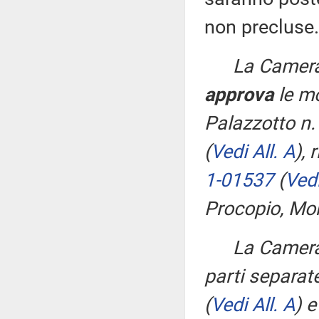
non precluse.
La Camera
approva
le mo
Palazzotto n
(
Vedi All. A
)
, 
1-01537
(
Vedi
Procopio, Mon
La Camera,
parti separat
(
Vedi All. A
)