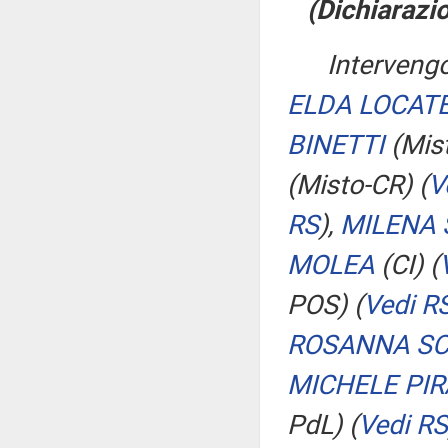
(Dichiarazio
Intervengo
ELDA LOCATE
BINETTI
(Mis
(Misto-CR)
(
V
RS
)
,
MILENA 
MOLEA
(CI)
(
POS)
(
Vedi R
ROSANNA SC
MICHELE PIR
PdL)
(
Vedi RS