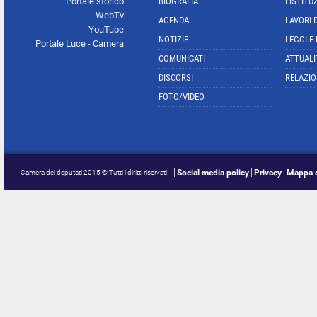
Portale storico
BIOGRAFIA
L'ISTITU
WebTv
AGENDA
LAVORI 
YouTube
NOTIZIE
LEGGI E
Portale Luce - Camera
COMUNICATI
ATTUALI
DISCORSI
RELAZIO
FOTO/VIDEO
Social media policy
Privacy
Mappa d
Camera dei deputati 2015 © Tutti i diritti riservati