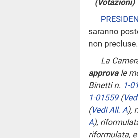
(Votazioni)
PRESIDE
saranno poste
non precluse.
La Camera
approva
le mo
Binetti n.
1-0
1-01559
(
Vedi
(
Vedi All. A
)
, 
A
)
, riformula
riformulata, e