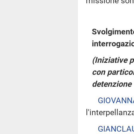
missione son
Svolgimento
interrogazi
(Iniziative 
con particol
detenzione 
GIOVANN
l'interpellanz
GIANCLA