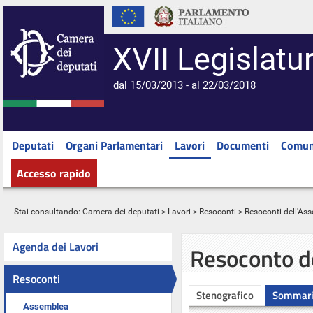
XVII Legislatu
dal 15/03/2013 - al 22/03/2018
Deputati
Organi Parlamentari
Lavori
Documenti
Comun
Accesso rapido
Stai consultando:
Camera dei deputati
>
Lavori
>
Resoconti
>
Resoconti dell'As
Agenda dei Lavori
Resoconto d
Resoconti
Stenografico
Sommar
Assemblea