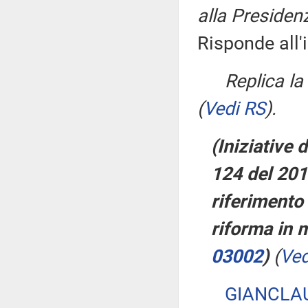
alla Presidenz
Risponde all'
Replica l
(
Vedi RS
)
.
(Iniziative
124 del 201
riferimento 
riforma in 
03002
)
(
Ved
GIANCLA