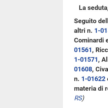
La seduta,
Seguito del
altri n.
1-0
Cominardi e
01561
, Ricc
1-01571
, A
01608
, Civa
n.
1-01622
materia di r
RS
)