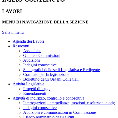
LAVORI
MENU DI NAVIGAZIONE DELLA SEZIONE
Salta il menu
Agenda dei Lavori
Resoconti
Assemblea
Giunte e Commissioni
Audizioni
Indagini conoscitive
Stenografici delle sedi Legislativa e Redigente
Comitato per la legislazione
Bollettino degli Organi Collegiali
Attività Legislativa
Progetti di legge
Emendamenti
Attività di indirizzo, controllo e conoscitiva
Interrogazioni, interpellanze, mozioni, risoluzioni e odg
Indagini conoscitive
Audizioni e comunicazioni in Commissione
Elenco nominativo degli auditi