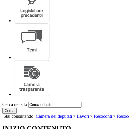
Cerca nel sito
Cerca
Stai consultando:
Camera dei deputati
>
Lavori
>
Resoconti
>
Resoco
INIZIO CONTENUTO