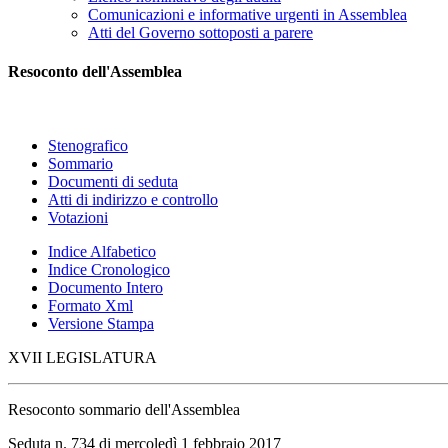
Comunicazioni e informative urgenti in Assemblea
Atti del Governo sottoposti a parere
Resoconto dell'Assemblea
Stenografico
Sommario
Documenti di seduta
Atti di indirizzo e controllo
Votazioni
Indice Alfabetico
Indice Cronologico
Documento Intero
Formato Xml
Versione Stampa
XVII LEGISLATURA
Resoconto sommario dell'Assemblea
Seduta n. 734 di mercoledì 1 febbraio 2017