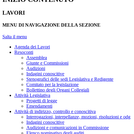
LAVORI
MENU DI NAVIGAZIONE DELLA SEZIONE
Salta il menu
Agenda dei Lavori
Resoconti
Assemblea
Giunte e Commissioni
Audizioni
Indagini conoscitive
Stenografici delle sedi Legislativa e Redigente
Comitato per la legislazione
Bollettino degli Organi Collegiali
Attività Legislativa
Progetti di legge
Emendamenti
Attività di indirizzo, controllo e conoscitiva
Interrogazioni, interpellanze, mozioni, risoluzioni e odg
Indagini conoscitive
Audizioni e comunicazioni in Commissione
Elenco nominativo degli auditi