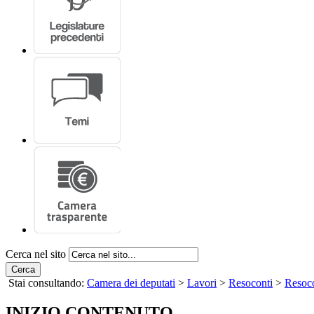
Cerca nel sito
Cerca
Stai consultando:
Camera dei deputati
>
Lavori
>
Resoconti
>
Resoco
INIZIO CONTENUTO