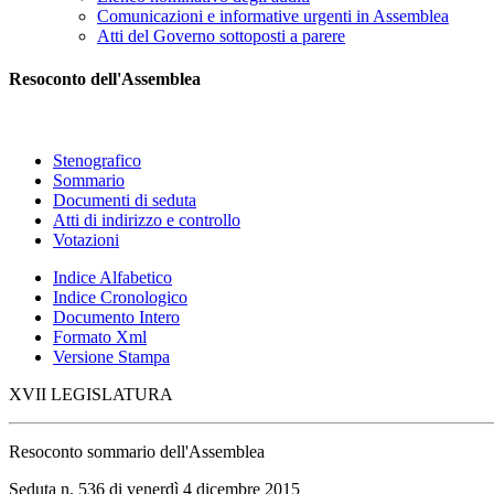
Comunicazioni e informative urgenti in Assemblea
Atti del Governo sottoposti a parere
Resoconto dell'Assemblea
Stenografico
Sommario
Documenti di seduta
Atti di indirizzo e controllo
Votazioni
Indice Alfabetico
Indice Cronologico
Documento Intero
Formato Xml
Versione Stampa
XVII LEGISLATURA
Resoconto sommario dell'Assemblea
Seduta n. 536 di venerdì 4 dicembre 2015