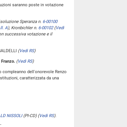
oluzioni saranno poste in votazione
risoluzione Speranza n.
6-00100
ll. A
)
, Kronbichler n.
6-00102
(
Vedi
con successiva votazione e il
BALDELLI
(
Vedi RS
)
 Franzo.
(
Vedi RS
)
imo compleanno dell'onorevole Renzo
 istituzioni, caratterizzata da una
LD NISSOLI
(PI-CD)
(
Vedi RS
)
.