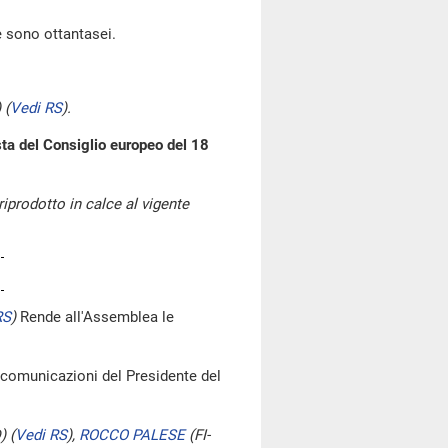
e sono ottantasei.
)
(
Vedi RS
)
.
sta del Consiglio europeo del 18
riprodotto in calce al vigente
RS
)
Rende all'Assemblea le
e comunicazioni del Presidente del
D)
(
Vedi RS
)
,
ROCCO PALESE
(FI-