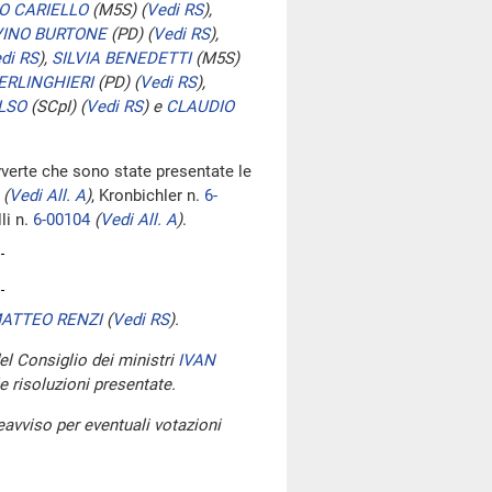
O CARIELLO
(M5S)
(
Vedi RS
)
,
VINO BURTONE
(PD)
(
Vedi RS
)
,
di RS
)
,
SILVIA BENEDETTI
(M5S)
ERLINGHIERI
(PD)
(
Vedi RS
)
,
LSO
(SCpI)
(
Vedi RS
)
e
CLAUDIO
vverte che sono state presentate le
(
Vedi All. A
)
, Kronbichler n.
6-
li n.
6-00104
(
Vedi All. A
)
.
ATTEO RENZI
(
Vedi RS
)
.
del Consiglio dei ministri
IVAN
e risoluzioni presentate.
avviso per eventuali votazioni