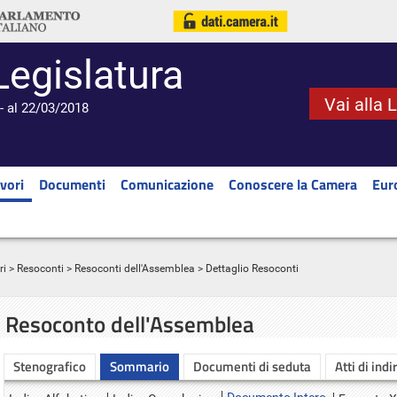
Legislatura
Vai alla 
- al 22/03/2018
vori
Documenti
Comunicazione
Conoscere la Camera
Eur
ri
>
Resoconti
>
Resoconti dell'Assemblea
> Dettaglio Resoconti
Resoconto dell'Assemblea
Stenografico
Sommario
Documenti di seduta
Atti di indi