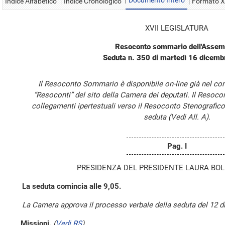
Documento Intero
Indice Alfabetico
Indice Cronologico
Formato 
XVII LEGISLATURA
Resoconto sommario dell'Assem
Seduta n. 350 di martedì 16 dicem
Il Resoconto Sommario è disponibile on-line già nel cor
“Resoconti” del sito della Camera dei deputati. Il Resoc
collegamenti ipertestuali verso il Resoconto Stenografico
seduta (Vedi All. A).
Pag. I
PRESIDENZA DEL PRESIDENTE LAURA BOL
La seduta comincia alle 9,05.
La Camera approva il processo verbale della seduta del 12 
Missioni.
(
Vedi RS
)