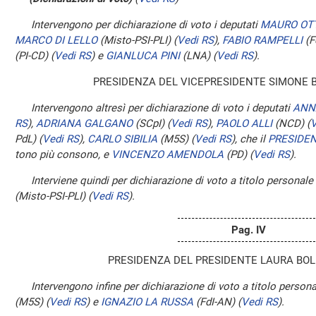
Intervengono per dichiarazione di voto i deputati
MAURO OT
MARCO DI LELLO
(Misto-PSI-PLI)
(
Vedi RS
)
,
FABIO RAMPELLI
(F
(PI-CD)
(
Vedi RS
)
e
GIANLUCA PINI
(LNA)
(
Vedi RS
)
.
PRESIDENZA DEL VICEPRESIDENTE SIMONE 
Intervengono altresì per dichiarazione di voto i deputati
ANN
RS
)
,
ADRIANA GALGANO
(SCpI)
(
Vedi RS
)
,
PAOLO ALLI
(NCD)
(
V
PdL)
(
Vedi RS
)
,
CARLO SIBILIA
(M5S)
(
Vedi RS
)
, che il
PRESIDE
tono più consono, e
VINCENZO AMENDOLA
(PD)
(
Vedi RS
)
.
Interviene quindi per dichiarazione di voto a titolo personale
(Misto-PSI-PLI)
(
Vedi RS
)
.
Pag. IV
PRESIDENZA DEL PRESIDENTE LAURA BOL
Intervengono infine per dichiarazione di voto a titolo persona
(M5S)
(
Vedi RS
)
e
IGNAZIO LA RUSSA
(FdI-AN)
(
Vedi RS
)
.