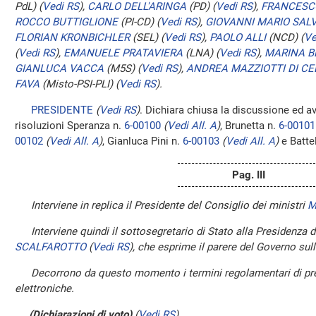
PdL)
(
Vedi RS
)
,
CARLO DELL'ARINGA
(PD)
(
Vedi RS
)
,
FRANCESC
ROCCO BUTTIGLIONE
(PI-CD)
(
Vedi RS
)
,
GIOVANNI MARIO SAL
FLORIAN KRONBICHLER
(SEL)
(
Vedi RS
)
,
PAOLO ALLI
(NCD)
(
Ve
(
Vedi RS
)
,
EMANUELE PRATAVIERA
(LNA)
(
Vedi RS
)
,
MARINA B
GIANLUCA VACCA
(M5S)
(
Vedi RS
)
,
ANDREA MAZZIOTTI DI CE
FAVA
(Misto-PSI-PLI)
(
Vedi RS
)
.
PRESIDENTE
(
Vedi RS
)
. Dichiara chiusa la discussione ed a
risoluzioni Speranza n.
6-00100
(
Vedi All. A
)
, Brunetta n.
6-00101
00102
(
Vedi All. A
)
, Gianluca Pini n.
6-00103
(
Vedi All. A
)
e Battel
Pag. III
Interviene in replica il Presidente del Consiglio dei ministri
M
Interviene quindi il sottosegretario di Stato alla Presidenza 
SCALFAROTTO
(
Vedi RS
)
, che esprime il parere del Governo sull
Decorrono da questo momento i termini regolamentari di pre
elettroniche.
(Dichiarazioni di voto)
(
Vedi RS
)