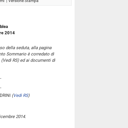
Xml
Versione Stampa
blea
bre 2014
so della seduta, alla pagina
onto Sommario è corredato di
 (Vedi RS) ed ai documenti di
DRINI
(
Vedi RS
)
dicembre 2014.