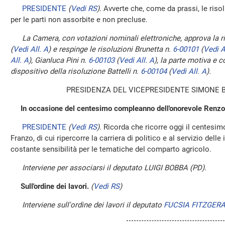
PRESIDENTE
(
Vedi RS
)
. Avverte che, come da prassi, le ris
per le parti non assorbite e non precluse.
La Camera, con votazioni nominali elettroniche, approva la 
(
Vedi All. A
)
e respinge le risoluzioni Brunetta n.
6-00101
(
Vedi A
All. A
)
, Gianluca Pini n.
6-00103
(
Vedi All. A
)
, la parte motiva e 
dispositivo della risoluzione Battelli n.
6-00104
(
Vedi All. A
)
.
PRESIDENZA DEL VICEPRESIDENTE SIMONE 
In occasione del centesimo compleanno dell'onorevole Renzo
PRESIDENTE
(
Vedi RS
)
. Ricorda che ricorre oggi il centes
Franzo, di cui ripercorre la carriera di politico e al servizio delle
costante sensibilità per le tematiche del comparto agricolo.
Interviene per associarsi il deputato LUIGI BOBBA (PD)
.
Sull'ordine dei lavori.
(
Vedi RS
)
Interviene sull'ordine dei lavori il deputato
FUCSIA FITZGERA