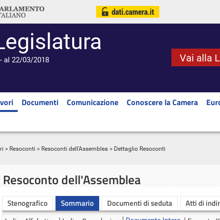
Legislatura
Vai alla 
- al 22/03/2018
vori
Documenti
Comunicazione
Conoscere la Camera
Eur
ri
>
Resoconti
>
Resoconti dell'Assemblea
> Dettaglio Resoconti
Resoconto dell'Assemblea
Stenografico
Sommario
Documenti di seduta
Atti di indi