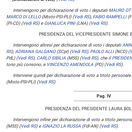
Intervengono per dichiarazione di voto i deputati
MAURO OT
MARCO DI LELLO
(Misto-PSI-PLI)
(
Vedi RS
)
,
FABIO RAMPELLI
(F
(PI-CD)
(
Vedi RS
)
e
GIANLUCA PINI
(LNA)
(
Vedi RS
)
.
PRESIDENZA DEL VICEPRESIDENTE SIMONE 
Intervengono altresì per dichiarazione di voto i deputati
ANN
RS
)
,
ADRIANA GALGANO
(SCpI)
(
Vedi RS
)
,
PAOLO ALLI
(NCD)
(
V
PdL)
(
Vedi RS
)
,
CARLO SIBILIA
(M5S)
(
Vedi RS
)
, che il
PRESIDE
tono più consono, e
VINCENZO AMENDOLA
(PD)
(
Vedi RS
)
.
Interviene quindi per dichiarazione di voto a titolo personale
(Misto-PSI-PLI)
(
Vedi RS
)
.
Pag. IV
PRESIDENZA DEL PRESIDENTE LAURA BOL
Intervengono infine per dichiarazione di voto a titolo persona
(M5S)
(
Vedi RS
)
e
IGNAZIO LA RUSSA
(FdI-AN)
(
Vedi RS
)
.