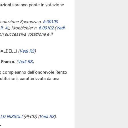
oluzioni saranno poste in votazione
risoluzione Speranza n.
6-00100
ll. A
)
, Kronbichler n.
6-00102
(
Vedi
con successiva votazione e il
BALDELLI
(
Vedi RS
)
 Franzo.
(
Vedi RS
)
imo compleanno dell'onorevole Renzo
 istituzioni, caratterizzata da una
LD NISSOLI
(PI-CD)
(
Vedi RS
)
.