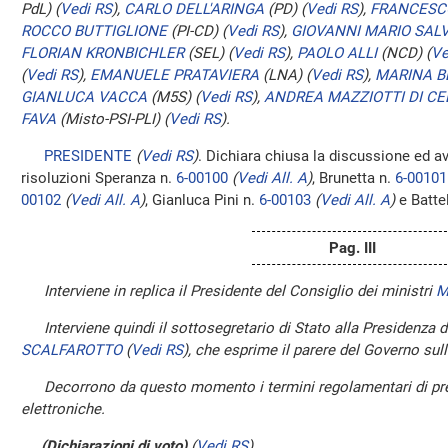
PdL)
(
Vedi RS
)
,
CARLO DELL'ARINGA
(PD)
(
Vedi RS
)
,
FRANCESC
ROCCO BUTTIGLIONE
(PI-CD)
(
Vedi RS
)
,
GIOVANNI MARIO SAL
FLORIAN KRONBICHLER
(SEL)
(
Vedi RS
)
,
PAOLO ALLI
(NCD)
(
Ve
(
Vedi RS
)
,
EMANUELE PRATAVIERA
(LNA)
(
Vedi RS
)
,
MARINA B
GIANLUCA VACCA
(M5S)
(
Vedi RS
)
,
ANDREA MAZZIOTTI DI CE
FAVA
(Misto-PSI-PLI)
(
Vedi RS
)
.
PRESIDENTE
(
Vedi RS
)
. Dichiara chiusa la discussione ed a
risoluzioni Speranza n.
6-00100
(
Vedi All. A
)
, Brunetta n.
6-00101
00102
(
Vedi All. A
)
, Gianluca Pini n.
6-00103
(
Vedi All. A
)
e Battel
Pag. III
Interviene in replica il Presidente del Consiglio dei ministri
M
Interviene quindi il sottosegretario di Stato alla Presidenza 
SCALFAROTTO
(
Vedi RS
)
, che esprime il parere del Governo sull
Decorrono da questo momento i termini regolamentari di pre
elettroniche.
(Dichiarazioni di voto)
(
Vedi RS
)