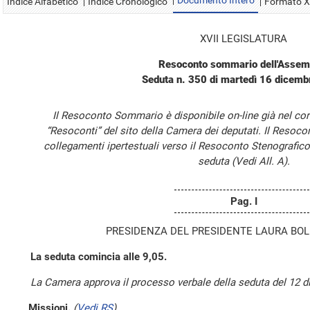
Documento Intero
Indice Alfabetico
Indice Cronologico
Formato 
XVII LEGISLATURA
Resoconto sommario dell'Assem
Seduta n. 350 di martedì 16 dicem
Il Resoconto Sommario è disponibile on-line già nel cor
“Resoconti” del sito della Camera dei deputati. Il Resoc
collegamenti ipertestuali verso il Resoconto Stenografico
seduta (Vedi All. A).
Pag. I
PRESIDENZA DEL PRESIDENTE LAURA BOL
La seduta comincia alle 9,05.
La Camera approva il processo verbale della seduta del 12 
Missioni.
(
Vedi RS
)