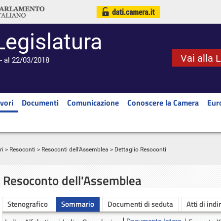
Legislatura
Vai alla 
- al 22/03/2018
vori
Documenti
Comunicazione
Conoscere la Camera
Eur
ri
>
Resoconti
>
Resoconti dell'Assemblea
> Dettaglio Resoconti
Resoconto dell'Assemblea
Stenografico
Sommario
Documenti di seduta
Atti di indi