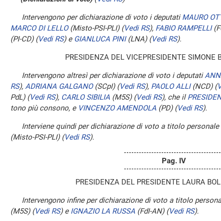
Intervengono per dichiarazione di voto i deputati
MAURO OT
MARCO DI LELLO
(Misto-PSI-PLI)
(
Vedi RS
)
,
FABIO RAMPELLI
(F
(PI-CD)
(
Vedi RS
)
e
GIANLUCA PINI
(LNA)
(
Vedi RS
)
.
PRESIDENZA DEL VICEPRESIDENTE SIMONE 
Intervengono altresì per dichiarazione di voto i deputati
ANN
RS
)
,
ADRIANA GALGANO
(SCpI)
(
Vedi RS
)
,
PAOLO ALLI
(NCD)
(
V
PdL)
(
Vedi RS
)
,
CARLO SIBILIA
(M5S)
(
Vedi RS
)
, che il
PRESIDE
tono più consono, e
VINCENZO AMENDOLA
(PD)
(
Vedi RS
)
.
Interviene quindi per dichiarazione di voto a titolo personale
(Misto-PSI-PLI)
(
Vedi RS
)
.
Pag. IV
PRESIDENZA DEL PRESIDENTE LAURA BOL
Intervengono infine per dichiarazione di voto a titolo persona
(M5S)
(
Vedi RS
)
e
IGNAZIO LA RUSSA
(FdI-AN)
(
Vedi RS
)
.