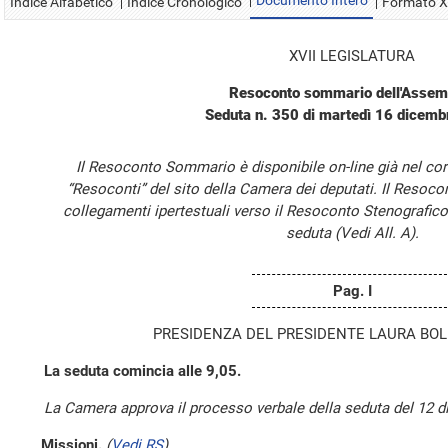
Documento Intero
Indice Alfabetico
Indice Cronologico
Formato 
XVII LEGISLATURA
Resoconto sommario dell'Assem
Seduta n. 350 di martedì 16 dicem
Il Resoconto Sommario è disponibile on-line già nel cor
“Resoconti” del sito della Camera dei deputati. Il Resoc
collegamenti ipertestuali verso il Resoconto Stenografico
seduta (Vedi All. A).
Pag. I
PRESIDENZA DEL PRESIDENTE LAURA BOL
La seduta comincia alle 9,05.
La Camera approva il processo verbale della seduta del 12 
Missioni.
(
Vedi RS
)