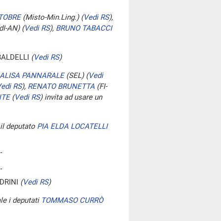
TOBRE
(Misto-Min.Ling.)
(
Vedi RS
)
,
dI-AN)
(
Vedi RS
)
,
BRUNO TABACCI
BALDELLI
(
Vedi RS
)
ALISA PANNARALE
(SEL)
(
Vedi
edi RS
)
,
RENATO BRUNETTA
(FI-
NTE
(
Vedi RS
)
invita ad usare un
 il deputato
PIA ELDA LOCATELLI
DRINI
(
Vedi RS
)
le i deputati
TOMMASO CURRÒ