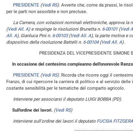
PRESIDENTE
(
Vedi RS
)
. Avverte che, come da prassi, le ris
per le parti non assorbite e non precluse.
La Camera, con votazioni nominali elettroniche, approva la 
(
Vedi All. A
)
e respinge le risoluzioni Brunetta n.
6-00101
(
Vedi A
All. A
)
, Gianluca Pini n.
6-00103
(
Vedi All. A
)
, la parte motiva e 
dispositivo della risoluzione Battelli n.
6-00104
(
Vedi All. A
)
.
PRESIDENZA DEL VICEPRESIDENTE SIMONE 
In occasione del centesimo compleanno dell'onorevole Renzo
PRESIDENTE
(
Vedi RS
)
. Ricorda che ricorre oggi il centes
Franzo, di cui ripercorre la carriera di politico e al servizio delle
costante sensibilità per le tematiche del comparto agricolo.
Interviene per associarsi il deputato LUIGI BOBBA (PD)
.
Sull'ordine dei lavori.
(
Vedi RS
)
Interviene sull'ordine dei lavori il deputato
FUCSIA FITZGERA