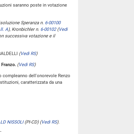
oluzioni saranno poste in votazione
risoluzione Speranza n.
6-00100
ll. A
)
, Kronbichler n.
6-00102
(
Vedi
con successiva votazione e il
BALDELLI
(
Vedi RS
)
 Franzo.
(
Vedi RS
)
imo compleanno dell'onorevole Renzo
 istituzioni, caratterizzata da una
LD NISSOLI
(PI-CD)
(
Vedi RS
)
.