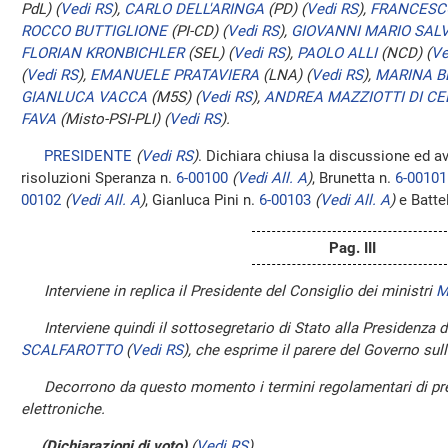
PdL)
(
Vedi RS
)
,
CARLO DELL'ARINGA
(PD)
(
Vedi RS
)
,
FRANCESC
ROCCO BUTTIGLIONE
(PI-CD)
(
Vedi RS
)
,
GIOVANNI MARIO SAL
FLORIAN KRONBICHLER
(SEL)
(
Vedi RS
)
,
PAOLO ALLI
(NCD)
(
Ve
(
Vedi RS
)
,
EMANUELE PRATAVIERA
(LNA)
(
Vedi RS
)
,
MARINA B
GIANLUCA VACCA
(M5S)
(
Vedi RS
)
,
ANDREA MAZZIOTTI DI CE
FAVA
(Misto-PSI-PLI)
(
Vedi RS
)
.
PRESIDENTE
(
Vedi RS
)
. Dichiara chiusa la discussione ed a
risoluzioni Speranza n.
6-00100
(
Vedi All. A
)
, Brunetta n.
6-00101
00102
(
Vedi All. A
)
, Gianluca Pini n.
6-00103
(
Vedi All. A
)
e Battel
Pag. III
Interviene in replica il Presidente del Consiglio dei ministri
M
Interviene quindi il sottosegretario di Stato alla Presidenza 
SCALFAROTTO
(
Vedi RS
)
, che esprime il parere del Governo sull
Decorrono da questo momento i termini regolamentari di pre
elettroniche.
(Dichiarazioni di voto)
(
Vedi RS
)