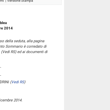
Xml
Versione Stampa
blea
bre 2014
so della seduta, alla pagina
onto Sommario è corredato di
 (Vedi RS) ed ai documenti di
DRINI
(
Vedi RS
)
dicembre 2014.