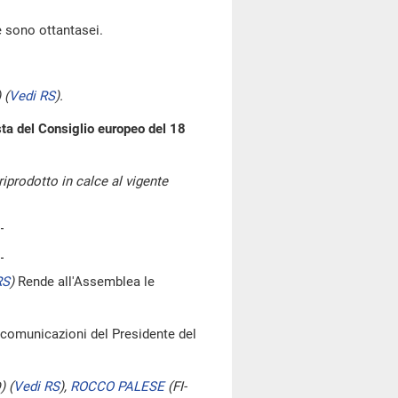
e sono ottantasei.
)
(
Vedi RS
)
.
sta del Consiglio europeo del 18
riprodotto in calce al vigente
RS
)
Rende all'Assemblea le
e comunicazioni del Presidente del
D)
(
Vedi RS
)
,
ROCCO PALESE
(FI-