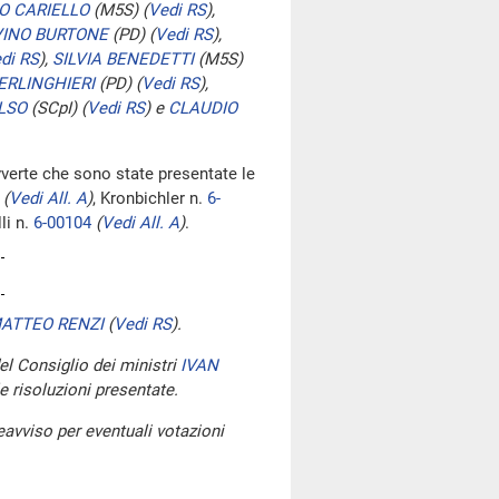
O CARIELLO
(M5S)
(
Vedi RS
)
,
VINO BURTONE
(PD)
(
Vedi RS
)
,
di RS
)
,
SILVIA BENEDETTI
(M5S)
ERLINGHIERI
(PD)
(
Vedi RS
)
,
LSO
(SCpI)
(
Vedi RS
)
e
CLAUDIO
vverte che sono state presentate le
(
Vedi All. A
)
, Kronbichler n.
6-
li n.
6-00104
(
Vedi All. A
)
.
ATTEO RENZI
(
Vedi RS
)
.
del Consiglio dei ministri
IVAN
e risoluzioni presentate.
avviso per eventuali votazioni