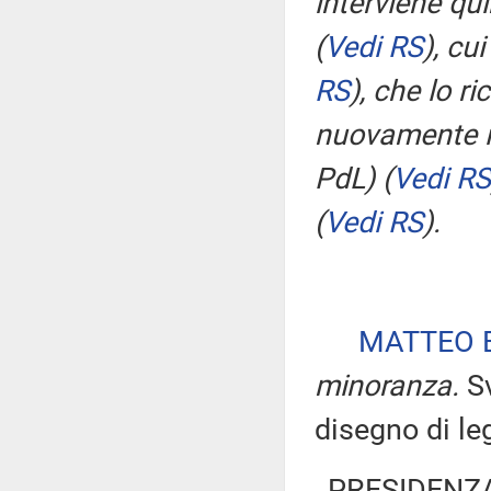
interviene qu
(
Vedi RS
)
, cu
RS
)
, che lo ri
nuovamente i
PdL)
(
Vedi RS
(
Vedi RS
)
.
MATTEO 
minoranza.
Sv
disegno di le
PRESIDENZA