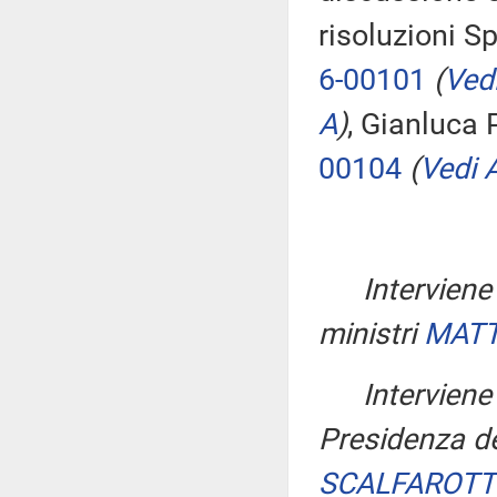
risoluzioni S
6-00101
(
Vedi
A
)
, Gianluca 
00104
(
Vedi A
Interviene 
ministri
MATT
Interviene
Presidenza de
SCALFAROT