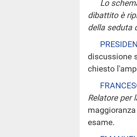
Lo schema 
dibattito è ri
della seduta 
PRESIDE
discussione su
chiesto l'am
FRANCES
Relatore per 
maggioranza s
esame.