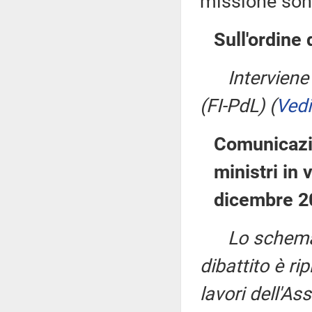
missione son
Sull'ordine 
Interviene 
(FI-PdL)
(
Vedi
Comunicazio
ministri in 
dicembre 2
Lo schema 
dibattito è ri
lavori dell'A