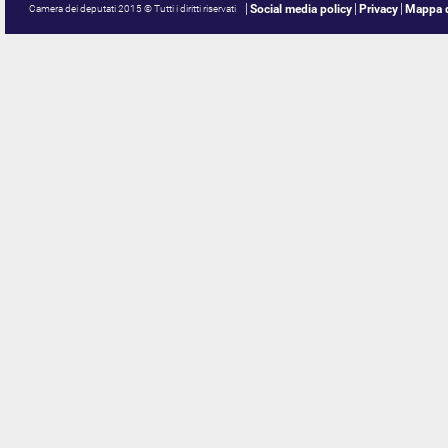
Social media policy
Privacy
Mappa d
Camera dei deputati 2015 © Tutti i diritti riservati