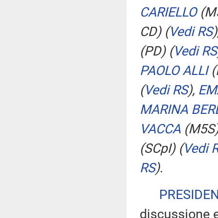
CARIELLO
(M
CD)
(
Vedi RS
)
(PD)
(
Vedi RS
PAOLO ALLI
(
(
Vedi RS
)
,
EM
MARINA BERL
VACCA
(M5S
(SCpI)
(
Vedi 
RS
)
.
PRESIDE
discussione e