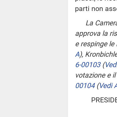
parti non ass
La Camera,
approva la ri
e respinge le 
A
)
, Kronbichl
6-00103
(
Vedi
votazione e il
00104
(
Vedi A
PRESID