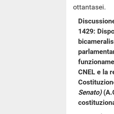
ottantasei.
Discussione
1429: Dispo
bicameralis
parlamentar
funzionamen
CNEL e la re
Costituzio
Senato)
(A.
costituziona