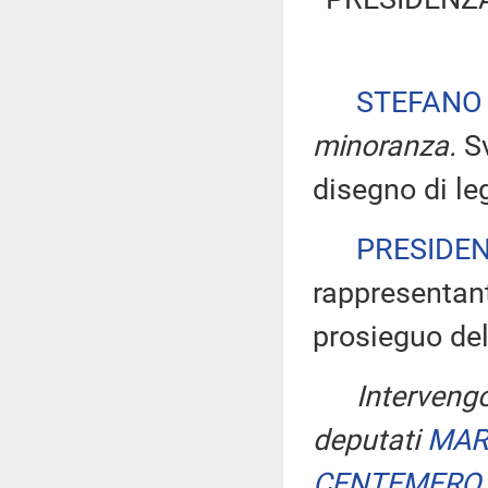
STEFANO
minoranza.
S
disegno di le
PRESIDE
rappresentant
prosieguo del
Intervengo
deputati
MAR
CENTEMERO