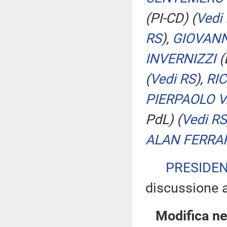
(PI-CD)
(
Vedi
RS
)
,
GIOVAN
INVERNIZZI
(
(
Vedi RS
)
,
RI
PIERPAOLO V
PdL)
(
Vedi RS
ALAN FERRA
PRESIDE
discussione a
Modifica ne