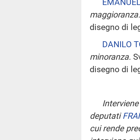
EMANUEL
maggioranza
disegno di le
DANILO T
minoranza.
Sv
disegno di le
Interviene
deputati
FRA
cui rende prec