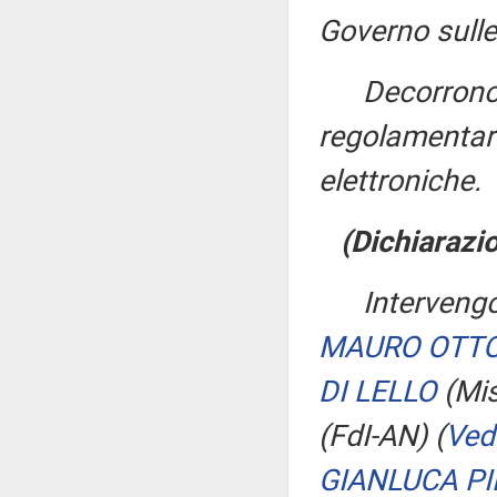
Governo sulle
Decorrono
regolamentari
elettroniche.
(Dichiarazio
Intervengo
MAURO OTT
DI LELLO
(Mis
(FdI-AN)
(
Ved
GIANLUCA PI