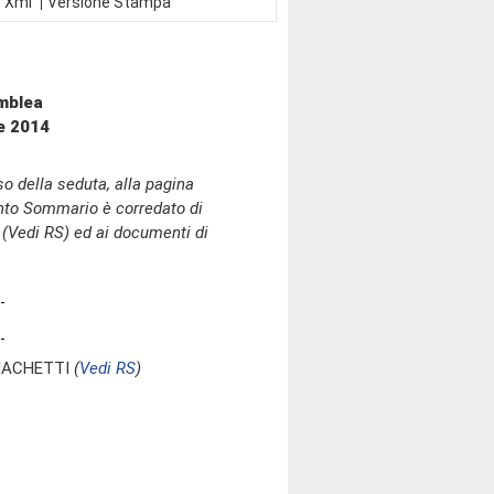
 Xml
Versione Stampa
mblea
le 2014
o della seduta, alla pagina
onto Sommario è corredato di
 (Vedi RS) ed ai documenti di
GIACHETTI
(
Vedi RS
)