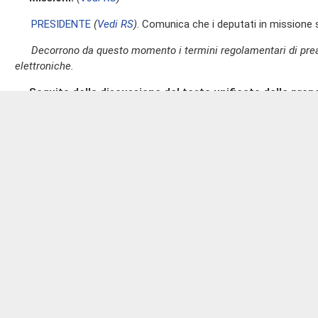
PRESIDENTE
(
Vedi RS
)
. Comunica che i deputati in missione
Decorrono da questo momento i termini regolamentari di prea
elettroniche.
Seguito della discussione del testo unificato delle propo
Sistema nazionale a rete per la protezione dell'ambiente 
superiore per la protezione e la ricerca ambientale (A.C
Nella seduta del 16 aprile 2014 si è svolta da ultimo la trattaz
Pag. II
(Dichiarazioni di voto finale)
(
Vedi RS
)
ORESTE PASTORELLI
(Misto-PSI-PLI)
(
Vedi RS
)
. Dichiara il 
componente politica sul provvedimento in esame.
ANGELO CERA
(PI)
(
Vedi RS
)
. Giudica esaustive le misure pr
PAOLO GRIMOLDI
(LNA)
(
Vedi RS
)
. Rileva che il suo gruppo co