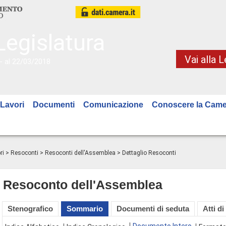
Legislatura
Vai alla 
- al 22/03/2018
Lavori
Documenti
Comunicazione
Conoscere la Came
ri
>
Resoconti
>
Resoconti dell'Assemblea
> Dettaglio Resoconti
Resoconto dell'Assemblea
Stenografico
Sommario
Documenti di seduta
Atti di