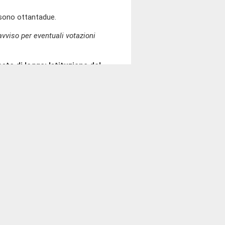
 sono ottantadue.
vviso per eventuali votazioni
ste di legge: Istituzione del
e disciplina dell'Istituto
.
68
ed abbinate-A).
(
Vedi RS
)
ione degli ordini del giorno.
voto favorevole della sua
eviste dal provvedimento in esame.
ndivide gli obiettivi di fondo del