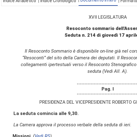
Documento Intero
Indice Alfabetico
Indice Cronologico
Formato
XVII LEGISLATURA
Resoconto sommario dell'Asse
Seduta n. 214 di giovedì 17 apri
Il Resoconto Sommario è disponibile on-line già nel cors
“Resoconti” del sito della Camera dei deputati. Il Resoc
collegamenti ipertestuali verso il Resoconto Stenografico
seduta (Vedi All. A).
Pag. I
PRESIDENZA DEL VICEPRESIDENTE ROBERTO 
La seduta comincia alle 9,30.
La Camera approva il processo verbale della seduta di ieri.
Missioni.
(
Vedi RS
)