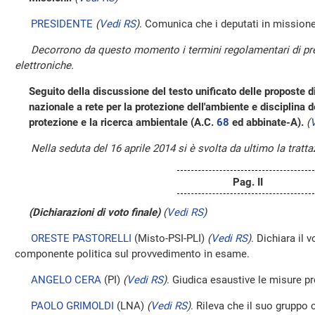
PRESIDENTE
(
Vedi RS
)
. Comunica che i deputati in mission
Decorrono da questo momento i termini regolamentari di pre
elettroniche.
Seguito della discussione del testo unificato delle proposte d
nazionale a rete per la protezione dell'ambiente e disciplina de
protezione e la ricerca ambientale (A.C.
68
ed abbinate-A).
(
Nella seduta del 16 aprile 2014 si è svolta da ultimo la tratta
Pag. II
(Dichiarazioni di voto finale)
(
Vedi RS
)
ORESTE PASTORELLI
(Misto-PSI-PLI)
(
Vedi RS
)
. Dichiara il 
componente politica sul provvedimento in esame.
ANGELO CERA
(PI)
(
Vedi RS
)
. Giudica esaustive le misure p
PAOLO GRIMOLDI
(LNA)
(
Vedi RS
)
. Rileva che il suo gruppo c