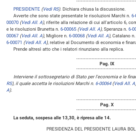
PRESIDENTE
(
Vedi RS
)
. Dichiara chiusa la discussione.
Avverte che sono state presentate le risoluzioni Marchi n.
6-
00070
(
Vedi All. A
)
, riferite alla relazione di cui all'articolo 6, 
e le risoluzioni Brunetta n.
6-00065
(
Vedi All. A
)
, Speranza n.
6-0
00067
(
Vedi All. A
)
, Migliore n.
6-00068
(
Vedi All. A
)
, Catalano n
6-00071
(
Vedi All. A
)
, relative al Documento di economia e finan
Prende altresì atto che i relatori rinunziano alla replica.
Pag. IX
Interviene il sottosegretario di Stato per l'economia e le fin
RS
)
, il quale accetta le risoluzioni Marchi n.
6-00064
(
Vedi All. A
A
)
.
Pag. X
La seduta, sospesa alle 13,30, è ripresa alle 14.
PRESIDENZA DEL PRESIDENTE LAURA BOL