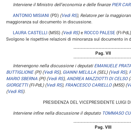
Interviene il Ministro dell'economia e delle finanze
PIER CA
ANTONIO MISIANI
(PD)
(
Vedi RS
)
,
Relatore per la maggioran
maggioranza sul documento in discussione.
LAURA CASTELLI
(M5S)
(
Vedi RS
)
e
ROCCO PALESE
(FI-PdL
Svolgono le rispettive relazioni di minoranza sul documento in 
Pag. VII
Intervengono nella discussione i deputati
EMANUELE PRATA
BUTTIGLIONE
(PI)
(
Vedi RS
)
,
GIANNI MELILLA
(SEL)
(
Vedi RS
)
,
MARIO SBERNA
(PI)
(
Vedi RS
)
,
ANDREA MAZZIOTTI DI CELSO
(
GIORGETTI
(FI-PdL)
(
Vedi RS
)
,
FRANCESCO CARIELLO
(M5S)
(
V
(
Vedi RS
)
.
PRESIDENZA DEL VICEPRESIDENTE LUIGI D
Interviene infine nella discussione il deputato
TOMMASO CU
Pag. VIII