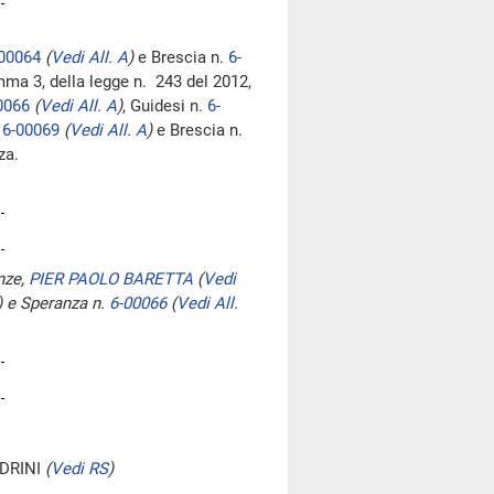
00064
(
Vedi All. A
)
e Brescia n.
6-
comma 3, della legge n. 243 del 2012,
0066
(
Vedi All. A
)
, Guidesi n.
6-
.
6-00069
(
Vedi All. A
)
e Brescia n.
za.
anze,
PIER PAOLO BARETTA
(
Vedi
)
e Speranza n.
6-00066
(
Vedi All.
DRINI
(
Vedi RS
)