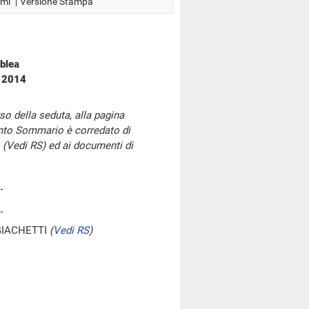
Xml
Versione Stampa
blea
e 2014
so della seduta, alla pagina
onto Sommario è corredato di
 (Vedi RS) ed ai documenti di
GIACHETTI
(
Vedi RS
)