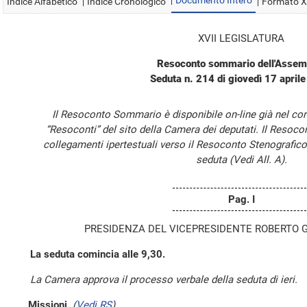
Documento Intero
Indice Alfabetico
Indice Cronologico
Formato 
XVII LEGISLATURA
Resoconto sommario dell'Assem
Seduta n. 214 di giovedì 17 april
Il Resoconto Sommario è disponibile on-line già nel cor
“Resoconti” del sito della Camera dei deputati. Il Resoc
collegamenti ipertestuali verso il Resoconto Stenografico
seduta (Vedi All. A).
Pag. I
PRESIDENZA DEL VICEPRESIDENTE ROBERTO 
La seduta comincia alle 9,30.
La Camera approva il processo verbale della seduta di ieri.
Missioni.
(
Vedi RS
)