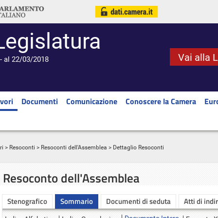
Legislatura
Vai alla 
- al 22/03/2018
vori
Documenti
Comunicazione
Conoscere la Camera
Eur
ri
>
Resoconti
>
Resoconti dell'Assemblea
> Dettaglio Resoconti
Resoconto dell'Assemblea
Stenografico
Sommario
Documenti di seduta
Atti di indi