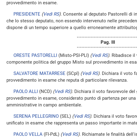
provvedimento in esame.
PRESIDENTE
(
Vedi RS
)
. Consente al deputato Pastorelli di in
che lo stesso deputato, non essendo intervenuto nelle preceden
dispone di un tempo superiore a quello erroneamente attribuitog
Pag. III
ORESTE PASTORELLI
(Misto-PSI-PLI)
(
Vedi RS
)
. Ribadisce il
componente politica del gruppo Misto sul provvedimento in es
SALVATORE MATARRESE
(SCpI)
(
Vedi RS
)
. Dichiara il voto 
provvedimento in esame che reputa di particolare rilevanza.
PAOLO ALLI
(NCD)
(
Vedi RS
)
. Dichiara il voto favorevole d
provvedimento in esame, considerato punto di partenza per una r
amministrative in campo ambientale.
SERENA PELLEGRINO
(SEL)
(
Vedi RS
)
. Dichiara il voto favo
unificato in esame che rappresenta un passo importante in mate
PAOLO VELLA
(FI-PdL)
(
Vedi RS
)
. Richiamate le finalità dell