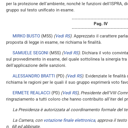
per la protezione dell'ambiente, nonché le funzioni dell'ISPRA, di
gruppo sul testo unificato in esame.
Pag. IV
MIRKO BUSTO
(M5S)
(
Vedi RS
)
. Apprezzato il carattere par
proposta di legge in esame, ne richiama le finalità.
SAMUELE SEGONI
(M5S)
(
Vedi RS
)
. Dichiara il voto convin
sul provvedimento in esame, del quale sottolinea la sinergia tra
dell'applicazione delle sanzioni.
ALESSANDRO BRATTI
(PD)
(
Vedi RS
)
. Evidenziate le finalità
richiama le ragioni per le quali il suo gruppo esprimerà voto fav
ERMETE REALACCI
(PD)
(
Vedi RS
)
,
Presidente dell'VIII Co
ringraziamento a tutti coloro che hanno contribuito all'iter del 
La Presidenza è autorizzata al coordinamento formale del te
La Camera, con
votazione finale elettronica
, approva il testo
n. 68 ed abbinate.