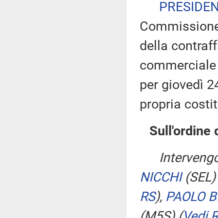
PRESIDE
Commissione 
della contraf
commerciale 
per giovedì 24
propria costi
Sull'ordine 
Intervengo
NICCHI
(SEL
RS
)
,
PAOLO B
(M5S)
(
Vedi 