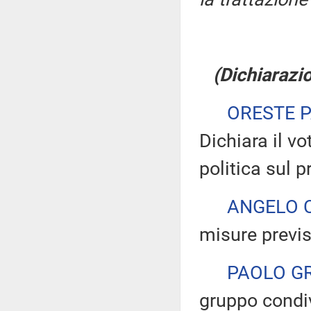
(Dichiarazio
ORESTE 
Dichiara il v
politica sul 
ANGELO 
misure previ
PAOLO G
gruppo condivi