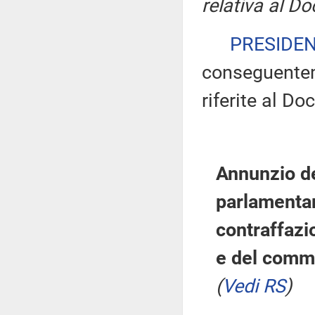
relativa al D
PRESIDE
conseguenteme
riferite al D
Annunzio d
parlamentar
contraffazi
e del comme
(
Vedi RS
)