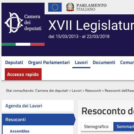
XVII Legislatu
dal 15/03/2013 - al 22/03/2018
Deputati
Organi Parlamentari
Lavori
Documenti
Comun
Accesso rapido
Stai consultando:
Camera dei deputati
>
Lavori
>
Resoconti
>
Resoconti dell'As
Agenda dei Lavori
Resoconto d
Resoconti
Stenografico
Sommar
Assemblea