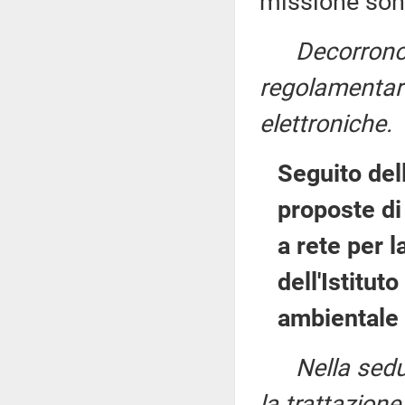
missione son
Decorrono
regolamentari
elettroniche.
Seguito del
proposte di
a rete per l
dell'Istitut
ambientale
Nella sedu
la trattazione