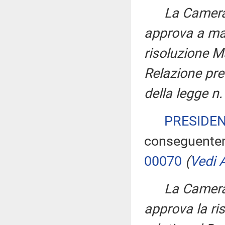
La Camera
approva a ma
risoluzione M
Relazione pre
della legge n
PRESIDE
conseguentem
00070
(
Vedi A
La Camera
approva la ri