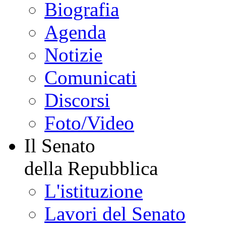
Portale storico
WebTv
YouTube
Portale Luce - Camera
La Presidente
della Camera
Biografia
Agenda
Notizie
Comunicati