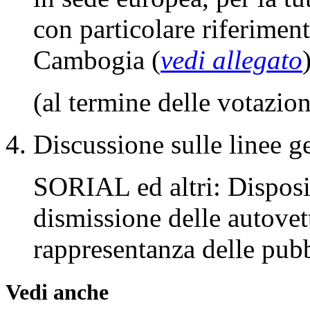
Seguito della discussione
n.
1-00979
, Catania ed al
altri n.
1-01057
, Falcone 
altri n.
1-01059
, Simonett
Bianchi ed altri n.
1-010
in sede europea, per la tut
con particolare riferiment
Cambogia (
vedi allegato
(al termine delle votazion