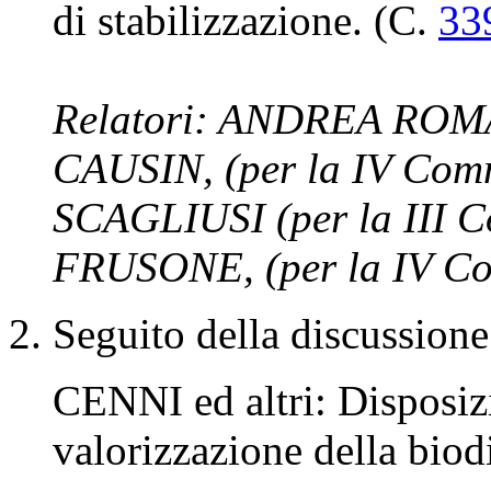
Conversione in legge del
n. 174, recante proroga de
Forze armate e di polizia,
sviluppo e sostegno ai pr
partecipazione alle inizia
internazionali per il con
di stabilizzazione. (C.
33
Relatori: ANDREA ROMAN
CAUSIN, (per la IV Comm