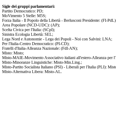
Sigle dei gruppi parlamentari:
Partito Democratico: PD;
MoVimento 5 Stelle: M5S;
Forza Italia - Il Popolo della Libertà - Berlusconi Presidente: (FI-PdL)
Area Popolare (NCD-UDC): (AP);
Scelta Civica per l'Italia: (SCpI);
Sinistra Ecologia Libertà: SEL;
Lega Nord e Autonomie - Lega dei Popoli - Noi con Salvini: LNA;
Per l'Italia-Centro Democratico: (PI-CD);
Fratelli d'Italia-Alleanza Nazionale: (FdI-AN);
Misto: Misto;
Misto-MAIE-Movimento Associativo italiani all'estero-Alleanza per l
Misto-Minoranze Linguistiche: Misto-Min.Ling.;
Misto-Partito Socialista Italiano (PSI) - Liberali per l'Italia (PLI): Mis
Misto-Alternativa Libera: Misto-AL.