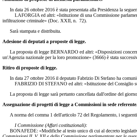
In data 26 ottobre 2016 è stata presentata alla Presidenza la seguente
LAFORGIA ed altri: «Istituzione di una Commissione parlamentare di i
infiltrazione criminale» (Doc. XXII, n. 72).
Sarà stampata e distribuita.
Adesione di deputati a proposte di legge.
La proposta di legge BERNARDO ed altri: «Disposizioni concernenti l
un'Agenzia nazionale per la loro promozione» (3666) è stata successiv
Ritiro di proposte di legge.
In data 27 ottobre 2016 il deputato Fabrizio Di Stefano ha comunicat
FABRIZIO DI STEFANO ed altri: «Istituzione del Consiglio superi
La proposta di legge sarà pertanto cancellata dall'ordine del giorno
Assegnazione di progetti di legge a Commissioni in sede referente
A norma del comma 1 dell'articolo 72 del Regolamento, i seguenti pro
I Commissione (Affari costituzionali):
BONAFEDE: «Modifiche al testo unico di cui al decreto legislativo 31 
Commissioni II, V, XII e della Commissione parlamentare per le quest