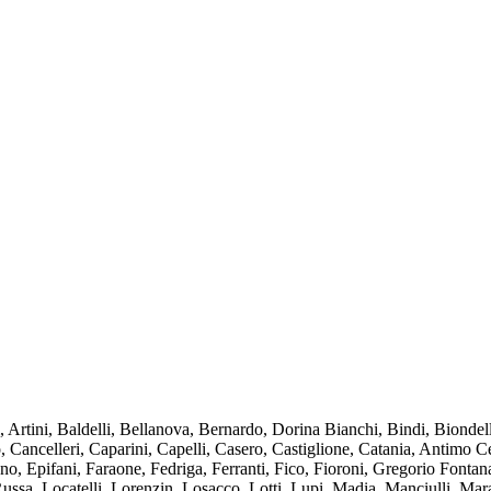
tini, Baldelli, Bellanova, Bernardo, Dorina Bianchi, Bindi, Biondelli
o, Cancelleri, Caparini, Capelli, Casero, Castiglione, Catania, Antimo
, Epifani, Faraone, Fedriga, Ferranti, Fico, Fioroni, Gregorio Fontana,
Russa, Locatelli, Lorenzin, Losacco, Lotti, Lupi, Madia, Manciulli, Mar