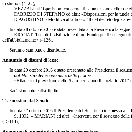
di studio» (4122);
VEZZALI: «Disposizioni concernenti l'ammissione delle società sporti
FABRIZIO DI STEFANO ed altri: «Disposizioni per la tutela e la valor
D'AGOSTINO: «Modifica all'articolo 48 del decreto legislativo 15 
In data 28 ottobre 2016 è stata presentata alla Presidenza la seguente
RICCIATTI ed altri: «Istituzione di un Fondo per il sostegno della ric
dell'abbigliamento» (4126).
Saranno stampate e distribuite.
Annunzio di disegni di legge.
In data 29 ottobre 2016 è stato presentato alla Presidenza il seguen
dal Ministro dell'economia e delle finanze:
«Bilancio di previsione dello Stato per l'anno finanziario 2017 e b
Sarà stampato e distribuito.
Trasmissioni dal Senato.
In data 27 ottobre 2016 il Presidente del Senato ha trasmesso alla P
S. 1892. – MARIANI ed altri: «Interventi per il sostegno della fo
(1533-B).
Annunzio di proposte di inchiesta parlamentare.