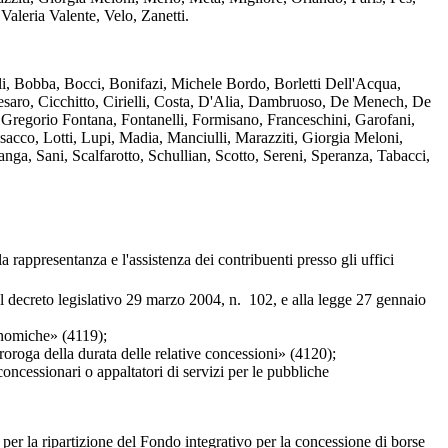
Valeria Valente, Velo, Zanetti.
, Bobba, Bocci, Bonifazi, Michele Bordo, Borletti Dell'Acqua,
Cesaro, Cicchitto, Cirielli, Costa, D'Alia, Dambruoso, De Menech, De
, Gregorio Fontana, Fontanelli, Formisano, Franceschini, Garofani,
osacco, Lotti, Lupi, Madia, Manciulli, Marazziti, Giorgia Meloni,
ga, Sani, Scalfarotto, Schullian, Scotto, Sereni, Speranza, Tabacci,
presentanza e l'assistenza dei contribuenti presso gli uffici
 decreto legislativo 29 marzo 2004, n. 102, e alla legge 27 gennaio
nomiche» (4119);
oga della durata delle relative concessioni» (4120);
cessionari o appaltatori di servizi per le pubbliche
r la ripartizione del Fondo integrativo per la concessione di borse