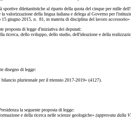
ve dilettantistiche al riparto della quota del cinque per mille dell'i
izzazione della lingua italiana e delega al Governo per l'istituzione
giugno 2015, n. 81, in materia di disciplina del lavoro accessorio» 
 proposta di legge d'iniziativa dei deputati:
erca, dello sviluppo, dello studio, dell'ideazione e della realizzazion
te disegno di legge:
ilancio pluriennale per il triennio 2017-2019» (4127).
residenza la seguente proposta di legge:
rmazione e della ricerca nelle scienze geologiche»
(approvata dalla 