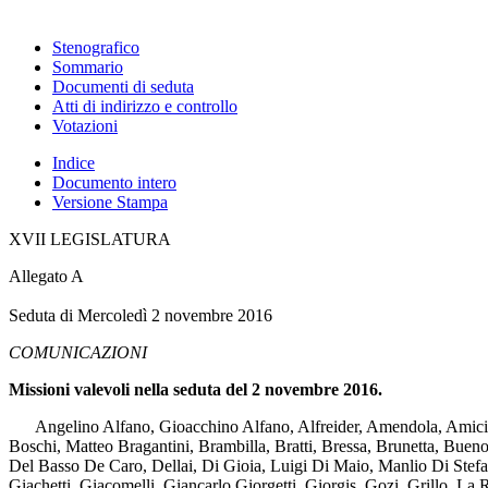
Stenografico
Sommario
Documenti di seduta
Atti di indirizzo e controllo
Votazioni
Indice
Documento intero
Versione Stampa
XVII LEGISLATURA
Allegato A
Seduta di Mercoledì 2 novembre 2016
COMUNICAZIONI
Missioni valevoli nella seduta del 2 novembre 2016.
Angelino Alfano, Gioacchino Alfano, Alfreider, Amendola, Amici, Ar
Boschi, Matteo Bragantini, Brambilla, Bratti, Bressa, Brunetta, Buen
Del Basso De Caro, Dellai, Di Gioia, Luigi Di Maio, Manlio Di Stefano
Giachetti, Giacomelli, Giancarlo Giorgetti, Giorgis, Gozi, Grillo, La 