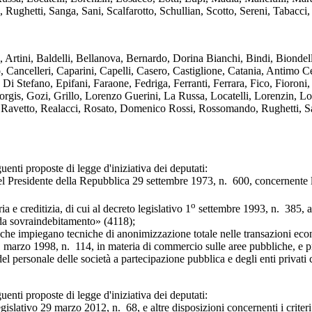
Rughetti, Sanga, Sani, Scalfarotto, Schullian, Scotto, Sereni, Tabacci, 
tini, Baldelli, Bellanova, Bernardo, Dorina Bianchi, Bindi, Biondelli
, Cancelleri, Caparini, Capelli, Casero, Castiglione, Catania, Antimo 
i Stefano, Epifani, Faraone, Fedriga, Ferranti, Ferrara, Fico, Fioroni
Giorgis, Gozi, Grillo, Lorenzo Guerini, La Russa, Locatelli, Lorenzin, L
s, Ravetto, Realacci, Rosato, Domenico Rossi, Rossomando, Rughetti, San
nti proposte di legge d'iniziativa dei deputati:
idente della Repubblica 29 settembre 1973, n. 600, concernente la rap
o
creditizia, di cui al decreto legislativo 1
settembre 1993, n. 385, al
i da sovraindebitamento» (4118);
 impiegano tecniche di anonimizzazione totale nelle transazioni eco
o 1998, n. 114, in materia di commercio sulle aree pubbliche, e pror
onale delle società a partecipazione pubblica e degli enti privati con
nti proposte di legge d'iniziativa dei deputati:
vo 29 marzo 2012, n. 68, e altre disposizioni concernenti i criteri pe