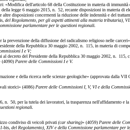
dell'articolo 68 della Costituzione in materia di immunità de
la legge 6 maggio 2015, n. 52, recante disposizioni in materia di ele
ltre disposizioni concernenti la riduzione delle indennità e del tratta
is,
del Regolamento, per gli aspetti attinenti alla materia tributaria), VII
 Commissione parlamentare per le questioni regionali.
a prevenzione della diffusione del radicalismo religioso nelle carceri
dente della Repubblica 30 maggio 2002, n. 115, in materia di compensi 
ommissioni I e V;
al decreto del Presidente della Repubblica 30 maggio 2002, n. 115, con
o» (4090)
Parere delle Commissioni I e V.
azione e della ricerca nelle scienze geologiche» (approvata dalla VI
ali storici» (4086)
Parere delle Commissioni I, V, VI e della Commissi
 50, per la tutela dei lavoratori, la trasparenza nell'affidamento e la 
estioni regionali.
o condiviso di veicoli privati
(car sharing)
» (4059)
Parere delle Comm
1-
bis,
del Regolamento), XIV e della Commissione parlamentare per le 