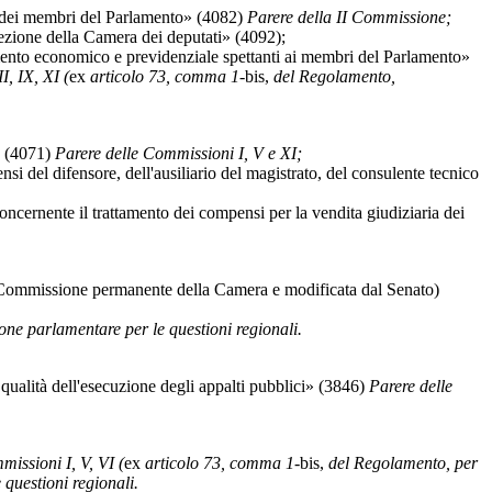
i membri del Parlamento» (4082)
Parere della II Commissione;
zione della Camera dei deputati» (4092);
mento economico e previdenziale spettanti ai membri del Parlamento»
I, IX, XI (
ex
articolo 73, comma 1-
bis,
del Regolamento,
» (4071)
Parere delle Commissioni I, V e XI;
del difensore, dell'ausiliario del magistrato, del consulente tecnico
cernente il trattamento dei compensi per la vendita giudiziaria dei
I Commissione permanente della Camera e modificata dal Senato)
one parlamentare per le questioni regionali.
qualità dell'esecuzione degli appalti pubblici» (3846)
Parere delle
issioni I, V, VI (
ex
articolo 73, comma 1-
bis,
del Regolamento, per
questioni regionali.