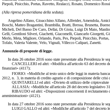
Piepoli, Pisicchio, Portas, Ravetto, Realacci, Rosato, Domenico Rossi, 
(Alla ripresa pomeridiana della seduta).
Angelino Alfano, Gioacchino Alfano, Alfreider, Amendola, Amici, Ar
Boschi, Matteo Bragantini, Brambilla, Bratti, Bressa, Brunetta, Bueno
Micheli, Del Basso De Caro, Dellai, Di Gioia, Luigi Di Maio, Manlio D
Gelli, Gentiloni Silveri, Giachetti, Giacomelli, Giancarlo Giorgetti, 
Merlo, Meta, Migliore, Orlando, Paris, Pes, Piepoli, Pisicchio, Porta
Tofalo, Valeria Valente, Velo, Vignali, Villecco Calipari, Zanetti.
Annunzio di proposte di legge.
In data 26 ottobre 2016 sono state presentate alla Presidenza le segue
CANCELLERI ed altri: «Modifica all'articolo 63 del decreto del Pres
finanziari» (4117);
FIORIO: «Modifiche al testo unico delle leggi in materia bancaria e 
2012, n. 3, in materia di credito agrario e di composizione delle cris
QUINTARELLI ed altri: «Divieto di utilizzo delle criptovalute che
ALLASIA: «Modifiche all'articolo 28 del decreto legislativo 31 marz
RIBAUDO ed altri: «Disposizioni concernenti il reclutamento del pers
amministrazioni» (4121).
In data 27 ottobre 2016 sono state presentate alla Presidenza le segue
LUIGI GALLO ed altri: «Modifiche all'articolo 7 del decreto legislati