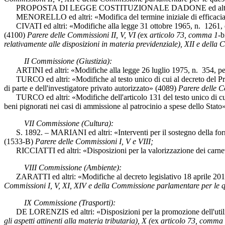
PROPOSTA DI LEGGE COSTITUZIONALE DADONE ed altri: «Modifica 
MENORELLO ed altri: «Modifica del termine iniziale di efficacia del
CIVATI ed altri: «Modifiche alla legge 31 ottobre 1965, n. 1261, e a
(4100)
Parere delle Commissioni II, V, VI (
ex
articolo 73, comma 1-
b
relativamente alle disposizioni in materia previdenziale), XII e della
II Commissione (Giustizia):
ARTINI ed altri: «Modifiche alla legge 26 luglio 1975, n. 354, per l
TURCO ed altri: «Modifiche al testo unico di cui al decreto del Presi
di parte e dell'investigatore privato autorizzato» (4089)
Parere delle C
TURCO ed altri: «Modifiche dell'articolo 131 del testo unico di cui 
beni pignorati nei casi di ammissione al patrocinio a spese dello Stat
VII Commissione (Cultura):
S. 1892. – MARIANI ed altri: «Interventi per il sostegno della form
(1533-B)
Parere delle Commissioni I, V e VIII;
RICCIATTI ed altri: «Disposizioni per la valorizzazione dei carnev
VIII Commissione (Ambiente):
ZARATTI ed altri: «Modifiche al decreto legislativo 18 aprile 2016, n.
Commissioni I, V, XI, XIV e della Commissione parlamentare per le qu
IX Commissione (Trasporti):
DE LORENZIS ed altri: «Disposizioni per la promozione dell'utilizz
gli aspetti attinenti alla materia tributaria), X (
ex
articolo 73, comma 