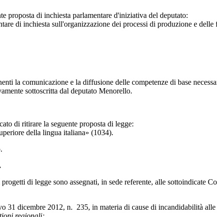
 proposta di inchiesta parlamentare d'iniziativa del deputato:
nchiesta sull'organizzazione dei processi di produzione e delle filier
a comunicazione e la diffusione delle competenze di base necessarie p
amente sottoscritta dal deputato Menorello.
o di ritirare la seguente proposta di legge:
ore della lingua italiana» (1034).
.
.
getti di legge sono assegnati, in sede referente, alle sottoindicate 
dicembre 2012, n. 235, in materia di cause di incandidabilità alle car
ioni regionali;