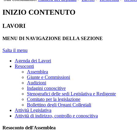
INIZIO CONTENUTO
LAVORI
MENU DI NAVIGAZIONE DELLA SEZIONE
Salta il menu
Agenda dei Lavori
Resoconti
Assemblea
Giunte e Commissioni
Audizioni
Indagini conoscitive
Stenografici delle sedi Legislativa e Redigente
Comitato per la legislazione
Bollettino degli Organi Collegiali
Attività Legislativa
Attività di indirizzo, controllo e conoscitiva
Resoconto dell'Assemblea