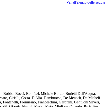
Vai all'elenco delle sedute
, Bobba, Bocci, Bonifazi, Michele Bordo, Borletti Dell'Acqua,
 Cesaro, Cirielli, Costa, D'Alia, Dambruoso, De Menech, De Micheli,
 Fontanelli, Formisano, Franceschini, Garofani, Gentiloni Silveri,
azziti, Giorgia Meloni, Merlo, Meta, Migliore, Orlando, Paris, Pes,