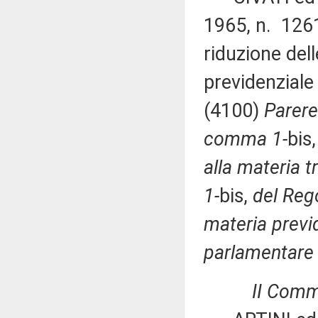
1965, n. 1261
riduzione del
previdenziale
(4100)
Parere
comma 1-
bis
alla materia tri
1-
bis,
del Rego
materia previ
parlamentare p
II Commi