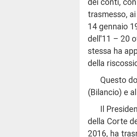
dei conti, con
trasmesso, ai 
14 gennaio 19
dell'11 – 20 
stessa ha app
della riscossio
Questo docu
(Bilancio) e 
Il Presidente
della Corte de
2016, ha trasm