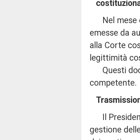
costituziona
Nel mese di
emesse da aut
alla Corte cost
legittimità co
Questi docu
competente.
Trasmissioni
Il Presidente
gestione dell