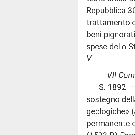
Repubblica 30
trattamento d
beni pignorat
spese dello S
V.
VII Com
S. 1892. – MA
sostegno dell
geologiche» 
permanente d