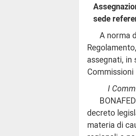
Assegnazion
sede refere
A norma del 
Regolamento, 
assegnati, in 
Commissioni 
I Commis
BONAFEDE: «M
decreto legis
materia di cau