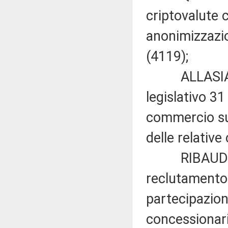
criptovalute 
anonimizzazio
(4119);
ALLASIA: «Mo
legislativo 3
commercio sul
delle relative
RIBAUDO ed a
reclutamento 
partecipazione
concessionari 