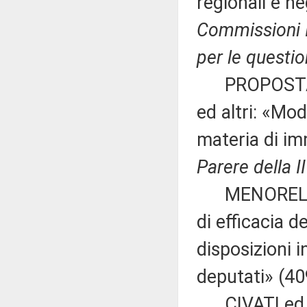
regionali e ne
Commissioni I
per le questio
PROPOSTA 
ed altri: «Mod
materia di i
Parere della 
MENORELLO ed
di efficacia 
disposizioni 
deputati» (40
CIVATI ed alt