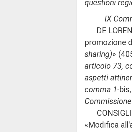
questioni regi
IX Comm
DE LORENZIS 
promozione del
sharing)
» (40
articolo 73, 
aspetti attinen
comma 1-
bis
Commissione p
CONSIGLIO 
«Modifica all'