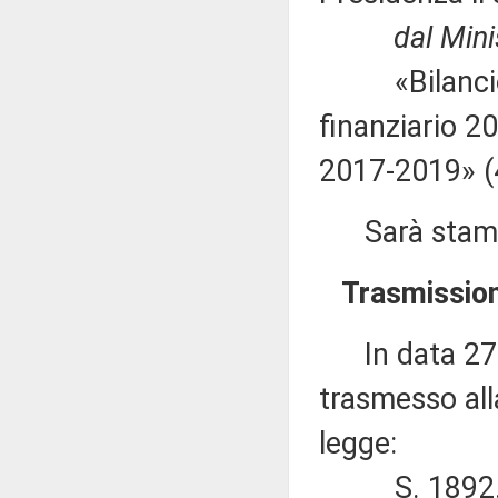
dal Ministro
«Bilancio di
finanziario 20
2017-2019» (
Sarà stampat
Trasmission
In data 27 o
trasmesso all
legge:
S. 1892. – M