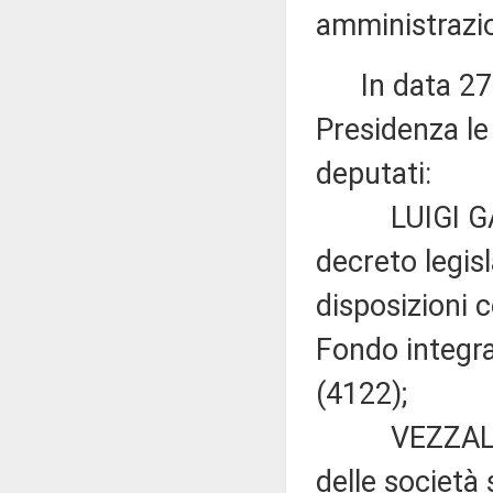
amministrazio
In data 27 o
Presidenza le 
deputati:
LUIGI GALLO 
decreto legis
disposizioni c
Fondo integra
(4122);
VEZZALI: «D
delle società 