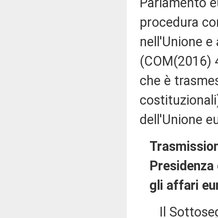
Parlamento eu
procedura co
nell'Unione e
(COM(2016) 46
che è trasmes
costituzional
dell'Unione e
Trasmission
Presidenza d
gli affari eu
Il Sottosegre