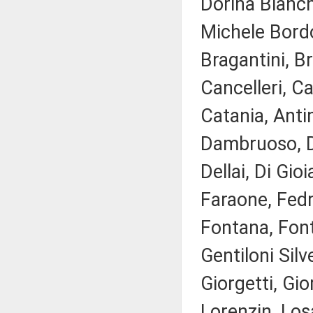
Dorina Bianchi
Michele Bordo
Bragantini, Br
Cancelleri, Ca
Catania, Antim
Dambruoso, D
Dellai, Di Gio
Faraone, Fedri
Fontana, Font
Gentiloni Silv
Giorgetti, Gior
Lorenzin, Losa