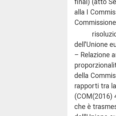
final) (atto 
alla I Commiss
Commissione (
risoluzion
dell'Unione e
– Relazione a
proporzionali
della Commis
rapporti tra 
(COM(2016) 47
che è trasmes