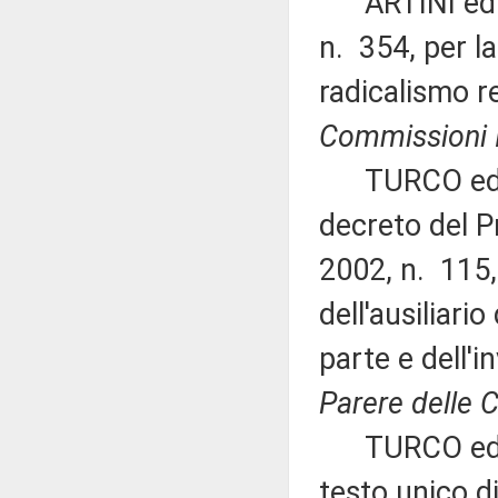
ARTINI ed alt
n. 354, per l
radicalismo r
Commissioni I,
TURCO ed altr
decreto del P
2002, n. 115,
dell'ausiliari
parte e dell'
Parere delle 
TURCO ed alt
testo unico di