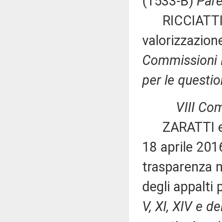
(1533-B)
Pare
RICCIATTI ed 
valorizzazion
Commissioni I
per le questio
VIII Co
ZARATTI ed al
18 aprile 2016
trasparenza n
degli appalti
V, XI, XIV e 