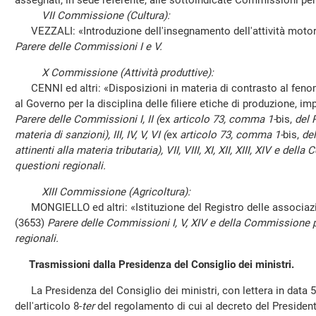
assegnati, in sede referente, alle sottoindicate Commissioni pe
VII Commissione (Cultura):
VEZZALI: «Introduzione dell'insegnamento dell'attività motoria
Parere delle Commissioni I e V.
X Commissione (Attività produttive):
CENNI ed altri: «Disposizioni in materia di contrasto al feno
al Governo per la disciplina delle filiere etiche di produzione, i
Parere delle Commissioni I, II (
ex
articolo 73, comma 1-
bis,
del 
materia di sanzioni), III, IV, V, VI (
ex
articolo 73, comma 1-
bis,
del
attinenti alla materia tributaria), VII, VIII, XI, XII, XIII, XIV e d
questioni regionali.
XIII Commissione (Agricoltura):
MONGIELLO ed altri: «Istituzione del Registro delle associazion
(3653)
Parere delle Commissioni I, V, XIV e della Commissione 
regionali.
Trasmissioni dalla Presidenza del Consiglio dei ministri.
La Presidenza del Consiglio dei ministri, con lettera in data 5
dell'articolo 8-
ter
del regolamento di cui al decreto del Presiden