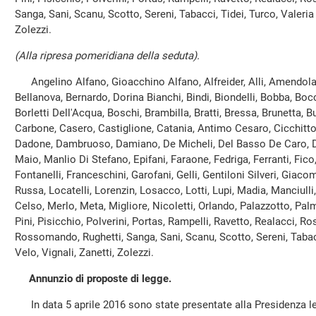
Sanga, Sani, Scanu, Scotto, Sereni, Tabacci, Tidei, Turco, Valeria 
Zolezzi.
(Alla ripresa pomeridiana della seduta).
Angelino Alfano, Gioacchino Alfano, Alfreider, Alli, Amendola, A
Bellanova, Bernardo, Dorina Bianchi, Bindi, Biondelli, Bobba, Boc
Borletti Dell'Acqua, Boschi, Brambilla, Bratti, Bressa, Brunetta, B
Carbone, Casero, Castiglione, Catania, Antimo Cesaro, Cicchitto, C
Dadone, Dambruoso, Damiano, De Micheli, Del Basso De Caro, Dell
Maio, Manlio Di Stefano, Epifani, Faraone, Fedriga, Ferranti, Fico
Fontanelli, Franceschini, Garofani, Gelli, Gentiloni Silveri, Giacom
Russa, Locatelli, Lorenzin, Losacco, Lotti, Lupi, Madia, Manciulli
Celso, Merlo, Meta, Migliore, Nicoletti, Orlando, Palazzotto, Palm
Pini, Pisicchio, Polverini, Portas, Rampelli, Ravetto, Realacci, 
Rossomando, Rughetti, Sanga, Sani, Scanu, Scotto, Sereni, Tabacc
Velo, Vignali, Zanetti, Zolezzi.
Annunzio di proposte di legge.
In data 5 aprile 2016 sono state presentate alla Presidenza le