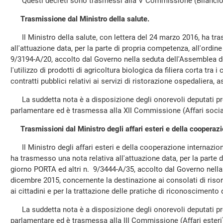
Questi decreti sono trasmessi alla V Commissione (Bilancio) 
Trasmissione dal Ministro della salute.
Il Ministro della salute, con lettera del 24 marzo 2016, ha tr
all'attuazione data, per la parte di propria competenza, all'ord
9/3194-A/20, accolto dal Governo nella seduta dell'Assemblea 
l'utilizzo di prodotti di agricoltura biologica da filiera corta tra i
contratti pubblici relativi ai servizi di ristorazione ospedaliera, 
La suddetta nota è a disposizione degli onorevoli deputati pres
parlamentare ed è trasmessa alla XII Commissione (Affari socia
Trasmissioni dal Ministro degli affari esteri e della cooperaz
Il Ministro degli affari esteri e della cooperazione internazion
ha trasmesso una nota relativa all'attuazione data, per la parte 
giorno PORTA ed altri n. 9/3444-A/35, accolto dal Governo nell
dicembre 2015, concernente la destinazione ai consolati di risors
ai cittadini e per la trattazione delle pratiche di riconoscimento 
La suddetta nota è a disposizione degli onorevoli deputati pres
parlamentare ed è trasmessa alla III Commissione (Affari ester