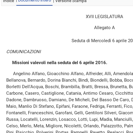
Documento intero
Indice
Versione Stampa
XVII LEGISLATURA
Allegato A
Seduta di Mercoledì 6 aprile 2
COMUNICAZIONI
Missioni valevoli nella seduta del 6 aprile 2016.
Angelino Alfano, Gioacchino Alfano, Alfreider, Alli, Amendola, A
Bellanova, Bernardo, Dorina Bianchi, Bindi, Biondelli, Bobba, Boc
Borletti Dell'Acqua, Boschi, Brambilla, Bratti, Bressa, Brunetta, B
Carbone, Casero, Castiglione, Catania, Antimo Cesaro, Cicchitto, C
Dadone, Dambruoso, Damiano, De Micheli, Del Basso De Caro, Dell
Maio, Manlio Di Stefano, Epifani, Faraone, Fedriga, Ferranti, Fico
Fontanelli, Franceschini, Garofani, Gelli, Gentiloni Silveri, Giacom
Russa, Locatelli, Lorenzin, Losacco, Lotti, Lupi, Madia, Manciulli
Celso, Merlo, Meta, Migliore, Nicoletti, Orlando, Palazzotto, Palm
Pini, Pisicchio, Polverini, Portas, Rampelli, Ravetto, Realacci, 