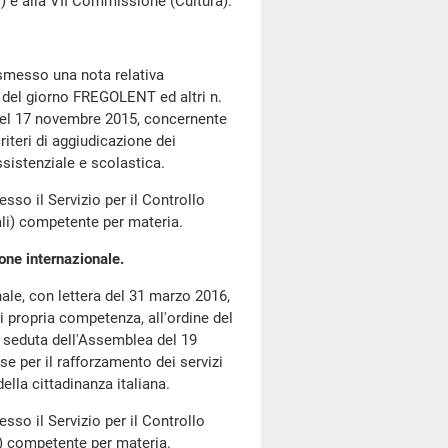
e alla VII Commissione (Cultura).
asmesso una nota relativa
ine del giorno FREGOLENT ed altri n.
del 17 novembre 2015, concernente
 criteri di aggiudicazione dei
assistenziale e scolastica.
so il Servizio per il Controllo
li) competente per materia.
ione internazionale.
ale, con lettera del 31 marzo 2016,
di propria competenza, all'ordine del
a seduta dell'Assemblea del 19
e per il rafforzamento dei servizi
della cittadinanza italiana.
so il Servizio per il Controllo
i) competente per materia.