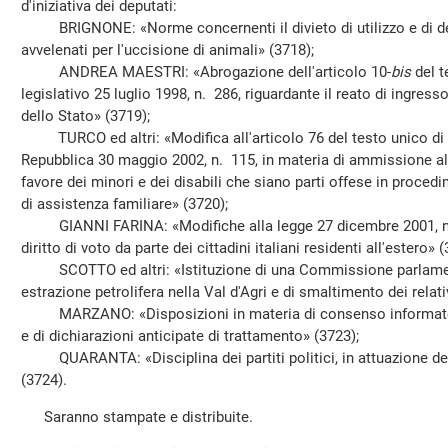
d'iniziativa dei deputati:
BRIGNONE: «Norme concernenti il divieto di utilizzo e di de
avvelenati per l'uccisione di animali» (3718);
ANDREA MAESTRI: «Abrogazione dell'articolo 10-
bis
del t
legislativo 25 luglio 1998, n. 286, riguardante il reato di ingresso
dello Stato» (3719);
TURCO ed altri: «Modifica all'articolo 76 del testo unico di c
Repubblica 30 maggio 2002, n. 115, in materia di ammissione al 
favore dei minori e dei disabili che siano parti offese in procedi
di assistenza familiare» (3720);
GIANNI FARINA: «Modifiche alla legge 27 dicembre 2001, n. 4
diritto di voto da parte dei cittadini italiani residenti all'estero» (
SCOTTO ed altri: «Istituzione di una Commissione parlamentar
estrazione petrolifera nella Val d'Agri e di smaltimento dei relativi
MARZANO: «Disposizioni in materia di consenso informato, di 
e di dichiarazioni anticipate di trattamento» (3723);
QUARANTA: «Disciplina dei partiti politici, in attuazione dell
(3724).
Saranno stampate e distribuite.