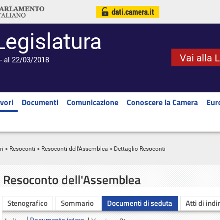
Legislatura
Vai alla 
- al 22/03/2018
vori
Documenti
Comunicazione
Conoscere la Camera
Eur
ri
>
Resoconti
>
Resoconti dell'Assemblea
> Dettaglio Resoconti
Resoconto dell'Assemblea
Stenografico
Sommario
Documenti di seduta
Atti di indi