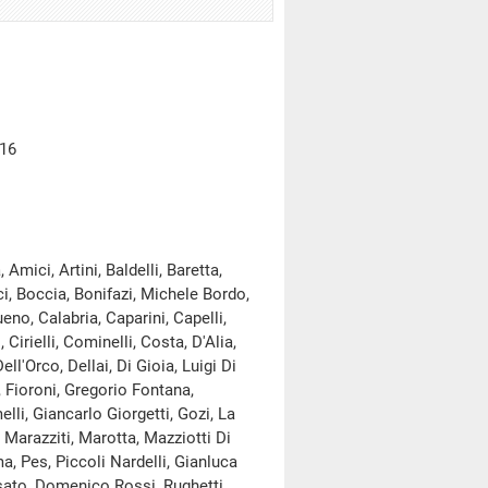
016
mici, Artini, Baldelli, Baretta,
ci, Boccia, Bonifazi, Michele Bordo,
ueno, Calabria, Caparini, Capelli,
irielli, Cominelli, Costa, D'Alia,
'Orco, Dellai, Di Gioia, Luigi Di
, Fioroni, Gregorio Fontana,
elli, Giancarlo Giorgetti, Gozi, La
, Marazziti, Marotta, Mazziotti Di
a, Pes, Piccoli Nardelli, Gianluca
Rosato, Domenico Rossi, Rughetti,