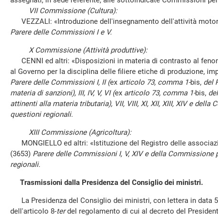
assegnati, in sede referente, alle sottoindicate Commissioni pe
VII Commissione (Cultura):
VEZZALI: «Introduzione dell'insegnamento dell'attività motoria
Parere delle Commissioni I e V.
X Commissione (Attività produttive):
CENNI ed altri: «Disposizioni in materia di contrasto al feno
al Governo per la disciplina delle filiere etiche di produzione, i
Parere delle Commissioni I, II (
ex
articolo 73, comma 1-
bis,
del 
materia di sanzioni), III, IV, V, VI (
ex
articolo 73, comma 1-
bis,
del
attinenti alla materia tributaria), VII, VIII, XI, XII, XIII, XIV e d
questioni regionali.
XIII Commissione (Agricoltura):
MONGIELLO ed altri: «Istituzione del Registro delle associazion
(3653)
Parere delle Commissioni I, V, XIV e della Commissione 
regionali.
Trasmissioni dalla Presidenza del Consiglio dei ministri.
La Presidenza del Consiglio dei ministri, con lettera in data 5
dell'articolo 8-
ter
del regolamento di cui al decreto del Presiden