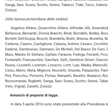
Sanga, Sani, Scanu, Scotto, Sereni, Tabacci, Tidei, Turco, Valeria 
Zolezzi.
(Alla ripresa pomeridiana della seduta).
Angelino Alfano, Gioacchino Alfano, Alfreider, Alli, Amendola, A
Bellanova, Bernardo, Dorina Bianchi, Bindi, Biondelli, Bobba, Boc
Borletti Dell'Acqua, Boschi, Brambilla, Bratti, Bressa, Brunetta, B
Carbone, Casero, Castiglione, Catania, Antimo Cesaro, Cicchitto, C
Dadone, Dambruoso, Damiano, De Micheli, Del Basso De Caro, Dell
Maio, Manlio Di Stefano, Epifani, Faraone, Fedriga, Ferranti, Fico
Fontanelli, Franceschini, Garofani, Gelli, Gentiloni Silveri, Giacom
Russa, Locatelli, Lorenzin, Losacco, Lotti, Lupi, Madia, Manciulli
Celso, Merlo, Meta, Migliore, Nicoletti, Orlando, Palazzotto, Palm
Pini, Pisicchio, Polverini, Portas, Rampelli, Ravetto, Realacci, 
Rossomando, Rughetti, Sanga, Sani, Scanu, Scotto, Sereni, Tabacc
Velo, Vignali, Zanetti, Zolezzi.
Annunzio di proposte di legge.
In data 5 aprile 2016 sono state presentate alla Presidenza le