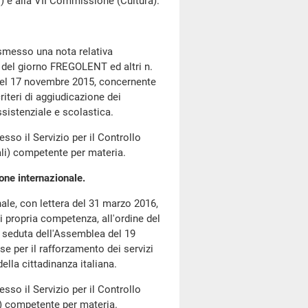
e alla VII Commissione (Cultura).
asmesso una nota relativa
ine del giorno FREGOLENT ed altri n.
del 17 novembre 2015, concernente
 criteri di aggiudicazione dei
assistenziale e scolastica.
so il Servizio per il Controllo
li) competente per materia.
ione internazionale.
ale, con lettera del 31 marzo 2016,
di propria competenza, all'ordine del
a seduta dell'Assemblea del 19
e per il rafforzamento dei servizi
della cittadinanza italiana.
so il Servizio per il Controllo
i) competente per materia.