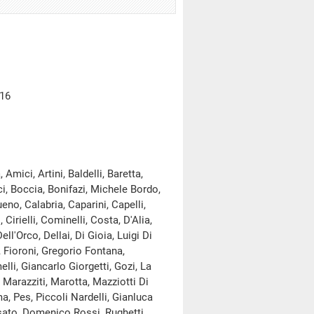
016
mici, Artini, Baldelli, Baretta,
ci, Boccia, Bonifazi, Michele Bordo,
ueno, Calabria, Caparini, Capelli,
irielli, Cominelli, Costa, D'Alia,
'Orco, Dellai, Di Gioia, Luigi Di
, Fioroni, Gregorio Fontana,
elli, Giancarlo Giorgetti, Gozi, La
, Marazziti, Marotta, Mazziotti Di
a, Pes, Piccoli Nardelli, Gianluca
Rosato, Domenico Rossi, Rughetti,