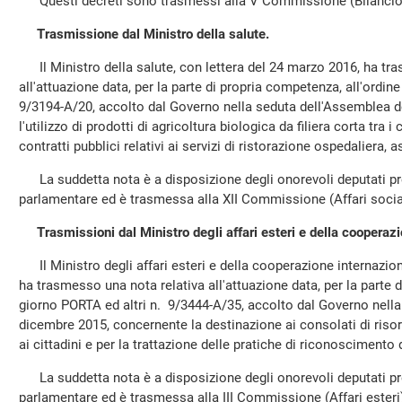
Questi decreti sono trasmessi alla V Commissione (Bilancio) 
Trasmissione dal Ministro della salute.
Il Ministro della salute, con lettera del 24 marzo 2016, ha tr
all'attuazione data, per la parte di propria competenza, all'ord
9/3194-A/20, accolto dal Governo nella seduta dell'Assemblea 
l'utilizzo di prodotti di agricoltura biologica da filiera corta tra i
contratti pubblici relativi ai servizi di ristorazione ospedaliera, 
La suddetta nota è a disposizione degli onorevoli deputati pres
parlamentare ed è trasmessa alla XII Commissione (Affari socia
Trasmissioni dal Ministro degli affari esteri e della cooperaz
Il Ministro degli affari esteri e della cooperazione internazion
ha trasmesso una nota relativa all'attuazione data, per la parte 
giorno PORTA ed altri n. 9/3444-A/35, accolto dal Governo nell
dicembre 2015, concernente la destinazione ai consolati di risors
ai cittadini e per la trattazione delle pratiche di riconoscimento 
La suddetta nota è a disposizione degli onorevoli deputati pres
parlamentare ed è trasmessa alla III Commissione (Affari ester