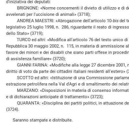
d'iniziativa dei deputati:
BRIGNONE: «Norme concernenti il divieto di utilizzo e di de
avvelenati per l'uccisione di animali» (3718);
ANDREA MAESTRI: «Abrogazione dell'articolo 10-
bis
del t
legislativo 25 luglio 1998, n. 286, riguardante il reato di ingresso
dello Stato» (3719);
TURCO ed altri: «Modifica all'articolo 76 del testo unico di c
Repubblica 30 maggio 2002, n. 115, in materia di ammissione al 
favore dei minori e dei disabili che siano parti offese in procedi
di assistenza familiare» (3720);
GIANNI FARINA: «Modifiche alla legge 27 dicembre 2001, n. 4
diritto di voto da parte dei cittadini italiani residenti all'estero» (
SCOTTO ed altri: «Istituzione di una Commissione parlamentar
estrazione petrolifera nella Val d'Agri e di smaltimento dei relativi
MARZANO: «Disposizioni in materia di consenso informato, di 
e di dichiarazioni anticipate di trattamento» (3723);
QUARANTA: «Disciplina dei partiti politici, in attuazione dell
(3724).
Saranno stampate e distribuite.