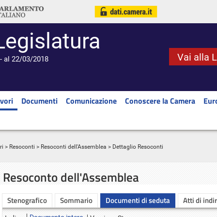
Legislatura
Vai alla 
- al 22/03/2018
vori
Documenti
Comunicazione
Conoscere la Camera
Eur
ri
>
Resoconti
>
Resoconti dell'Assemblea
> Dettaglio Resoconti
Resoconto dell'Assemblea
Stenografico
Sommario
Documenti di seduta
Atti di indi