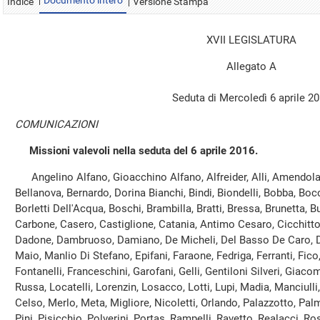
Documento intero
Indice
Versione Stampa
XVII LEGISLATURA
Allegato A
Seduta di Mercoledì 6 aprile 2
COMUNICAZIONI
Missioni valevoli nella seduta del 6 aprile 2016.
Angelino Alfano, Gioacchino Alfano, Alfreider, Alli, Amendola, A
Bellanova, Bernardo, Dorina Bianchi, Bindi, Biondelli, Bobba, Boc
Borletti Dell'Acqua, Boschi, Brambilla, Bratti, Bressa, Brunetta, B
Carbone, Casero, Castiglione, Catania, Antimo Cesaro, Cicchitto, C
Dadone, Dambruoso, Damiano, De Micheli, Del Basso De Caro, Dell
Maio, Manlio Di Stefano, Epifani, Faraone, Fedriga, Ferranti, Fico
Fontanelli, Franceschini, Garofani, Gelli, Gentiloni Silveri, Giacom
Russa, Locatelli, Lorenzin, Losacco, Lotti, Lupi, Madia, Manciulli
Celso, Merlo, Meta, Migliore, Nicoletti, Orlando, Palazzotto, Palm
Pini, Pisicchio, Polverini, Portas, Rampelli, Ravetto, Realacci, 