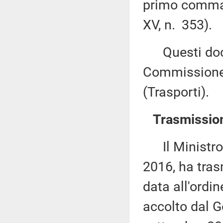
primo comma, 
XV, n. 353).
Questi docu
Commissione 
(Trasporti).
Trasmission
Il Ministro d
2016, ha tras
data all'ordi
accolto dal G