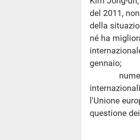
Kim Jong-un, 
del 2011, no
della situazio
né ha miglior
internazional
gennaio;
numerose o
internazional
l'Unione eur
questione dei