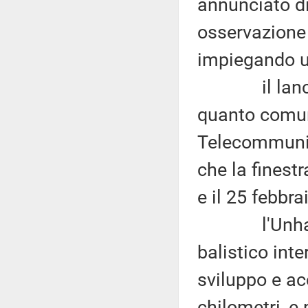
annunciato di 
osservazione
impiegando un
il lancio è
quanto comun
Telecommunic
che la finest
e il 25 febbra
l'Unha è un
balistico int
sviluppo e ac
chilometri, e