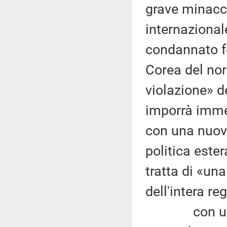
grave minacci
internazionale
condannato f
Corea del nor
violazione» d
imporrà immed
con una nuova
politica este
tratta di «un
dell'intera re
con una ris