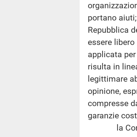
organizzazion
portano aiuti;
Repubblica d
essere libero
applicata per
risulta in lin
legittimare ab
opinione, es
compresse dal
garanzie cost
la Corea de