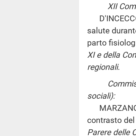
XII Comm
D'INCECCO ed
salute durant
parto fisiolo
XI e della Co
regionali
.
Commissi
sociali):
MARZANO: «Di
contrasto del
Parere delle C