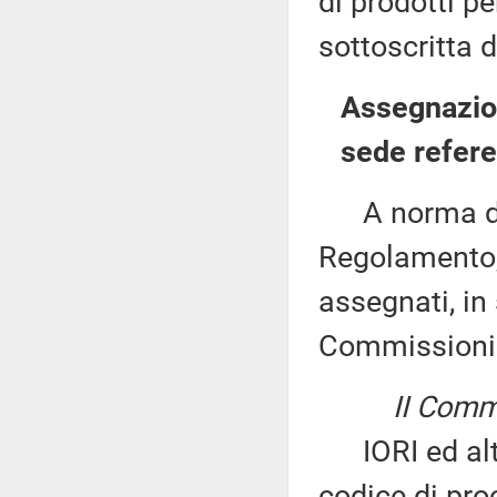
di prodotti p
sottoscritta 
Assegnazion
sede refere
A norma del 
Regolamento, 
assegnati, in 
Commissioni
II Commi
IORI ed altri
codice di proc