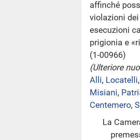
affinché poss
violazioni dei
esecuzioni ca
prigionia e «
(1-00966)
(Ulteriore nu
Alli
,
Locatelli
Misiani
,
Patr
Centemero
,
S
La Camera
premesso