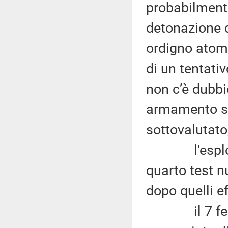
probabilmente
detonazione d
ordigno atomi
di un tentativ
non c’è dubbi
armamento st
sottovalutato
l'esplosione
quarto test n
dopo quelli e
il 7 febbra