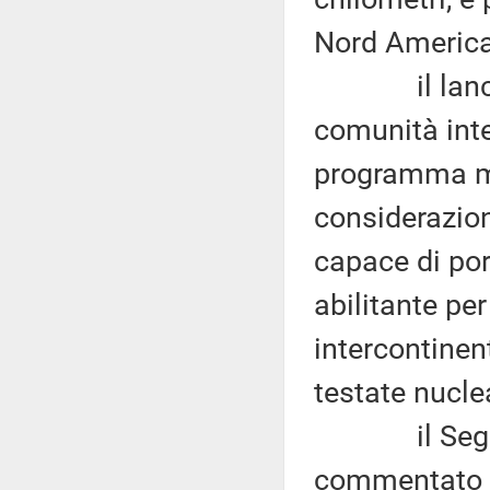
Nord America
il lancio d
comunità inte
programma mis
considerazion
capace di porr
abilitante per
intercontinen
testate nuclea
il Segretar
commentato il