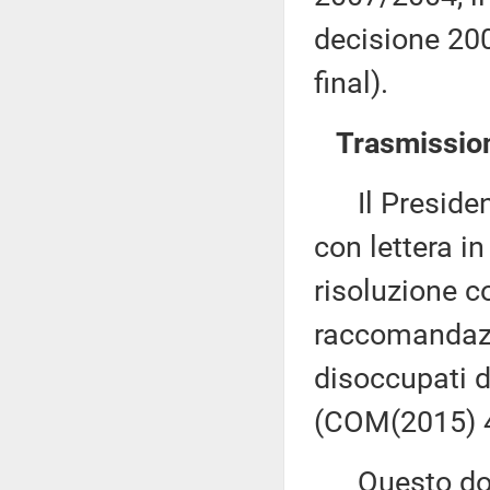
decisione 20
final).
Trasmission
Il Presidente
con lettera i
risoluzione c
raccomandazio
disoccupati d
(COM(2015) 4
Questo docu