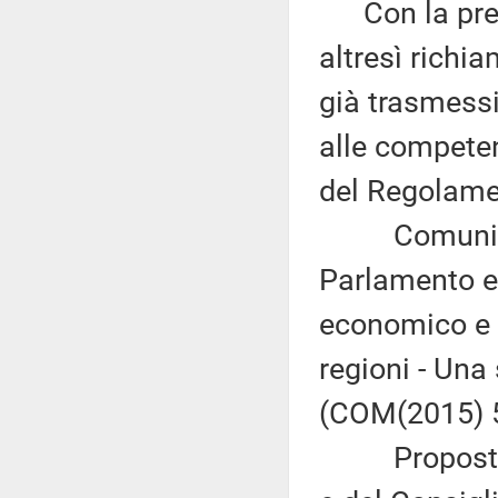
Con la prede
altresì richi
già trasmess
alle competen
del Regolame
Comunicazi
Parlamento eu
economico e 
regioni - Una 
(COM(2015) 5
Proposta di