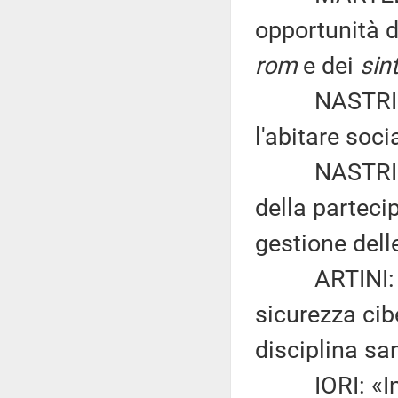
opportunità d
rom
e dei
sint
NASTRI: «Ist
l'abitare soci
NASTRI: «De
della partecip
gestione dell
ARTINI: «Ist
sicurezza cib
disciplina sa
IORI: «Intro