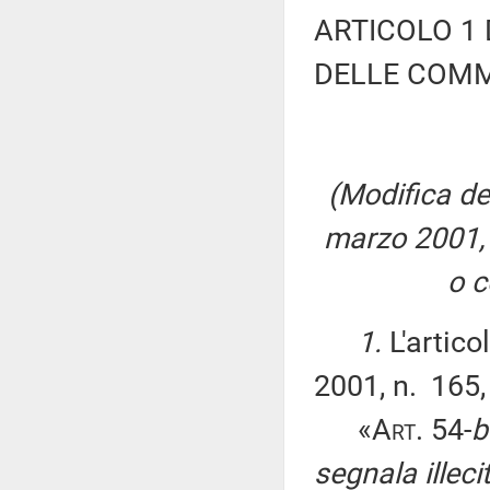
ARTICOLO 1
DELLE COMM
(Modifica del
marzo 2001, 
o c
1.
L'artico
2001, n. 165,
«
Art.
54-
b
segnala illecit