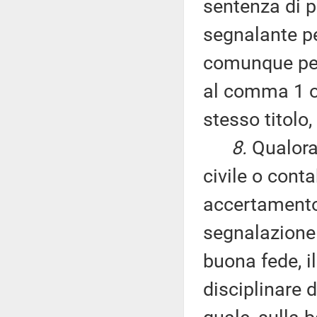
sentenza di p
segnalante pe
comunque per
al comma 1 ov
stesso titolo,
8.
Qualora
civile o contab
accertamento 
segnalazione 
buona fede, i
disciplinare 