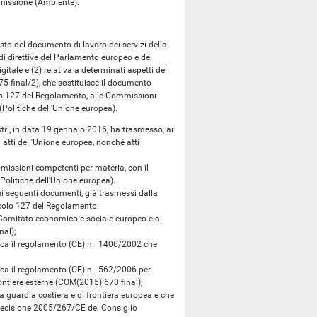
missione (Ambiente).
 del documento di lavoro dei servizi della
 direttive del Parlamento europeo e del
gitale e (2) relativa a determinati aspetti dei
275 final/2), che sostituisce il documento
olo 127 del Regolamento, alle Commissioni
 (Politiche dell'Unione europea).
tri, in data 19 gennaio 2016, ha trasmesso, ai
i atti dell'Unione europea, nonché atti
missioni competenti per materia, con il
Politiche dell'Unione europea).
i seguenti documenti, già trasmessi dalla
icolo 127 del Regolamento:
mitato economico e sociale europeo e al
nal);
a il regolamento (CE) n. 1406/2002 che
a il regolamento (CE) n. 562/2006 per
rontiere esterne (COM(2015) 670 final);
uardia costiera e di frontiera europea e che
decisione 2005/267/CE del Consiglio