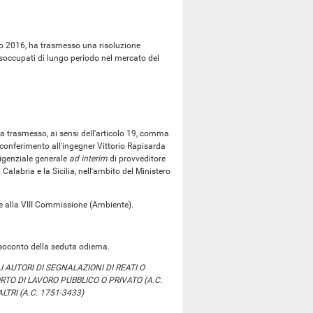
io 2016, ha trasmesso una risoluzione
soccupati di lungo periodo nel mercato del
a trasmesso, ai sensi dell'articolo 19, comma
 conferimento all'ingegner Vittorio Rapisarda
rigenziale generale
ad interim
di provveditore
Calabria e la Sicilia, nell'ambito del Ministero
 alla VIII Commissione (Ambiente).
soconto della seduta odierna.
 AUTORI DI SEGNALAZIONI DI REATI O
TO DI LAVORO PUBBLICO O PRIVATO (A.C.
TRI (A.C. 1751-3433)