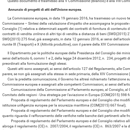
Questo documento è trasmesso alla V Commissione (Bilancio) e alla VIII Com
Annunzio di progetti di atti dell'Unione europea.
La Commissione europea, in data 19 gennaio 2016, ha trasmesso un nuovo testo
Commissione – Sintesi della valutazione d'impatto che accompagna le proposte di
Consiglio (1) relativa a determinati aspetti dei contratti di fornitura di contenuto di
contratti di vendita
online
e di altri tipi di vendita a distanza di beni (SWD(2015) 
SWD(2015) 275 final, già assegnato, in data 12 gennaio 2016, ai sensi dell'artic
riunite IX (Trasporti) e X (Attività produttive), con il parere della XIV Commissione
Il Dipartimento per le politiche europee della Presidenza del Consiglio dei minis
sensi dell'articolo 6, commi 1 e 2, della legge 24 dicembre 2012, n. 234, progetti d
preordinati alla formulazione degli stessi.
Questi atti sono assegnati, ai sensi dell'articolo 127 del Regolamento, alle Com
parere, se non già assegnati alla stessa in sede primaria, della XIV Commissione (
Con la predetta comunicazione, il Governo ha altresì richiamato l'attenzione su
Commissione europea e assegnati alle competenti Commissioni, ai sensi dell'art
Comunicazione della Commissione al Parlamento europeo, al Consiglio, al Co
Comitato delle regioni - Una strategia per l'aviazione in Europa (COM(2015) 598 fi
Proposta di regolamento del Parlamento europeo e del Consiglio che modific
istituisce un'Agenzia europea per la sicurezza marittima (COM(2015) 667 final);
Proposta di regolamento del Parlamento europeo e del Consiglio che modific
quanto riguarda il rafforzamento delle verifiche nelle banche dati pertinenti alle f
Proposta di regolamento del Parlamento europeo e del Consiglio relativo alla g
abroga il regolamento (CE) n. 2007/2004, il regolamento (CE) n. 863/2007 e la 