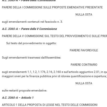
A.C. 3365-A – Parere della I Commissione
PARERE DELLA I COMMISSIONE SULLE PROPOSTE EMENDATIVE PRESENTATE
NULLA OSTA
sugli emendamenti contenuti nel fascicolo n. 3.
A.C. 3365-A – Parere della V Commissione
PARERE DELLA V COMMISSIONE SUL TESTO DEL PROVVEDIMENTO E SULLE PR
Sul testo del provvedimento in oggetto:
PARERE FAVOREVOLE
Sugli emendamenti trasmessi dall'Assemblea:
PARERE CONTRARIO
sugli emendamenti 1.1, 1.2, 1.176, 2.16, 2.160 e sull'articolo aggiuntivo 2.01, in q
maggiori oneri per la finanza pubblica privi di idonea quantificazione e copertura;
NULLA OSTA
sulle restanti proposte emendative.
A.C. 3365-A – Articolo 1
ARTICOLO 1 DELLA PROPOSTA DI LEGGE NEL TESTO DELLE COMMISSIONI