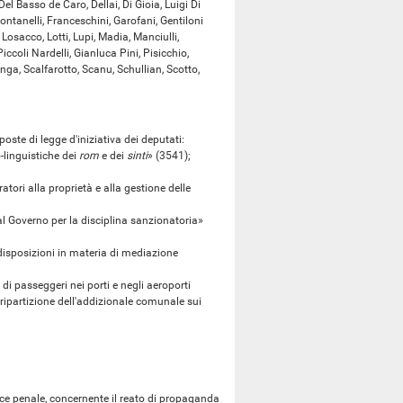
 Basso de Caro, Dellai, Di Gioia, Luigi Di
Fontanelli, Franceschini, Garofani, Gentiloni
, Losacco, Lotti, Lupi, Madia, Manciulli,
iccoli Nardelli, Gianluca Pini, Pisicchio,
nga, Scalfarotto, Scanu, Schullian, Scotto,
te di legge d'iniziativa dei deputati:
linguistiche dei
rom
e dei
sinti
» (3541);
ri alla proprietà e alla gestione delle
 Governo per la disciplina sanzionatoria»
 disposizioni in materia di mediazione
i passeggeri nei porti e negli aeroporti
 ripartizione dell'addizionale comunale sui
ce penale, concernente il reato di propaganda