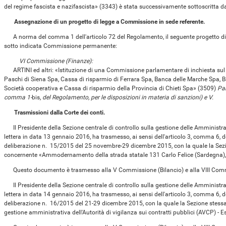
del regime fascista e nazifascista» (3343) è stata successivamente sottoscritta dai 
Assegnazione di un progetto di legge a Commissione in sede referente.
A norma del comma 1 dell'articolo 72 del Regolamento, il seguente progetto di le
sotto indicata Commissione permanente:
VI Commissione (Finanze):
ARTINI ed altri: «Istituzione di una Commissione parlamentare di inchiesta sul 
Paschi di Siena Spa, Cassa di risparmio di Ferrara Spa, Banca delle Marche Spa, Ba
Società cooperativa e Cassa di risparmio della Provincia di Chieti Spa» (3509)
Par
comma 1-
bis,
del Regolamento, per le disposizioni in materia di sanzioni) e V.
Trasmissioni dalla Corte dei conti.
Il Presidente della Sezione centrale di controllo sulla gestione delle Amministraz
lettera in data 13 gennaio 2016, ha trasmesso, ai sensi dell'articolo 3, comma 6, d
deliberazione n. 15/2015 del 25 novembre-29 dicembre 2015, con la quale la Sezi
concernente «Ammodernamento della strada statale 131 Carlo Felice (Sardegna), t
Questo documento è trasmesso alla V Commissione (Bilancio) e alla VIII Com
Il Presidente della Sezione centrale di controllo sulla gestione delle Amministraz
lettera in data 14 gennaio 2016, ha trasmesso, ai sensi dell'articolo 3, comma 6, d
deliberazione n. 16/2015 del 21-29 dicembre 2015, con la quale la Sezione stess
gestione amministrativa dell'Autorità di vigilanza sui contratti pubblici (AVCP) - 