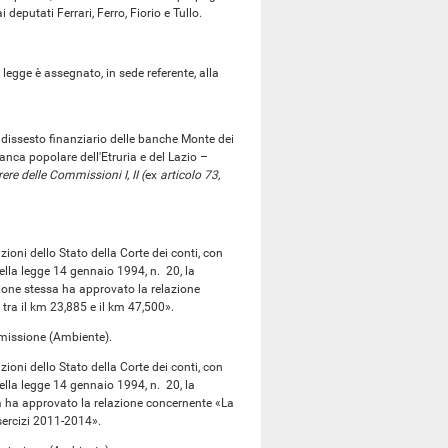
deputati Ferrari, Ferro, Fiorio e Tullo.
gge è assegnato, in sede referente, alla
dissesto finanziario delle banche Monte dei
nca popolare dell'Etruria e del Lazio –
ere delle Commissioni I, II (
ex
articolo 73,
ioni dello Stato della Corte dei conti, con
ella legge 14 gennaio 1994, n. 20, la
one stessa ha approvato la relazione
ra il km 23,885 e il km 47,500».
missione (Ambiente).
ioni dello Stato della Corte dei conti, con
ella legge 14 gennaio 1994, n. 20, la
a ha approvato la relazione concernente «La
Esercizi 2011-2014».