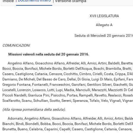
Documento intero
Indice
Versione Stampa
XVII LEGISLATURA
Allegato A
Seduta di Mercoledì 20 gennaio 201
COMUNICAZIONI
Missioni valevoli nella seduta del 20 gennaio 2016.
Angelino Alfano, Gioacchino Alfano, Alfreider, Alli, Amici, Artini, Baldelli, Baretta
Bocci, Boccia, Bonifazi, Michele Bordo, Borletti Dell'Acqua, Boschi, Brambilla, Bratti,
Casero, Castiglione, Catania, Censore, Cicchitto, Cimbro, Cirielli, Costa, Crippa, 
Damiano, De Micheli, Del Basso de Caro, Dellai, Di Gioia, Luigi Di Maio, Epifani, Fara
Gregorio Fontana, Fontanelli, Franceschini, Garofani, Gentiloni Silveri, Giachetti, Gi
Locatelli, Lorenzin, Losacco, Lotti, Lupi, Madia, Manciulli, Marazziti, Mazziotti Di Cel
Piccoli Nardelli, Gianluca Pini, Pisicchio, Portas, Rampelli, Ravetto, Realacci, Ros
Scalfarotto, Scanu, Schullian, Scotto, Sereni, Speranza, Tofalo, Velo, Vignali, Vignaro
(Alla ripresa pomeridiana della seduta).
Adornato, Angelino Alfano, Gioacchino Alfano, Alfreider, Alli, Amici, Artini, Baldel
Bianchi, Bindi, Biondelli, Bobba, Bocci, Boccia, Bonifazi, Michele Bordo, Borletti Dell'
Brunetta, Bueno, Calabria, Caparini, Capelli, Casero, Castiglione, Catania, Censore, C