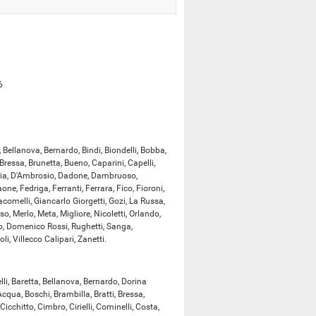
6
, Bellanova, Bernardo, Bindi, Biondelli, Bobba,
 Bressa, Brunetta, Bueno, Caparini, Capelli,
D'Alia, D'Ambrosio, Dadone, Dambruoso,
one, Fedriga, Ferranti, Ferrara, Fico, Fioroni,
acomelli, Giancarlo Giorgetti, Gozi, La Russa,
so, Merlo, Meta, Migliore, Nicoletti, Orlando,
ato, Domenico Rossi, Rughetti, Sanga,
li, Villecco Calipari, Zanetti.
li, Baretta, Bellanova, Bernardo, Dorina
Acqua, Boschi, Brambilla, Bratti, Bressa,
icchitto, Cimbro, Cirielli, Cominelli, Costa,