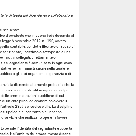
eria di tutela del dipendente o collaboratore
al seguente:
lico dipendente che in buona fede denuncia al
lla legge 6 novembre 2012, n. 190, ovvero
quella contabile, condotte illecite o di abuso di
e sanzionato, licenziato o sottoposto a una
 per motivi collegati, direttamente o
onti del segnalante è comunicata in ogni caso
tative nell'amministrazione nella quale le
bblica o gli altri organismi di garanzia o di
tanziata ritenendo altamente probabile che la
qualora il segnalante abbia agito con colpa
e delle amministrazioni pubbliche, di cui
nte di un ente pubblico economico ovvero il
'articolo 2359 del codice civile. La disciplina
asi tipologia di contratto o di incarico,
i o servizi e che realizzano opere in favore
to penale, l'identità del segnalante è coperta
 penale. Nell'ambito del procedimento dinanzi