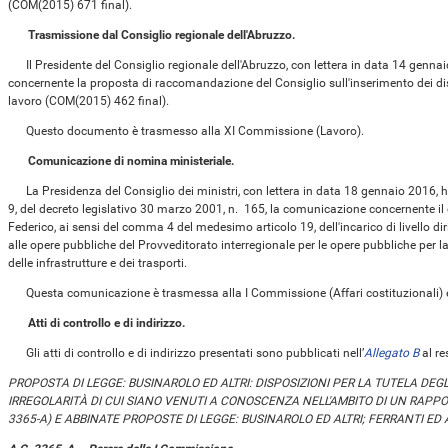
(COM(2015) 671 final).
Trasmissione dal Consiglio regionale dell'Abruzzo.
Il Presidente del Consiglio regionale dell'Abruzzo, con lettera in data 14 genna
concernente la proposta di raccomandazione del Consiglio sull'inserimento dei di
lavoro (COM(2015) 462 final).
Questo documento è trasmesso alla XI Commissione (Lavoro).
Comunicazione di nomina ministeriale.
La Presidenza del Consiglio dei ministri, con lettera in data 18 gennaio 2016, h
9, del decreto legislativo 30 marzo 2001, n. 165, la comunicazione concernente il
Federico, ai sensi del comma 4 del medesimo articolo 19, dell'incarico di livello di
alle opere pubbliche del Provveditorato interregionale per le opere pubbliche per la 
delle infrastrutture e dei trasporti.
Questa comunicazione è trasmessa alla I Commissione (Affari costituzionali) e
Atti di controllo e di indirizzo.
Gli atti di controllo e di indirizzo presentati sono pubblicati nell’
Allegato B
al re
PROPOSTA DI LEGGE: BUSINAROLO ED ALTRI: DISPOSIZIONI PER LA TUTELA DEGLI
IRREGOLARITÀ DI CUI SIANO VENUTI A CONOSCENZA NELL'AMBITO DI UN RAPPOR
3365-A) E ABBINATE PROPOSTE DI LEGGE: BUSINAROLO ED ALTRI; FERRANTI ED AL