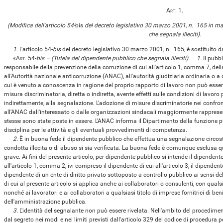
Art.
1.
(Modifica dell'articolo 54-
bis
del decreto legislativo 30 marzo 2001, n. 165 in mat
che segnala illeciti).
1.
L'articolo 54-
bis
del decreto legislativo 30 marzo 2001, n. 165, è sostituito d
«
Art.
54-
bis – (Tutela del dipendente pubblico che segnala illeciti).
–
1.
Il pubb
responsabile della prevenzione della corruzione di cui all'articolo 1, comma 7, de
all'Autorità nazionale anticorruzione (ANAC), all'autorità giudiziaria ordinaria o a 
cui è venuto a conoscenza in ragione del proprio rapporto di lavoro non può esser
misura discriminatoria, diretta o indiretta, avente effetti sulle condizioni di lavoro
indirettamente, alla segnalazione. L'adozione di misure discriminatorie nei confr
all'ANAC dall'interessato o dalle organizzazioni sindacali maggiormente rappresen
stesse sono state poste in essere. L'ANAC informa il Dipartimento della funzione pu
disciplina per le attività e gli eventuali provvedimenti di competenza.
2.
È in buona fede il dipendente pubblico che effettua una segnalazione circos
condotta illecita o di abuso si sia verificata. La buona fede è comunque esclusa 
grave. Ai fini del presente articolo, per dipendente pubblico si intende il dipendent
all'articolo 1, comma 2, ivi compreso il dipendente di cui all'articolo 3, il dipende
dipendente di un ente di diritto privato sottoposto a controllo pubblico ai sensi dell
di cui al presente articolo si applica anche ai collaboratori o consulenti, con qualsi
nonché ai lavoratori e ai collaboratori a qualsiasi titolo di imprese fornitrici di ben
dell'amministrazione pubblica.
3.
L'identità del segnalante non può essere rivelata. Nell'ambito del procedimen
dal segreto nei modi e nei limiti previsti dall'articolo 329 del codice di procedura