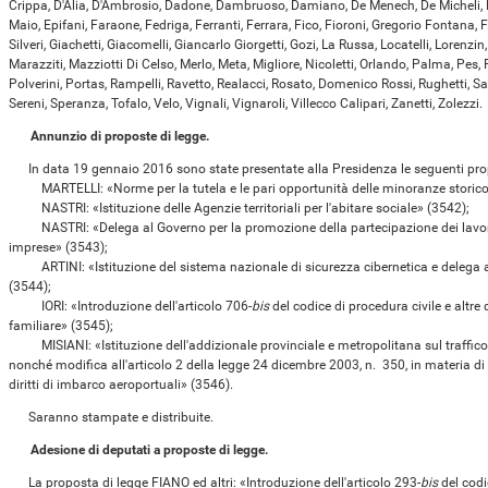
Crippa, D'Alia, D'Ambrosio, Dadone, Dambruoso, Damiano, De Menech, De Micheli, Del
Maio, Epifani, Faraone, Fedriga, Ferranti, Ferrara, Fico, Fioroni, Gregorio Fontana, 
Silveri, Giachetti, Giacomelli, Giancarlo Giorgetti, Gozi, La Russa, Locatelli, Lorenzin
Marazziti, Mazziotti Di Celso, Merlo, Meta, Migliore, Nicoletti, Orlando, Palma, Pes, P
Polverini, Portas, Rampelli, Ravetto, Realacci, Rosato, Domenico Rossi, Rughetti, Sa
Sereni, Speranza, Tofalo, Velo, Vignali, Vignaroli, Villecco Calipari, Zanetti, Zolezzi.
Annunzio di proposte di legge.
In data 19 gennaio 2016 sono state presentate alla Presidenza le seguenti propos
MARTELLI: «Norme per la tutela e le pari opportunità delle minoranze storico-
NASTRI: «Istituzione delle Agenzie territoriali per l'abitare sociale» (3542);
NASTRI: «Delega al Governo per la promozione della partecipazione dei lavorato
imprese» (3543);
ARTINI: «Istituzione del sistema nazionale di sicurezza cibernetica e delega al
(3544);
IORI: «Introduzione dell'articolo 706-
bis
del codice di procedura civile e altre
familiare» (3545);
MISIANI: «Istituzione dell'addizionale provinciale e metropolitana sul traffico d
nonché modifica all'articolo 2 della legge 24 dicembre 2003, n. 350, in materia di
diritti di imbarco aeroportuali» (3546).
Saranno stampate e distribuite.
Adesione di deputati a proposte di legge.
La proposta di legge FIANO ed altri: «Introduzione dell'articolo 293-
bis
del codi