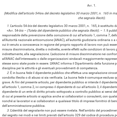
Art.
1.
(Modifica dell'articolo 54-
bis
del decreto legislativo 30 marzo 2001, n. 165 in mat
che segnala illeciti).
1.
L'articolo 54-
bis
del decreto legislativo 30 marzo 2001, n. 165, è sostituito d
«
Art.
54-
bis – (Tutela del dipendente pubblico che segnala illeciti).
–
1.
Il pubb
responsabile della prevenzione della corruzione di cui all'articolo 1, comma 7, de
all'Autorità nazionale anticorruzione (ANAC), all'autorità giudiziaria ordinaria o a 
cui è venuto a conoscenza in ragione del proprio rapporto di lavoro non può esser
misura discriminatoria, diretta o indiretta, avente effetti sulle condizioni di lavoro
indirettamente, alla segnalazione. L'adozione di misure discriminatorie nei confr
all'ANAC dall'interessato o dalle organizzazioni sindacali maggiormente rappresen
stesse sono state poste in essere. L'ANAC informa il Dipartimento della funzione pu
disciplina per le attività e gli eventuali provvedimenti di competenza.
2.
È in buona fede il dipendente pubblico che effettua una segnalazione circos
condotta illecita o di abuso si sia verificata. La buona fede è comunque esclusa 
grave. Ai fini del presente articolo, per dipendente pubblico si intende il dipendent
all'articolo 1, comma 2, ivi compreso il dipendente di cui all'articolo 3, il dipende
dipendente di un ente di diritto privato sottoposto a controllo pubblico ai sensi dell
di cui al presente articolo si applica anche ai collaboratori o consulenti, con qualsi
nonché ai lavoratori e ai collaboratori a qualsiasi titolo di imprese fornitrici di ben
dell'amministrazione pubblica.
3.
L'identità del segnalante non può essere rivelata. Nell'ambito del procedimen
dal segreto nei modi e nei limiti previsti dall'articolo 329 del codice di procedura