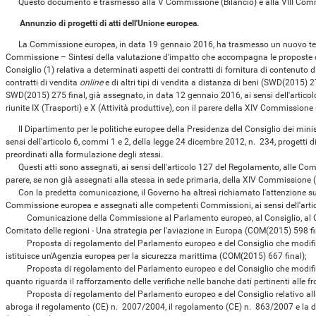
Questo documento è trasmesso alla V Commissione (Bilancio) e alla VIII Com
Annunzio di progetti di atti dell'Unione europea.
La Commissione europea, in data 19 gennaio 2016, ha trasmesso un nuovo testo
Commissione – Sintesi della valutazione d'impatto che accompagna le proposte di
Consiglio (1) relativa a determinati aspetti dei contratti di fornitura di contenuto di
contratti di vendita
online
e di altri tipi di vendita a distanza di beni (SWD(2015) 
SWD(2015) 275 final, già assegnato, in data 12 gennaio 2016, ai sensi dell'artic
riunite IX (Trasporti) e X (Attività produttive), con il parere della XIV Commissione
Il Dipartimento per le politiche europee della Presidenza del Consiglio dei minis
sensi dell'articolo 6, commi 1 e 2, della legge 24 dicembre 2012, n. 234, progetti d
preordinati alla formulazione degli stessi.
Questi atti sono assegnati, ai sensi dell'articolo 127 del Regolamento, alle Com
parere, se non già assegnati alla stessa in sede primaria, della XIV Commissione (
Con la predetta comunicazione, il Governo ha altresì richiamato l'attenzione su
Commissione europea e assegnati alle competenti Commissioni, ai sensi dell'art
Comunicazione della Commissione al Parlamento europeo, al Consiglio, al Co
Comitato delle regioni - Una strategia per l'aviazione in Europa (COM(2015) 598 fi
Proposta di regolamento del Parlamento europeo e del Consiglio che modific
istituisce un'Agenzia europea per la sicurezza marittima (COM(2015) 667 final);
Proposta di regolamento del Parlamento europeo e del Consiglio che modific
quanto riguarda il rafforzamento delle verifiche nelle banche dati pertinenti alle f
Proposta di regolamento del Parlamento europeo e del Consiglio relativo alla g
abroga il regolamento (CE) n. 2007/2004, il regolamento (CE) n. 863/2007 e la 