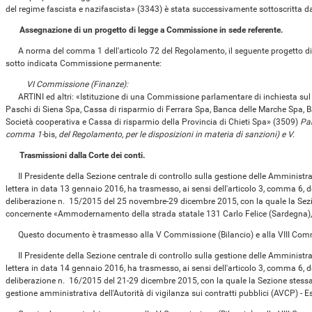
del regime fascista e nazifascista» (3343) è stata successivamente sottoscritta dai 
Assegnazione di un progetto di legge a Commissione in sede referente.
A norma del comma 1 dell'articolo 72 del Regolamento, il seguente progetto di le
sotto indicata Commissione permanente:
VI Commissione (Finanze):
ARTINI ed altri: «Istituzione di una Commissione parlamentare di inchiesta sul 
Paschi di Siena Spa, Cassa di risparmio di Ferrara Spa, Banca delle Marche Spa, Ba
Società cooperativa e Cassa di risparmio della Provincia di Chieti Spa» (3509)
Par
comma 1-
bis,
del Regolamento, per le disposizioni in materia di sanzioni) e V.
Trasmissioni dalla Corte dei conti.
Il Presidente della Sezione centrale di controllo sulla gestione delle Amministraz
lettera in data 13 gennaio 2016, ha trasmesso, ai sensi dell'articolo 3, comma 6, d
deliberazione n. 15/2015 del 25 novembre-29 dicembre 2015, con la quale la Sezi
concernente «Ammodernamento della strada statale 131 Carlo Felice (Sardegna), t
Questo documento è trasmesso alla V Commissione (Bilancio) e alla VIII Com
Il Presidente della Sezione centrale di controllo sulla gestione delle Amministraz
lettera in data 14 gennaio 2016, ha trasmesso, ai sensi dell'articolo 3, comma 6, d
deliberazione n. 16/2015 del 21-29 dicembre 2015, con la quale la Sezione stess
gestione amministrativa dell'Autorità di vigilanza sui contratti pubblici (AVCP) - 