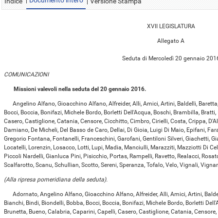
Documento intero
Indice
Versione Stampa
XVII LEGISLATURA
Allegato A
Seduta di Mercoledì 20 gennaio 201
COMUNICAZIONI
Missioni valevoli nella seduta del 20 gennaio 2016.
Angelino Alfano, Gioacchino Alfano, Alfreider, Alli, Amici, Artini, Baldelli, Baretta
Bocci, Boccia, Bonifazi, Michele Bordo, Borletti Dell'Acqua, Boschi, Brambilla, Bratti,
Casero, Castiglione, Catania, Censore, Cicchitto, Cimbro, Cirielli, Costa, Crippa, 
Damiano, De Micheli, Del Basso de Caro, Dellai, Di Gioia, Luigi Di Maio, Epifani, Fara
Gregorio Fontana, Fontanelli, Franceschini, Garofani, Gentiloni Silveri, Giachetti, Gi
Locatelli, Lorenzin, Losacco, Lotti, Lupi, Madia, Manciulli, Marazziti, Mazziotti Di Cel
Piccoli Nardelli, Gianluca Pini, Pisicchio, Portas, Rampelli, Ravetto, Realacci, Ros
Scalfarotto, Scanu, Schullian, Scotto, Sereni, Speranza, Tofalo, Velo, Vignali, Vignaro
(Alla ripresa pomeridiana della seduta).
Adornato, Angelino Alfano, Gioacchino Alfano, Alfreider, Alli, Amici, Artini, Baldel
Bianchi, Bindi, Biondelli, Bobba, Bocci, Boccia, Bonifazi, Michele Bordo, Borletti Dell'
Brunetta, Bueno, Calabria, Caparini, Capelli, Casero, Castiglione, Catania, Censore, C