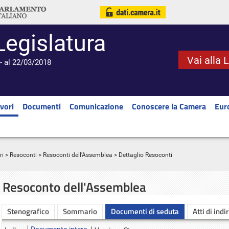
Legislatura
Vai alla 
- al 22/03/2018
vori
Documenti
Comunicazione
Conoscere la Camera
Eur
ri
>
Resoconti
>
Resoconti dell'Assemblea
> Dettaglio Resoconti
Resoconto dell'Assemblea
Stenografico
Sommario
Documenti di seduta
Atti di indi