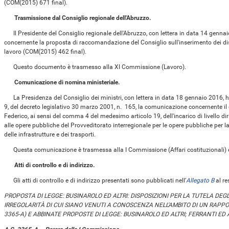
(COM(2015) 671 final).
Trasmissione dal Consiglio regionale dell'Abruzzo.
Il Presidente del Consiglio regionale dell'Abruzzo, con lettera in data 14 genna
concernente la proposta di raccomandazione del Consiglio sull'inserimento dei di
lavoro (COM(2015) 462 final).
Questo documento è trasmesso alla XI Commissione (Lavoro).
Comunicazione di nomina ministeriale.
La Presidenza del Consiglio dei ministri, con lettera in data 18 gennaio 2016, h
9, del decreto legislativo 30 marzo 2001, n. 165, la comunicazione concernente il
Federico, ai sensi del comma 4 del medesimo articolo 19, dell'incarico di livello di
alle opere pubbliche del Provveditorato interregionale per le opere pubbliche per la 
delle infrastrutture e dei trasporti.
Questa comunicazione è trasmessa alla I Commissione (Affari costituzionali) e
Atti di controllo e di indirizzo.
Gli atti di controllo e di indirizzo presentati sono pubblicati nell’
Allegato B
al re
PROPOSTA DI LEGGE: BUSINAROLO ED ALTRI: DISPOSIZIONI PER LA TUTELA DEGLI
IRREGOLARITÀ DI CUI SIANO VENUTI A CONOSCENZA NELL'AMBITO DI UN RAPPOR
3365-A) E ABBINATE PROPOSTE DI LEGGE: BUSINAROLO ED ALTRI; FERRANTI ED AL