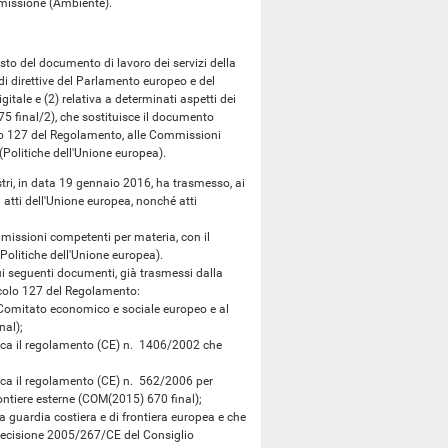
missione (Ambiente).
 del documento di lavoro dei servizi della
 direttive del Parlamento europeo e del
gitale e (2) relativa a determinati aspetti dei
275 final/2), che sostituisce il documento
olo 127 del Regolamento, alle Commissioni
 (Politiche dell'Unione europea).
tri, in data 19 gennaio 2016, ha trasmesso, ai
i atti dell'Unione europea, nonché atti
missioni competenti per materia, con il
Politiche dell'Unione europea).
i seguenti documenti, già trasmessi dalla
icolo 127 del Regolamento:
mitato economico e sociale europeo e al
nal);
a il regolamento (CE) n. 1406/2002 che
a il regolamento (CE) n. 562/2006 per
rontiere esterne (COM(2015) 670 final);
uardia costiera e di frontiera europea e che
decisione 2005/267/CE del Consiglio