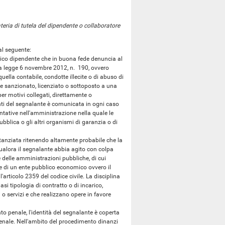
eria di tutela del dipendente o collaboratore
al seguente:
lico dipendente che in buona fede denuncia al
lla legge 6 novembre 2012, n. 190, ovvero
quella contabile, condotte illecite o di abuso di
e sanzionato, licenziato o sottoposto a una
 per motivi collegati, direttamente o
onti del segnalante è comunicata in ogni caso
tative nell'amministrazione nella quale le
bblica o gli altri organismi di garanzia o di
tanziata ritenendo altamente probabile che la
qualora il segnalante abbia agito con colpa
e delle amministrazioni pubbliche, di cui
nte di un ente pubblico economico ovvero il
'articolo 2359 del codice civile. La disciplina
asi tipologia di contratto o di incarico,
i o servizi e che realizzano opere in favore
to penale, l'identità del segnalante è coperta
 penale. Nell'ambito del procedimento dinanzi