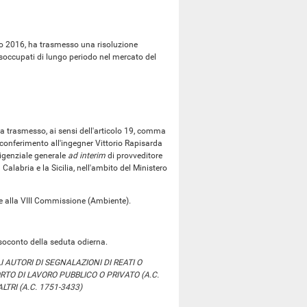
io 2016, ha trasmesso una risoluzione
soccupati di lungo periodo nel mercato del
a trasmesso, ai sensi dell'articolo 19, comma
 conferimento all'ingegner Vittorio Rapisarda
rigenziale generale
ad interim
di provveditore
Calabria e la Sicilia, nell'ambito del Ministero
 alla VIII Commissione (Ambiente).
soconto della seduta odierna.
 AUTORI DI SEGNALAZIONI DI REATI O
TO DI LAVORO PUBBLICO O PRIVATO (A.C.
TRI (A.C. 1751-3433)