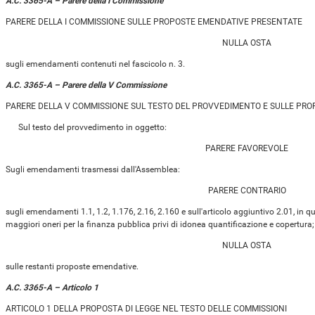
A.C. 3365-A – Parere della I Commissione
PARERE DELLA I COMMISSIONE SULLE PROPOSTE EMENDATIVE PRESENTATE
NULLA OSTA
sugli emendamenti contenuti nel fascicolo n. 3.
A.C. 3365-A – Parere della V Commissione
PARERE DELLA V COMMISSIONE SUL TESTO DEL PROVVEDIMENTO E SULLE PR
Sul testo del provvedimento in oggetto:
PARERE FAVOREVOLE
Sugli emendamenti trasmessi dall'Assemblea:
PARERE CONTRARIO
sugli emendamenti 1.1, 1.2, 1.176, 2.16, 2.160 e sull'articolo aggiuntivo 2.01, in q
maggiori oneri per la finanza pubblica privi di idonea quantificazione e copertura;
NULLA OSTA
sulle restanti proposte emendative.
A.C. 3365-A – Articolo 1
ARTICOLO 1 DELLA PROPOSTA DI LEGGE NEL TESTO DELLE COMMISSIONI