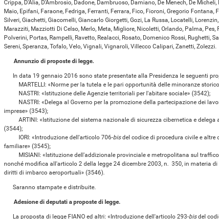
Crippa, D'Alia, D'Ambrosio, Dadone, Dambruoso, Damiano, De Menech, De Micheli, Del
Maio, Epifani, Faraone, Fedriga, Ferranti, Ferrara, Fico, Fioroni, Gregorio Fontana, 
Silveri, Giachetti, Giacomelli, Giancarlo Giorgetti, Gozi, La Russa, Locatelli, Lorenzin
Marazziti, Mazziotti Di Celso, Merlo, Meta, Migliore, Nicoletti, Orlando, Palma, Pes, P
Polverini, Portas, Rampelli, Ravetto, Realacci, Rosato, Domenico Rossi, Rughetti, Sa
Sereni, Speranza, Tofalo, Velo, Vignali, Vignaroli, Villecco Calipari, Zanetti, Zolezzi.
Annunzio di proposte di legge.
In data 19 gennaio 2016 sono state presentate alla Presidenza le seguenti propos
MARTELLI: «Norme per la tutela e le pari opportunità delle minoranze storico-
NASTRI: «Istituzione delle Agenzie territoriali per l'abitare sociale» (3542);
NASTRI: «Delega al Governo per la promozione della partecipazione dei lavorato
imprese» (3543);
ARTINI: «Istituzione del sistema nazionale di sicurezza cibernetica e delega al
(3544);
IORI: «Introduzione dell'articolo 706-
bis
del codice di procedura civile e altre
familiare» (3545);
MISIANI: «Istituzione dell'addizionale provinciale e metropolitana sul traffico d
nonché modifica all'articolo 2 della legge 24 dicembre 2003, n. 350, in materia di
diritti di imbarco aeroportuali» (3546).
Saranno stampate e distribuite.
Adesione di deputati a proposte di legge.
La proposta di legge FIANO ed altri: «Introduzione dell'articolo 293-
bis
del codi