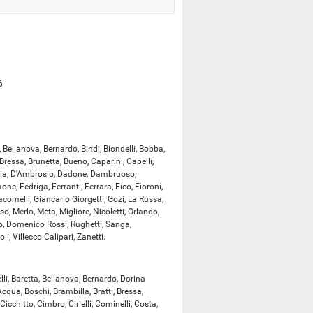
6
, Bellanova, Bernardo, Bindi, Biondelli, Bobba,
 Bressa, Brunetta, Bueno, Caparini, Capelli,
D'Alia, D'Ambrosio, Dadone, Dambruoso,
one, Fedriga, Ferranti, Ferrara, Fico, Fioroni,
acomelli, Giancarlo Giorgetti, Gozi, La Russa,
so, Merlo, Meta, Migliore, Nicoletti, Orlando,
ato, Domenico Rossi, Rughetti, Sanga,
li, Villecco Calipari, Zanetti.
li, Baretta, Bellanova, Bernardo, Dorina
Acqua, Boschi, Brambilla, Bratti, Bressa,
icchitto, Cimbro, Cirielli, Cominelli, Costa,