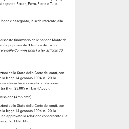
deputati Ferrari, Ferro, Fiorio e Tullo.
gge è assegnato, in sede referente, alla
dissesto finanziario delle banche Monte dei
nca popolare dell'Etruria e del Lazio –
ere delle Commissioni I, II (
ex
articolo 73,
ioni dello Stato della Corte dei conti, con
ella legge 14 gennaio 1994, n. 20, la
one stessa ha approvato la relazione
ra il km 23,885 e il km 47,500».
missione (Ambiente).
ioni dello Stato della Corte dei conti, con
ella legge 14 gennaio 1994, n. 20, la
a ha approvato la relazione concernente «La
Esercizi 2011-2014».