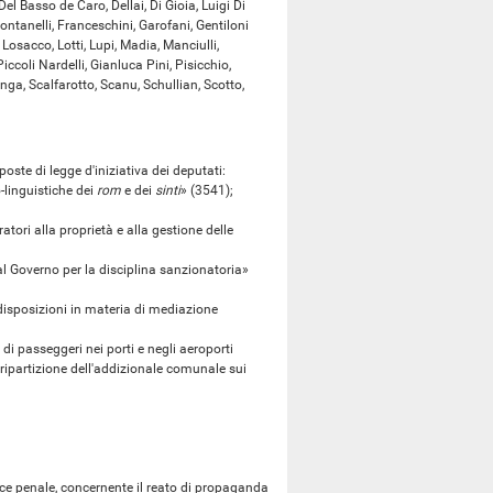
 Basso de Caro, Dellai, Di Gioia, Luigi Di
Fontanelli, Franceschini, Garofani, Gentiloni
, Losacco, Lotti, Lupi, Madia, Manciulli,
iccoli Nardelli, Gianluca Pini, Pisicchio,
nga, Scalfarotto, Scanu, Schullian, Scotto,
te di legge d'iniziativa dei deputati:
linguistiche dei
rom
e dei
sinti
» (3541);
ri alla proprietà e alla gestione delle
 Governo per la disciplina sanzionatoria»
 disposizioni in materia di mediazione
i passeggeri nei porti e negli aeroporti
 ripartizione dell'addizionale comunale sui
ce penale, concernente il reato di propaganda