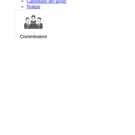
Calendario dei lavori
Notizie
Calendario settimanale
Resoconti
Audizioni
Notizie sui lavori
Assemblea
Commissioni
Eventi
Conferenze stampa
Interrogazioni,
interpellanze, etc.
Votazioni
Emendamenti
Ultimi Dossier