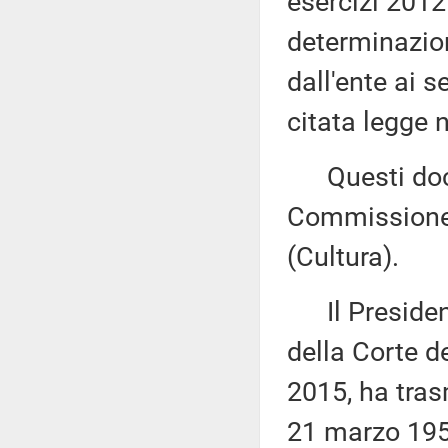
esercizi 2012 
determinazion
dall'ente ai s
citata legge 
Questi docu
Commissione 
(Cultura).
Il Presidente
della Corte d
2015, ha tras
21 marzo 1958