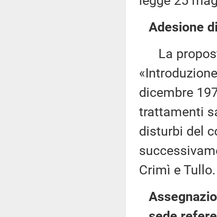
legge 25 magg
Adesione di
La proposta
«Introduzione 
dicembre 1978
trattamenti sa
disturbi del
successivamen
Crimì e Tullo.
Assegnazion
sede refere