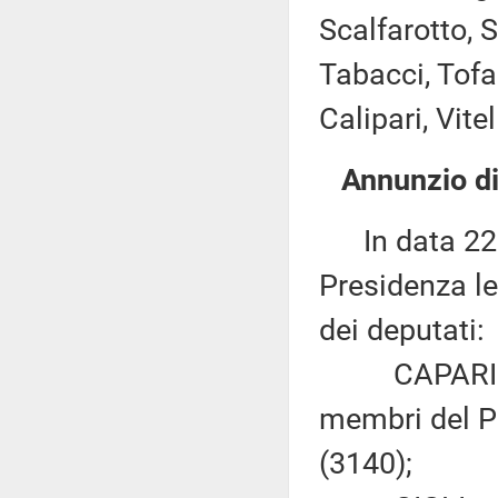
Scalfarotto, S
Tabacci, Tofal
Calipari, Vitel
Annunzio di
In data 22 m
Presidenza le
dei deputati:
CAPARINI: «D
membri del Pa
(3140);