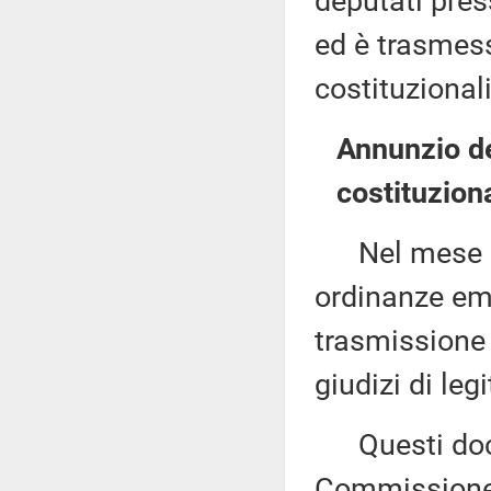
deputati pres
ed è trasmess
costituzional
Annunzio de
costituzion
Nel mese di
ordinanze eme
trasmissione a
giudizi di leg
Questi docu
Commissione