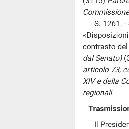
(3115)
Parere 
Commissione p
S. 1261. - S
«Disposizioni 
contrasto de
dal Senato)
(
articolo 73, 
XIV e della C
regionali.
Trasmission
Il Presidente