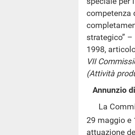
speciale per 
competenza d
completamento
strategico” – 
1998, articol
VII Commissi
(Attività produ
Annunzio di 
La Commissio
29 maggio e 
attuazione de