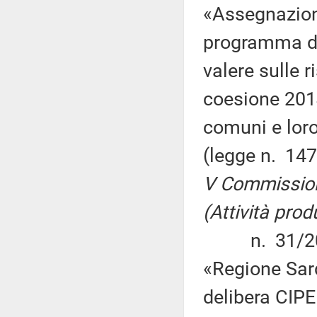
«Assegnazione
programma di
valere sulle r
coesione 201
comuni e loro
(legge n. 14
V Commission
(Attività produ
n. 31/2015 
«Regione Sard
delibera CIPE