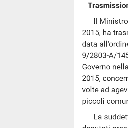
Trasmission
Il Ministro d
2015, ha tras
data all'ordi
9/2803-A/145
Governo nella
2015, concern
volte ad agev
piccoli comun
La suddetta 