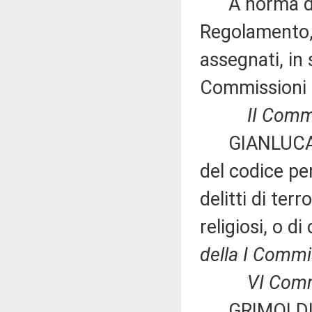
A norma del 
Regolamento, 
assegnati, in 
Commissioni 
II Commi
GIANLUCA PIN
del codice pen
delitti di ter
religiosi, o d
della I Commi
VI Comm
GRIMOLDI ed a