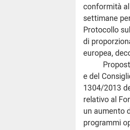
conformità al 
settimane per 
Protocollo sul
di proporziona
europea, deco
Proposta di
e del Consigl
1304/2013 de
relativo al F
un aumento de
programmi oper