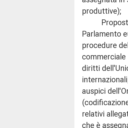
produttive);
Proposta mo
Parlamento eu
procedure dell
commerciale c
diritti dell'U
internazionali,
auspici dell'
(codificazion
relativi alleg
che è assegna