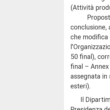
(Attività prod
Proposta di 
conclusione, 
che modifica 
l'Organizzaz
50 final), cor
final – Annex
assegnata in 
esteri).
Il Dipartimen
Presidenza del