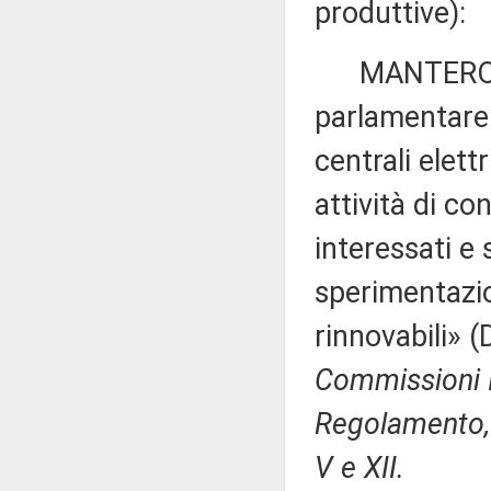
produttive):
MANTERO ed a
parlamentare 
centrali elett
attività di co
interessati e 
sperimentazio
rinnovabili» (
Commissioni I,
Regolamento, p
V e XII.