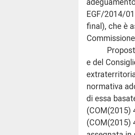
adeguamento 
EGF/2014/016
final), che è 
Commissione 
Proposta di
e del Consigli
extraterritori
normativa ado
di essa basate
(COM(2015) 48 
(COM(2015) 48
assegnata in 