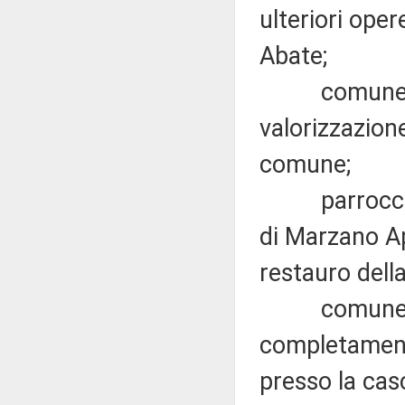
ulteriori oper
Abate;
comune di Or
valorizzazion
comune;
parrocchia 
di Marzano Ap
restauro della
comune di Ca
completamento
presso la cas