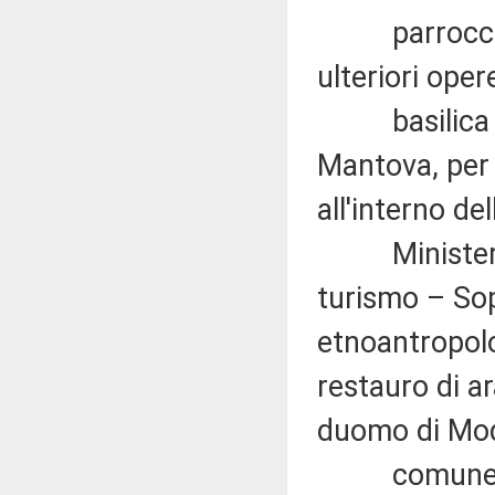
parrocchia d
ulteriori ope
basilica con
Mantova, per 
all'interno de
Ministero dei
turismo – Sopr
etnoantropolo
restauro di ar
duomo di Mo
comune di Sa