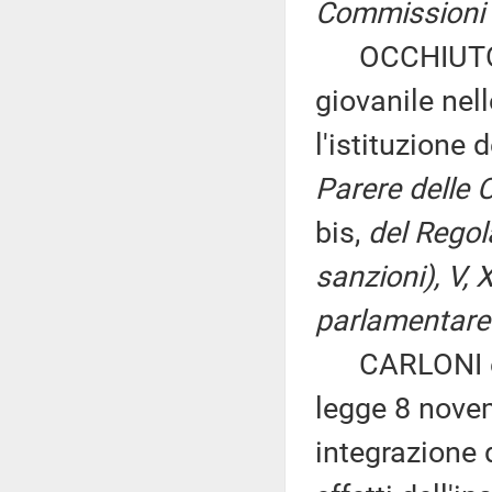
Commissioni I,
OCCHIUTO: «I
giovanile nel
l'istituzione
Parere delle C
bis,
del Regol
sanzioni), V, 
parlamentare 
CARLONI ed al
legge 8 novem
integrazione 