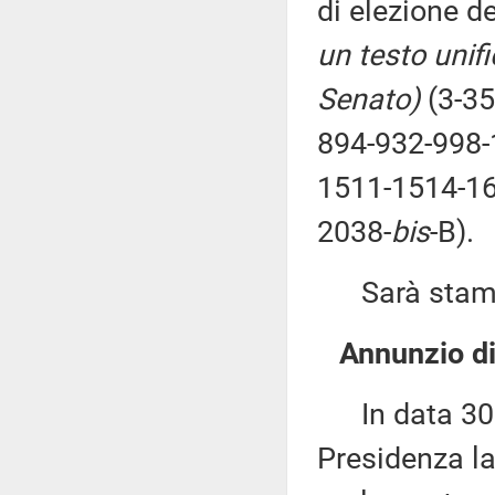
di elezione d
un testo unif
Senato)
(3-3
894-932-998-
1511-1514-16
2038-
bis
-B).
Sarà stampat
Annunzio di
In data 30 g
Presidenza la