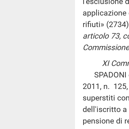
l'esclusione d
applicazione 
rifiuti» (2734
articolo 73, 
Commissione p
XI Comm
SPADONI ed a
2011, n. 125,
superstiti co
dell'iscritto 
pensione di r