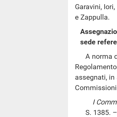
Garavini, Iori,
e Zappulla.
Assegnazion
sede refere
A norma del 
Regolamento, 
assegnati, in 
Commissioni
I Commis
S. 1385. – 