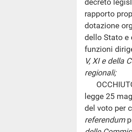
decreto legis
rapporto propo
dotazione or
dello Stato e 
funzioni diri
V, XI e della
regionali;
OCCHIUTO: «I
legge 25 magg
del voto per 
referendum
p
delle Commissi