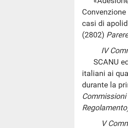
«Adesione de
Convenzione d
casi di apoli
(2802)
Parere
IV Comm
SCANU ed alt
italiani ai qu
durante la p
Commissioni I,
Regolamento),
V Commi