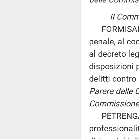
II Commi
FORMISANO: «
penale, al co
al decreto le
disposizioni p
delitti contr
Parere delle Co
Commissione p
PETRENGA ed 
professionalit