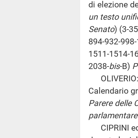
di elezione d
un testo unif
Senato
) (3-3
894-932-998-
1511-1514-16
2038-
bis
-B)
P
OLIVERIO: «I
Calendario gr
Parere delle 
parlamentare 
CIPRINI ed al