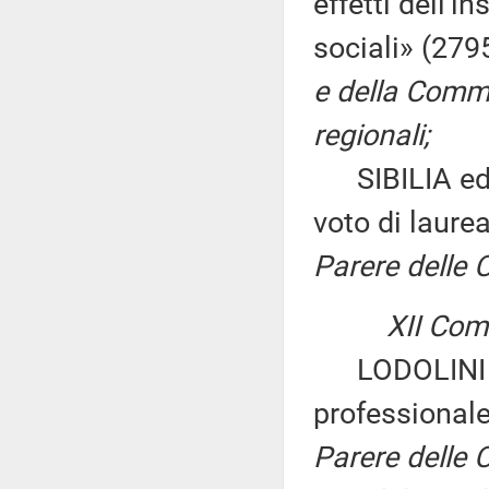
effetti dell'i
sociali» (279
e della Commi
regionali;
SIBILIA ed alt
voto di laure
Parere delle 
XII Comm
LODOLINI ed a
professionale
Parere delle C