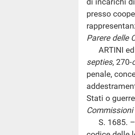
di incarichi 
presso coopera
rappresentanz
Parere delle C
ARTINI ed alt
septies
, 270-
penale, concer
addestramento
Stati o guerre
Commissioni I, 
S. 1685. – S
codice delle 