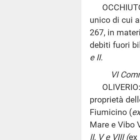
OCCHIUTO: «M
unico di cui 
267, in mater
debiti fuori 
e II.
VI Comm
OLIVERIO: «A
proprietà del
Fiumicino (
e
Mare e Vibo 
II, V e VIII (
ex