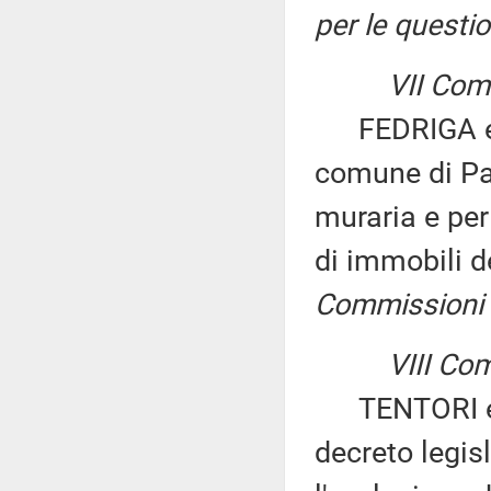
per le questio
VII Com
FEDRIGA ed a
comune di Pal
muraria e per
di immobili 
Commissioni I, 
VIII Co
TENTORI ed a
decreto legis