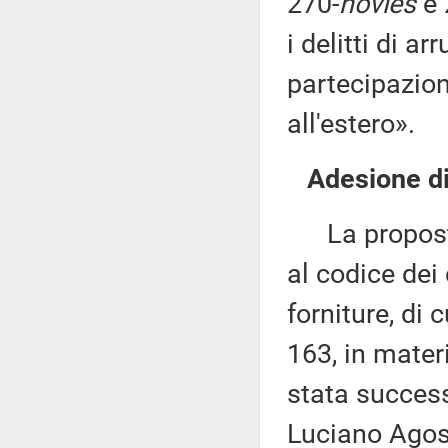
270-
novies
e 
i delitti di 
partecipazione
all'estero».
Adesione di
La proposta 
al codice dei c
forniture, di 
163, in materi
stata success
Luciano Agost