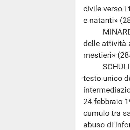
civile verso i
e natanti» (2
MINARDO: «D
delle attività
mestieri» (28
SCHULLIAN: 
testo unico d
intermediazion
24 febbraio 1
cumulo tra sa
abuso di info