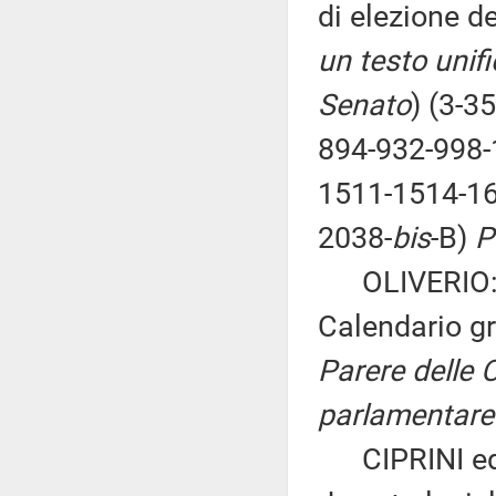
di elezione d
un testo unif
Senato
) (3-3
894-932-998-
1511-1514-16
2038-
bis
-B)
P
OLIVERIO: «I
Calendario gr
Parere delle 
parlamentare 
CIPRINI ed al