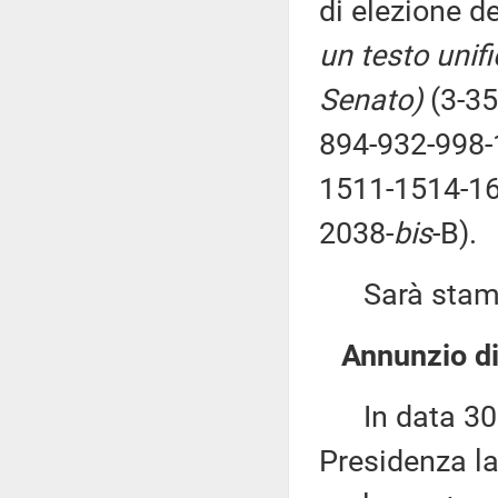
di elezione d
un testo unif
Senato)
(3-3
894-932-998-
1511-1514-16
2038-
bis
-B).
Sarà stampat
Annunzio di
In data 30 g
Presidenza la