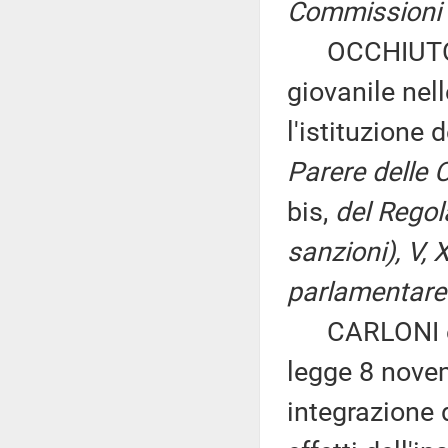
Commissioni I,
OCCHIUTO: «I
giovanile nel
l'istituzione
Parere delle C
bis,
del Regol
sanzioni), V, 
parlamentare 
CARLONI ed al
legge 8 novem
integrazione 