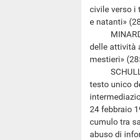
civile verso i
e natanti» (2
MINARDO: «D
delle attività
mestieri» (28
SCHULLIAN: 
testo unico d
intermediazion
24 febbraio 1
cumulo tra sa
abuso di info