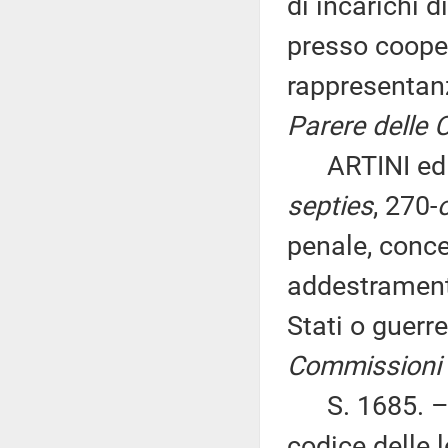
di incarichi 
presso coopera
rappresentanz
Parere delle C
ARTINI ed alt
septies
, 270-
penale, concer
addestramento
Stati o guerre
Commissioni I, 
S. 1685. – S
codice delle 