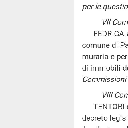
per le questio
VII Com
FEDRIGA ed a
comune di Pal
muraria e per
di immobili 
Commissioni I, 
VIII Co
TENTORI ed a
decreto legis