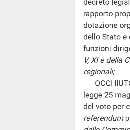
decreto legis
rapporto propo
dotazione or
dello Stato e 
funzioni diri
V, XI e della
regionali;
OCCHIUTO: «I
legge 25 magg
del voto per 
referendum
p
delle Commissi