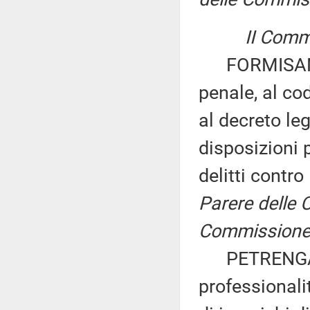
II Commi
FORMISANO: «
penale, al co
al decreto le
disposizioni p
delitti contr
Parere delle Co
Commissione p
PETRENGA ed 
professionalit