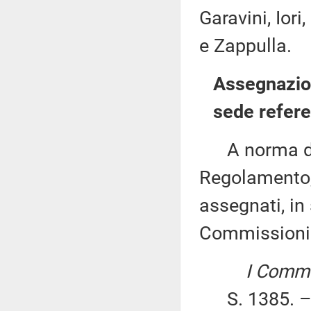
Garavini, Iori,
e Zappulla.
Assegnazion
sede refere
A norma del 
Regolamento, 
assegnati, in 
Commissioni
I Commis
S. 1385. – 