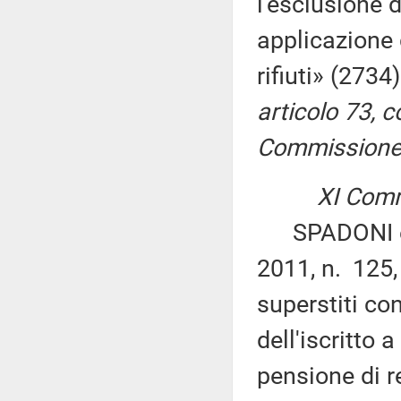
l'esclusione d
applicazione 
rifiuti» (2734
articolo 73, 
Commissione p
XI Comm
SPADONI ed a
2011, n. 125,
superstiti co
dell'iscritto 
pensione di r