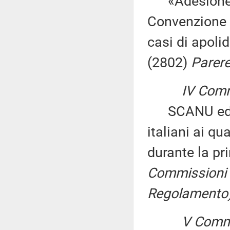
«Adesione de
Convenzione d
casi di apoli
(2802)
Parere
IV Comm
SCANU ed alt
italiani ai qu
durante la p
Commissioni I,
Regolamento),
V Commi