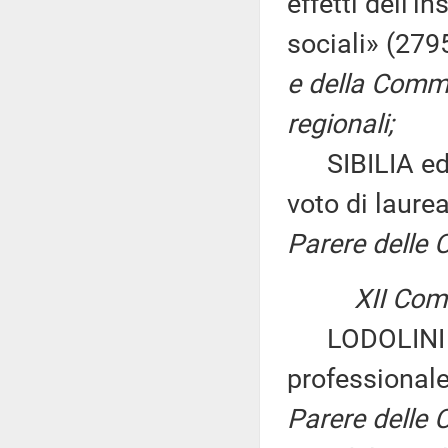
effetti dell'i
sociali» (279
e della Commi
regionali;
SIBILIA ed alt
voto di laure
Parere delle 
XII Comm
LODOLINI ed a
professionale
Parere delle C