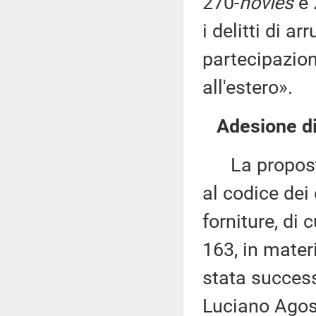
270-
novies
e 
i delitti di 
partecipazione
all'estero».
Adesione di
La proposta 
al codice dei c
forniture, di 
163, in materi
stata success
Luciano Agost