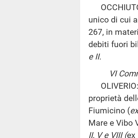
OCCHIUTO: «M
unico di cui 
267, in mater
debiti fuori 
e II.
VI Comm
OLIVERIO: «A
proprietà del
Fiumicino (
e
Mare e Vibo 
II, V e VIII (
ex