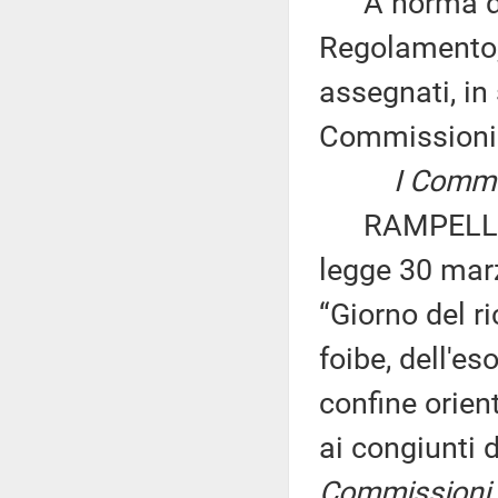
A norma del 
Regolamento, 
assegnati, in 
Commissioni
I Commission
RAMPELLI e 
legge 30 marz
“Giorno del r
foibe, dell'e
confine orien
ai congiunti 
Commissioni II