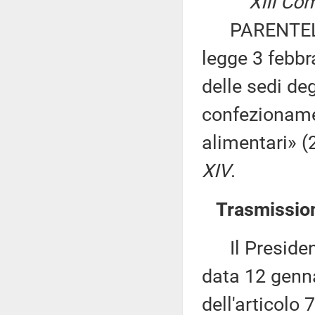
XIII Commis
PARENTELA ed
legge 3 febbr
delle sedi deg
confezionamen
alimentari» 
XIV
.
Trasmission
Il Presidente
data 12 genna
dell'articolo