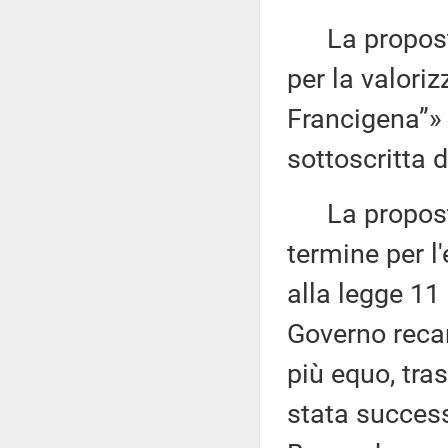
La proposta 
per la valori
Francigena”»
sottoscritta 
La proposta
termine per l'
alla legge 11
Governo recan
più equo, tra
stata succes