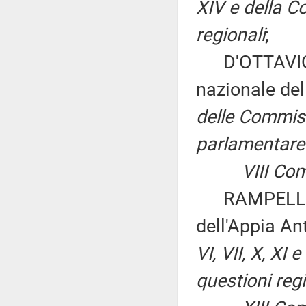
XIV e della C
regionali
;
D'OTTAVIO ed
nazionale del
delle Commiss
parlamentare 
VIII Commi
RAMPELLI: «I
dell'Appia An
VI, VII, X, X
questioni regi