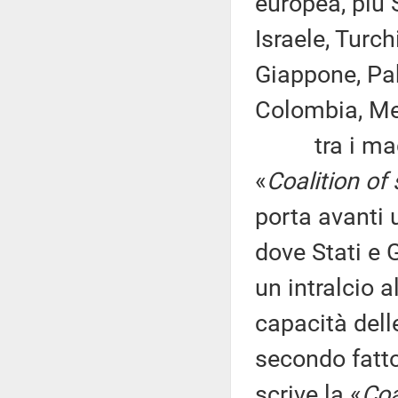
europea, più 
Israele, Turc
Giappone, Pak
Colombia, Me
tra i mag
«
Coalition of 
porta avanti 
dove Stati e
un intralcio a
capacità dell
secondo fatto
scrive la «
Coa