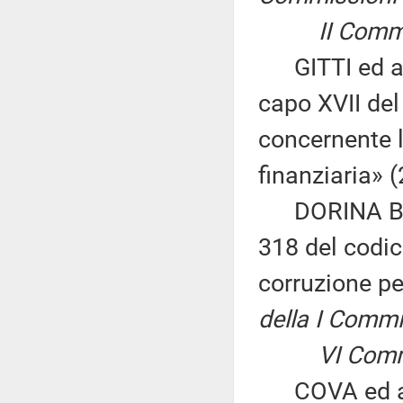
II Commissi
GITTI ed altr
capo XVII del 
concernente l
finanziaria» 
DORINA BIANC
318 del codic
corruzione pe
della I Comm
VI Commiss
COVA ed altri