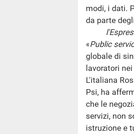
modi, i dati.
da parte degli
l'Espre
«
Public servi
globale di si
lavoratori ne
L'italiana Ro
Psi, ha affer
che le negozia
servizi, non s
istruzione e t