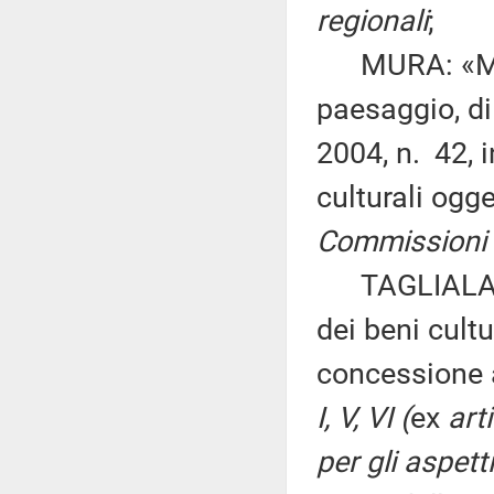
regionali
;
MURA: «Modif
paesaggio, di
2004, n. 42, 
culturali ogg
Commissioni I,
TAGLIALATELA
dei beni cult
concessione 
I, V, VI (
ex
art
per gli aspetti