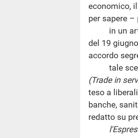
economico, il
per sapere –
in un artic
del 19 giugno
accordo segre
tale scelta 
(Trade in ser
teso a libera
banche, sanit
redatto su pr
l'Espre