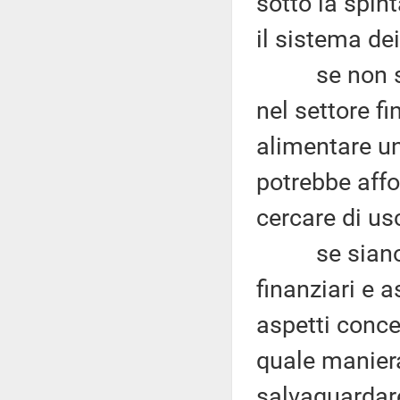
sotto la spin
il sistema dei
se non si ri
nel settore fi
alimentare u
potrebbe affos
cercare di usc
se siano coin
finanziari e a
aspetti conce
quale maniera
salvaguardar