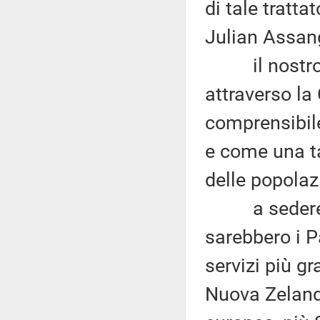
di tale tratta
Julian Assan
il nostro Pa
attraverso l
comprensibile
e come una ta
delle popolaz
a sedere al 
sarebbero i P
servizi più gr
Nuova Zelanda