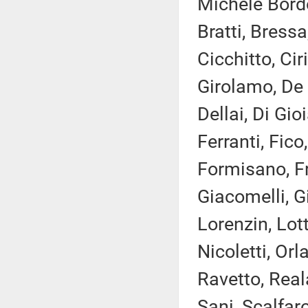
Michele Bordo
Bratti, Bressa
Cicchitto, Ci
Girolamo, De
Dellai, Di Gio
Ferranti, Fico
Formisano, Fra
Giacomelli, G
Lorenzin, Lot
Nicoletti, Orl
Ravetto, Real
Sani, Scalfaro