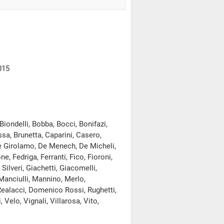
015
ondelli, Bobba, Bocci, Bonifazi,
ssa, Brunetta, Caparini, Casero,
De Girolamo, De Menech, De Micheli,
e, Fedriga, Ferranti, Fico, Fioroni,
ilveri, Giachetti, Giacomelli,
 Manciulli, Mannino, Merlo,
, Realacci, Domenico Rossi, Rughetti,
 Velo, Vignali, Villarosa, Vito,