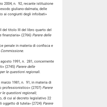
004, n. 92, recante istituzione
l'esodo giuliano-dalmata, delle
 ai congiunti degli infoibati»
 del titolo III del libro quarto del
e finanziaria» (2766)
Parere delle
 penale in materia di confisca e
 I Commissione
.
 agosto 1991, n. 281, concernente
ati» (2745)
Parere delle
per le questioni regionali
.
 marzo 1981, n. 91, in materia di
ivo professionistico» (2707)
Parere
 le questioni regionali
;
di cui al decreto legislativo 22
li oggetto di tutela» (2724)
Parere