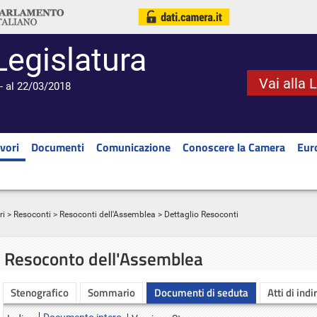
Legislatura
Vai alla 
- al 22/03/2018
vori
Documenti
Comunicazione
Conoscere la Camera
Eur
ri
>
Resoconti
>
Resoconti dell'Assemblea
> Dettaglio Resoconti
Resoconto dell'Assemblea
Stenografico
Sommario
Documenti di seduta
Atti di indi