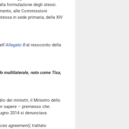
alla formulazione degli stessi.
amento, alle Commissioni
stessa in sede primaria, della XIV
ll’
Allegato B
al resoconto della
do multilaterale, noto come Tisa,
io dei ministri, il Ministro dello
per sapere – premesso che:
iugno 2014 si denunciava
vices agreement)
, trattato