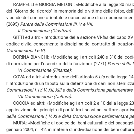
RAMPELLI e GIORGIA MELONI: «Modifiche alla legge 30 marzo 2
del “Giorno del ricordo” in memoria delle vittime delle foibe, del
vicende del confine orientale e concessione di un riconoscimento
(2695)
Parere delle Commissioni III, V e VII.
II Commissione (Giustizia):
GITTI ed altri: «Introduzione della sezione VI-
bis
del capo XVII
codice civile, concernente la disciplina del contratto di locazion
Commissioni I e VI
;
DORINA BIANCHI: «Modifiche agli articoli 240 e 318 del codice
di corruzione per l'esercizio della funzione» (2771)
Parere della
VI Commissione (Finanze):
COVA ed altri: «Introduzione dell'articolo 5-
bis
della legge 14
l'introduzione di un tributo sulla detenzione di cani non sterilizz
Commissioni I, IV, V, XII, XIII e della Commissione parlamentare 
VII Commissione (Cultura):
COCCIA ed altri: «Modifiche agli articoli 2 e 10 della legge 23
applicazione del principio di parità tra i sessi nel settore sport
delle Commissioni I, V, XI e della Commissione parlamentare per
MURA: «Modifiche al codice dei beni culturali e del paesaggio, 
gennaio 2004, n. 42, in materia di individuazione dei beni cultura