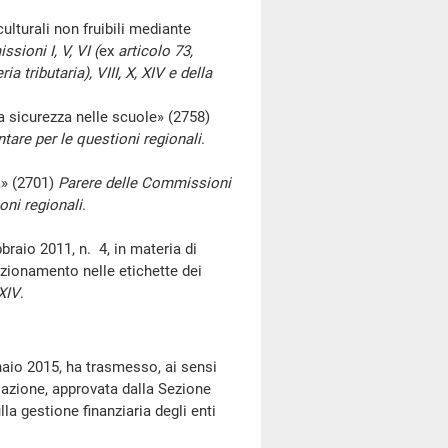
turali non fruibili mediante
sioni I, V, VI (
ex
articolo 73,
a tributaria), VIII, X, XIV e della
 sicurezza nelle scuole» (2758)
tare per le questioni regionali
.
a» (2701)
Parere delle Commissioni
oni regionali
.
raio 2011, n. 4, in materia di
ezionamento nelle etichette dei
 XIV
.
naio 2015, ha trasmesso, ai sensi
elazione, approvata dalla Sezione
a gestione finanziaria degli enti