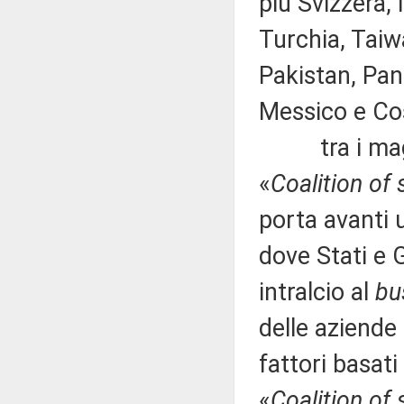
più Svizzera, 
Turchia, Taiw
Pakistan, Pan
Messico e Cos
tra i mag
«
Coalition of 
porta avanti u
dove Stati e
intralcio al
bu
delle aziende
fattori basati
«
Coalition of 