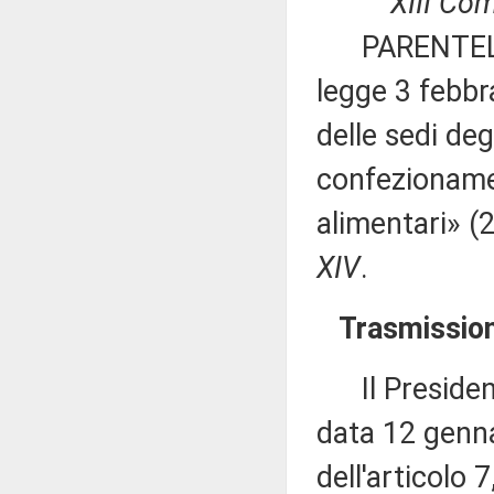
XIII Commis
PARENTELA ed 
legge 3 febbr
delle sedi deg
confezionamen
alimentari» 
XIV
.
Trasmission
Il Presidente
data 12 genna
dell'articolo