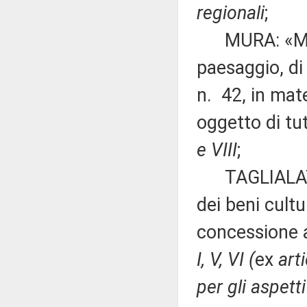
regionali
;
MURA: «Modif
paesaggio, di
n. 42, in mate
oggetto di tu
e VIII
;
TAGLIALATELA
dei beni cultu
concessione a
I, V, VI (
ex
art
per gli aspetti