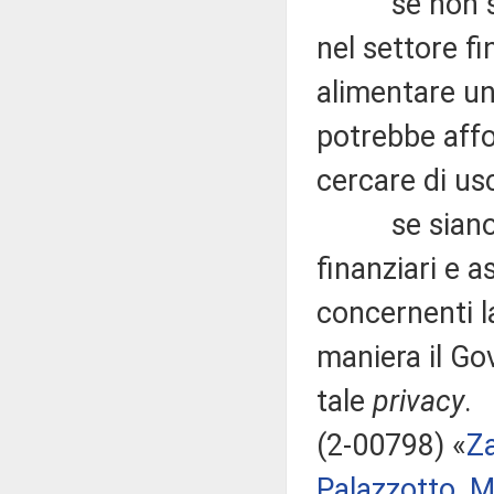
se non si ri
nel settore fi
alimentare un
potrebbe affos
cercare di usci
se siano coin
finanziari e a
concernenti 
maniera il Go
tale
privacy
.
(2-00798) «
Z
Palazzotto
,
M