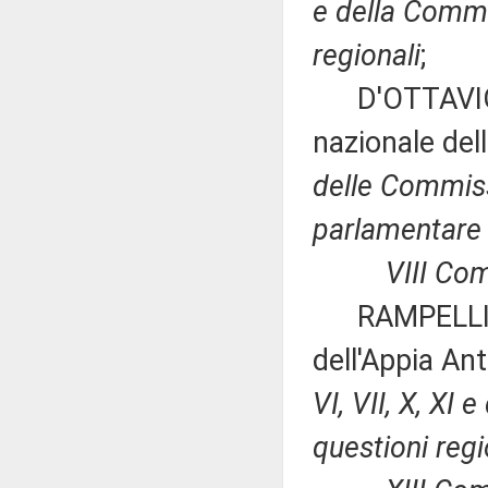
e della Commi
regionali
;
D'OTTAVIO ed
nazionale del
delle Commiss
parlamentare p
VIII Commi
RAMPELLI: «I
dell'Appia An
VI, VII, X, XI
questioni regi