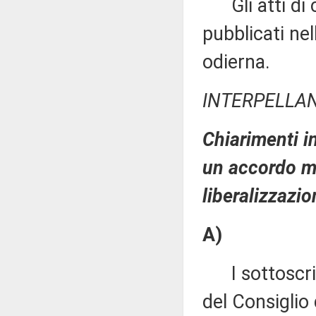
Gli atti di c
pubblicati nell
odierna.
INTERPELLA
Chiarimenti in
un accordo mu
liberalizzazio
A)
I sottoscritt
del Consiglio 