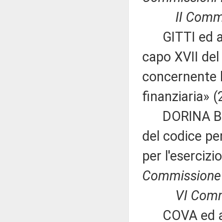
II Commissi
GITTI ed altr
capo XVII del t
concernente l
finanziaria» 
DORINA BIANC
del codice pe
per l'eserciz
Commissione
VI Commiss
COVA ed altri