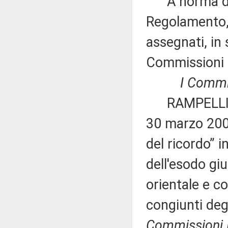
A norma del 
Regolamento, 
assegnati, in 
Commissioni 
I Commission
RAMPELLI e 
30 marzo 2004
del ricordo” i
dell'esodo gi
orientale e c
congiunti deg
Commissioni II