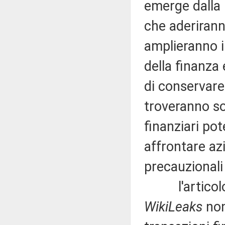
emerge dalla b
che aderirann
amplieranno i 
della finanza 
di conservare i
troveranno so
finanziari po
affrontare az
precauzionali 
l'articolo un
WikiLeaks
non