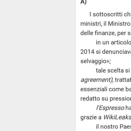
A)
I sottoscritti chi
ministri, il Minist
delle finanze
, per
in un articolo a
2014 si denunciava
selvaggio»;
tale scelta si de
agreement)
, tratt
essenziali come ba
redatto su pression
l'Espresso
ha
grazie a
WikiLeak
il nostro Paese s