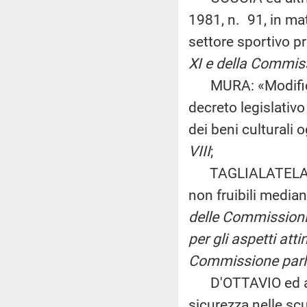
1981, n. 91, in mate
settore sportivo p
XI e della Commiss
MURA: «Modifiche a
decreto legislativ
dei beni culturali 
VIII
;
TAGLIALATELA: «Di
non fruibili media
delle Commissioni I
per gli aspetti atti
Commissione parla
D'OTTAVIO ed altri
sicurezza nelle sc