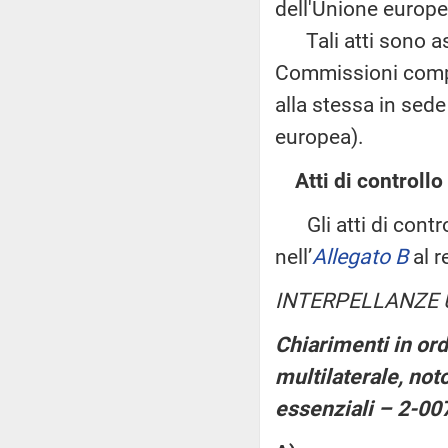
dell'Unione europea
Tali atti sono ass
Commissioni compet
alla stessa in sed
europea).
Atti di controllo
Gli atti di control
nell’
Allegato B
al r
INTERPELLANZE 
Chiarimenti in ord
multilaterale, noto
essenziali – 2-00