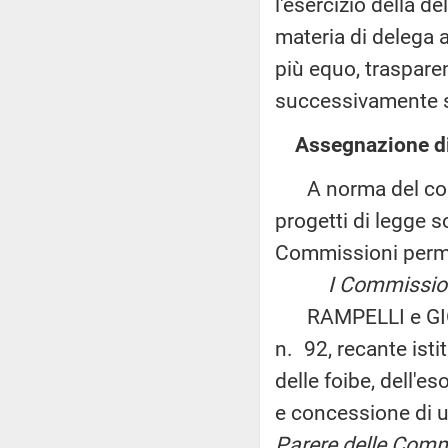
l'esercizio della d
materia di delega 
più equo, trasparen
successivamente s
Assegnazione di
A norma del comma
progetti di legge s
Commissioni perm
I Commissione (A
RAMPELLI e GIORG
n. 92, recante isti
delle foibe, dell'e
e concessione di u
Parere delle Commis