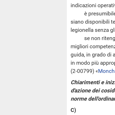
indicazioni operati
è presumibile che
siano disponibili 
legionella senza gl
se non ritenga opp
migliori competenze
guida, in grado di 
in modo più approp
(2-00799) «
Monch
Chiarimenti e iniz
d'azione dei cosid
norme dell'ordin
C)