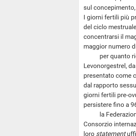
sul concepimento, 
I giorni fertili più 
del ciclo mestrual
concentrarsi il mag
maggior numero di
per quanto rigua
Levonorgestrel, da
presentato come co
dal rapporto sessu
giorni fertili pre-o
persistere fino a 9
la Federazione int
Consorzio internaz
loro
statement
uff