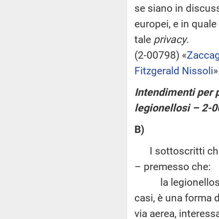
se siano in discus
europei, e in qual
tale
privacy
.
(2-00798) «
Zaccag
Fitzgerald Nissoli
»
Intendimenti per p
legionellosi – 2-
B)
I sottoscritti chi
– premesso che:
la legionellosi, 
casi, è una forma d
via aerea, interes