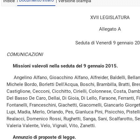
Documento intero
Indice
Versione Stampa
XVII LEGISLATURA
Allegato A
Seduta di Venerdì 9 gennaio 2
COMUNICAZIONI
Missioni valevoli nella seduta del 9 gennaio 2015.
Angelino Alfano, Gioacchino Alfano, Alfreider, Baldelli, Bellano
Michele Bordo, Borletti Dell'Acqua, Boschi, Brambilla, Bratti, Bre
Castiglione, Cecconi, Cicchitto, Cirielli, Colonnese, Costa, Dam
Del Basso De Caro, Dellai, Di Gioia, Di Lello, Faraone, Ferranti, F
Fontanelli, Franceschini, Giachetti, Giacomelli, Giancarlo Giorgett
Lupi, Madia, Merlo, Orlando, Pes, Gianluca Pini, Pisicchio, Pistell
Realacci, Domenico Rossi, Rughetti, Sanga, Sani, Scalfarotto, Ser
Valeria Valente, Velo, Vignali, Vito, Zanetti.
Annunzio di proposte di legge.