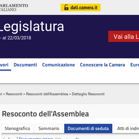
Legislatura
Vai alla 
- al 22/03/2018
vori
Documenti
Comunicazione
Conoscere la Camera
Eur
ri
>
Resoconti
>
Resoconti dell'Assemblea
> Dettaglio Resoconti
Resoconto dell'Assemblea
Stenografico
Sommario
Documenti di seduta
Atti di indi