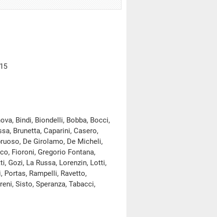
015
va, Bindi, Biondelli, Bobba, Bocci,
ssa, Brunetta, Caparini, Casero,
bruoso, De Girolamo, De Micheli,
ico, Fioroni, Gregorio Fontana,
i, Gozi, La Russa, Lorenzin, Lotti,
i, Portas, Rampelli, Ravetto,
eni, Sisto, Speranza, Tabacci,