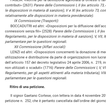
PAGLIA: «Norme per la definizione agevolata di omessi o tard
contributi» (2631)
Parere delle Commissioni I, II (
ex
articolo 73,
le disposizioni in materia di sanzioni), V e XI (
ex
articolo 73, co
relativamente alle disposizioni in materia previdenziale)
.
IX Commissione (Trasporti):
BOCCADUTRI ed altri: «Disposizioni per la diffusione dell'acc
connessioni senza fili» (2528)
Parere delle Commissioni I, II (
ex
Regolamento, per le disposizioni in materia di sanzioni), V, VII, 
parlamentare per le questioni regionali.
XII Commissione (Affari sociali):
LENZI ed altri: «Disposizioni concernenti la donazione di medic
utilizzazione e distribuzione da parte di organizzazioni non lucrat
dell'articolo 157 del decreto legislativo 24 aprile 2006, n. 219, i
non utilizzati o scaduti» (1716)
Parere delle Commissioni I, V, VI
Regolamento, per gli aspetti attinenti alla materia tributaria), V
parlamentare per le questioni regionali
.
Ritiro di una petizione.
Il signor Gaetano Cortese, con lettera in data 4 novembre 2014
petizione n. 252, che è pertanto cancellata dall'ordine del giorno