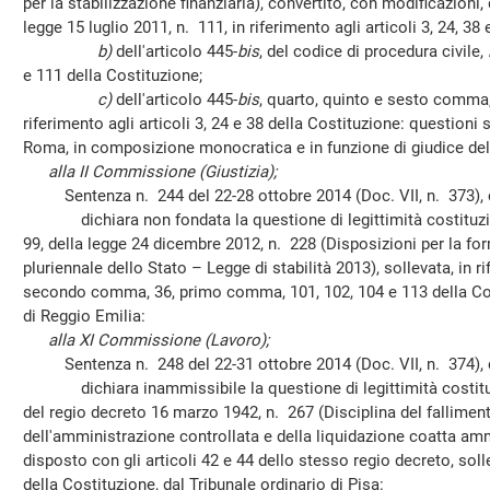
per la stabilizzazione finanziaria), convertito, con modificazioni,
legge 15 luglio 2011, n. 111, in riferimento agli articoli 3, 24, 38
b)
dell'articolo 445-
bis
, del codice di procedura civile,
e 111 della Costituzione;
c)
dell'articolo 445-
bis
, quarto, quinto e sesto comma, 
riferimento agli articoli 3, 24 e 38 della Costituzione: questioni 
Roma, in composizione monocratica e in funzione di giudice del
alla II Commissione (Giustizia);
Sentenza n. 244 del 22-28 ottobre 2014 (Doc. VII, n. 373), c
dichiara non fondata la questione di legittimità costituzion
99, della legge 24 dicembre 2012, n. 228 (Disposizioni per la fo
pluriennale dello Stato – Legge di stabilità 2013), sollevata, in rif
secondo comma, 36, primo comma, 101, 102, 104 e 113 della Cost
di Reggio Emilia:
alla XI Commissione (Lavoro);
Sentenza n. 248 del 22-31 ottobre 2014 (Doc. VII, n. 374), c
dichiara inammissibile la questione di legittimità costituz
del regio decreto 16 marzo 1942, n. 267 (Disciplina del fallimen
dell'amministrazione controllata e della liquidazione coatta amm
disposto con gli articoli 42 e 44 dello stesso regio decreto, solle
della Costituzione, dal Tribunale ordinario di Pisa: