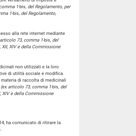
ivi versamenti di imposte e
 comma 1-
bis,
del Regolamento, per
mma 1-
bis,
del Regolamento,
esso alla rete internet mediante
articolo 73, comma 1-
bis,
del
X, XII, XIV e della Commissione
inali non utilizzati e la loro
ive di utilità sociale e modifica
n materia di raccolta di medicinali
 (
ex
articolo 73, comma 1-
bis,
del
III, XIV e della Commissione
, ha comunicato di ritirare la
.