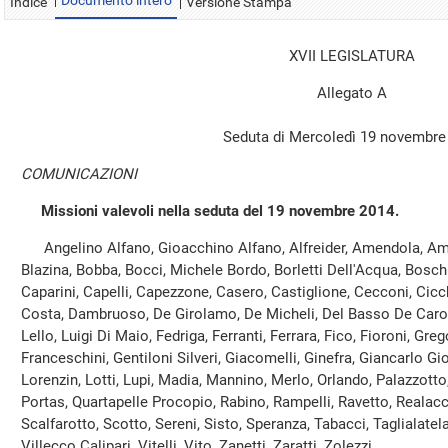
Documento intero
Indice
Versione Stampa
XVII LEGISLATURA
Allegato A
Seduta di Mercoledì 19 novembre
COMUNICAZIONI
Missioni valevoli nella seduta del 19 novembre 2014.
Angelino Alfano, Gioacchino Alfano, Alfreider, Amendola, Amici,
Blazina, Bobba, Bocci, Michele Bordo, Borletti Dell'Acqua, Boschi,
Caparini, Capelli, Capezzone, Casero, Castiglione, Cecconi, Cicchi
Costa, Dambruoso, De Girolamo, De Micheli, Del Basso De Caro, De
Lello, Luigi Di Maio, Fedriga, Ferranti, Ferrara, Fico, Fioroni, Gre
Franceschini, Gentiloni Silveri, Giacomelli, Ginefra, Giancarlo Gio
Lorenzin, Lotti, Lupi, Madia, Mannino, Merlo, Orlando, Palazzotto, 
Portas, Quartapelle Procopio, Rabino, Rampelli, Ravetto, Realacc
Scalfarotto, Scotto, Sereni, Sisto, Speranza, Tabacci, Taglialatela,
Villecco Calipari, Vitelli, Vito, Zanetti, Zaratti, Zolezzi.