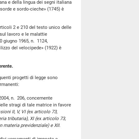
na e della lingua dei segni italiana
e sorde e sordo-cieche» (1745) è
coli 2 e 210 del testo unico delle
sul lavoro e le malattie
30 giugno 1965, n. 1124,
tilizzo del velocipede» (1922) è
erente.
enti progetti di legge sono
ermanenti:
2004, n. 206, concernente
elle stragi di tale matrice in favore
oni II, V, VI (
ex
articolo 73,
ia tributaria), XI (
ex
articolo 73,
n materia previdenziale) e XII
.