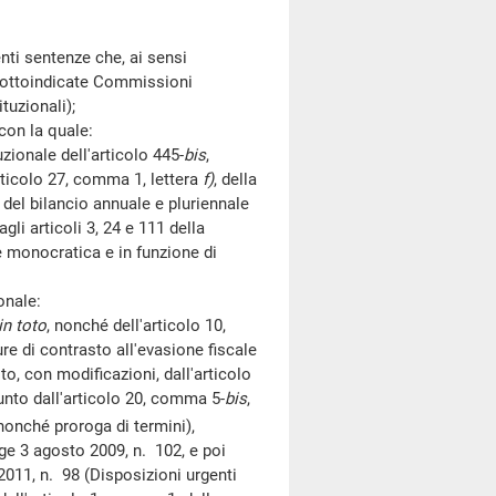
ti sentenze che, ai sensi
 sottoindicate Commissioni
tuzionali);
on la quale:
onale dell'articolo 445-
bis
,
rticolo 27, comma 1, lettera
f)
, della
del bilancio annuale e pluriennale
gli articoli 3, 24 e 111 della
 monocratica e in funzione di
onale:
in toto
, nonché dell'articolo 10,
re di contrasto all'evasione fiscale
ito, con modificazioni, dall'articolo
nto dall'articolo 20, comma 5-
bis
,
 nonché proroga di termini),
gge 3 agosto 2009, n. 102, e poi
2011, n. 98 (Disposizioni urgenti