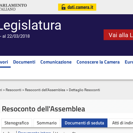
Legislatura
Vai alla 
- al 22/03/2018
vori
Documenti
Comunicazione
Conoscere la Camera
Eur
ri
>
Resoconti
>
Resoconti dell'Assemblea
> Dettaglio Resoconti
Resoconto dell'Assemblea
Stenografico
Sommario
Documenti di seduta
Atti di indi