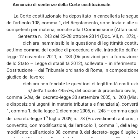
Annunzio di sentenze della Corte costituzionale
.
La Corte costituzionale ha depositato in cancelleria le seguen
dell'articolo 108, comma 1, del Regolamento, sono inviate alle
competenti per materia, nonché alla I Commissione (Affari costi
Sentenza n. 243 del 22-28 ottobre 2014 (Doc. VII, n. 372), c
dichiara inammissibile la questione di legittimità costituzi
settimo comma, del codice di procedura civile, introdotto dall'a
legge 12 novembre 2011, n. 183 (Disposizioni per la formazione 
dello Stato – Legge di stabilità 2012), sollevata – in riferimento a
Costituzione – dal Tribunale ordinario di Roma, in composizione
giudice del lavoro;
dichiara non fondate le questioni di legittimità costituzi
a)
dell'articolo 445-
bis
, del codice di procedura civile,
comma 6-
bis
, del decreto-legge 30 settembre 2005, n. 203 (Misu
e disposizioni urgenti in materia tributaria e finanziaria), convert
1, comma 1, della legge 2 dicembre 2005, n. 248 – comma aggiu
o
del decreto-legge 1
luglio 2009, n. 78 (Provvedimenti anticrisi,
convertito, con modificazioni, dall'articolo 1, comma 1, della le
modificato dall'articolo 38, comma 8, del decreto-legge 6 luglio 