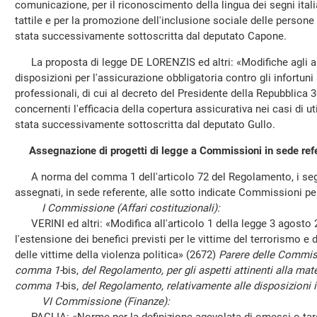
comunicazione, per il riconoscimento della lingua dei segni italia
tattile e per la promozione dell'inclusione sociale delle person
stata successivamente sottoscritta dal deputato Capone.
La proposta di legge DE LORENZIS ed altri: «Modifiche agli arti
disposizioni per l'assicurazione obbligatoria contro gli infortuni 
professionali, di cui al decreto del Presidente della Repubblica 
concernenti l'efficacia della copertura assicurativa nei casi di u
stata successivamente sottoscritta dal deputato Gullo.
Assegnazione di progetti di legge a Commissioni in sede ref
A norma del comma 1 dell'articolo 72 del Regolamento, i segu
assegnati, in sede referente, alle sotto indicate Commissioni p
I Commissione (Affari costituzionali):
VERINI ed altri: «Modifica all'articolo 1 della legge 3 agosto 
l'estensione dei benefici previsti per le vittime del terrorismo e d
delle vittime della violenza politica» (2672)
Parere delle Commissi
comma 1-
bis,
del Regolamento, per gli aspetti attinenti alla mater
comma 1-
bis,
del Regolamento, relativamente alle disposizioni i
VI Commissione (Finanze):