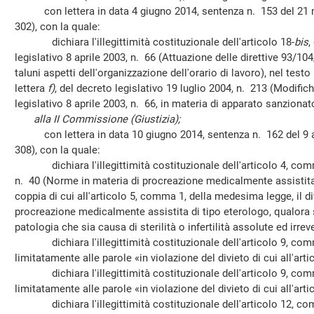
con lettera in data 4 giugno 2014, sentenza n. 153 del 21 m
302), con la quale:
dichiara l'illegittimità costituzionale dell'articolo 18-
bis
,
legislativo 8 aprile 2003, n. 66 (Attuazione delle direttive 93/
taluni aspetti dell'organizzazione dell'orario di lavoro), nel test
lettera
f)
, del decreto legislativo 19 luglio 2004, n. 213 (Modific
legislativo 8 aprile 2003, n. 66, in materia di apparato sanzionato
alla II Commissione (Giustizia);
con lettera in data 10 giugno 2014, sentenza n. 162 del 9 ap
308), con la quale:
dichiara l'illegittimità costituzionale dell'articolo 4, comma
n. 40 (Norme in materia di procreazione medicalmente assistita), 
coppia di cui all'articolo 5, comma 1, della medesima legge, il di
procreazione medicalmente assistita di tipo eterologo, qualora 
patologia che sia causa di sterilità o infertilità assolute ed irreve
dichiara l'illegittimità costituzionale dell'articolo 9, comma
limitatamente alle parole «in violazione del divieto di cui all'ar
dichiara l'illegittimità costituzionale dell'articolo 9, comma
limitatamente alle parole «in violazione del divieto di cui all'ar
dichiara l'illegittimità costituzionale dell'articolo 12, com