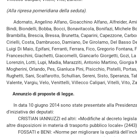
(Alla ripresa pomeridiana della seduta)
.
Adornato, Angelino Alfano, Gioacchino Alfano, Alfreider, Amici,
Bindi, Biondelli, Bobba, Bocci, Bonavitacola, Bonifazi, Michele Bo
Brambilla, Brescia, Bressa, Brunetta, Caparini, Capezzone, Carbon
Cirielli, Costa, Dambruoso, Damiano, De Girolamo, Del Basso De C
Luigi Di Maio, Epifani, Ferranti, Ferrara, Fico, Gregorio Fontana,
Franceschini, Giachetti, Giacomelli, Giancarlo Giorgetti, Gozi, La
Lorenzin, Lotti, Lupi, Madia, Marazziti, Antonio Martino, Giorgia 
Mogherini, Orlando, Pes, Gianluca Pini, Pisicchio, Pistelli, Portas,
Rughetti, Sani, Scalfarotto, Schullian, Sereni, Sisto, Speranza, Ta
Valente, Vargiu, Velo, Venittelli, Villecco Calipari, Vitelli, Vito, Za
Annunzio di proposte di legge.
In data 10 giugno 2014 sono state presentate alla Presidenza 
d'iniziativa dei deputati:
CRISTIAN IANNUZZI ed altri: «Modifiche al decreto legislati
altre disposizioni in materia di trasporto pubblico locale» (2443)
FOSSATI e BENI: «Norme per migliorare la qualità dell'inclus