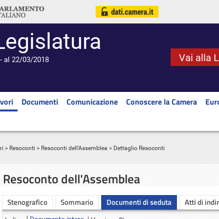
Legislatura
Vai alla 
- al 22/03/2018
vori
Documenti
Comunicazione
Conoscere la Camera
Eur
ri
>
Resoconti
>
Resoconti dell'Assemblea
> Dettaglio Resoconti
Resoconto dell'Assemblea
Stenografico
Sommario
Documenti di seduta
Atti di indi