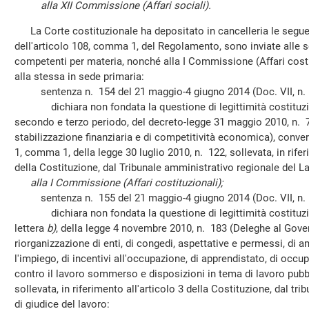
alla XII Commissione (Affari sociali).
La Corte costituzionale ha depositato in cancelleria le seguen
dell'articolo 108, comma 1, del Regolamento, sono inviate alle
competenti per materia, nonché alla I Commissione (Affari costi
alla stessa in sede primaria:
sentenza n. 154 del 21 maggio-4 giugno 2014 (Doc. VII, n. 3
dichiara non fondata la questione di legittimità costituzion
secondo e terzo periodo, del decreto-legge 31 maggio 2010, n. 7
stabilizzazione finanziaria e di competitività economica), convert
1, comma 1, della legge 30 luglio 2010, n. 122, sollevata, in riferi
della Costituzione, dal Tribunale amministrativo regionale del La
alla I Commissione (Affari costituzionali);
sentenza n. 155 del 21 maggio-4 giugno 2014 (Doc. VII, n. 3
dichiara non fondata la questione di legittimità costituzion
lettera
b)
, della legge 4 novembre 2010, n. 183 (Deleghe al Govern
riorganizzazione di enti, di congedi, aspettative e permessi, di am
l'impiego, di incentivi all'occupazione, di apprendistato, di oc
contro il lavoro sommerso e disposizioni in tema di lavoro pubbl
sollevata, in riferimento all'articolo 3 della Costituzione, dal tr
di giudice del lavoro: