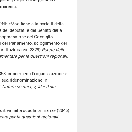
enti progetti di legge sono
rmanenti:
Modifiche alla parte II della
 dei deputati e del Senato della
 soppressione del Consiglio
i del Parlamento, scioglimento dei
ostituzionale» (2329)
Parere delle
lamentare per le questioni regionali.
8, concernenti l'organizzazione e
 e sua ridenominazione in
e Commissioni I, V, XI e della
tiva nella scuola primaria» (2045)
are per le questioni regionali.