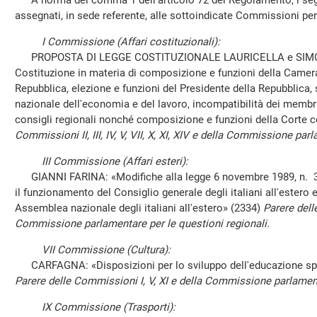
A norma del comma 1 dell'articolo 72 del Regolamento, i segu
assegnati, in sede referente, alle sottoindicate Commissioni pe
I Commissione (Affari costituzionali):
PROPOSTA DI LEGGE COSTITUZIONALE LAURICELLA e SIMONI: «
Costituzione in materia di composizione e funzioni della Camera
Repubblica, elezione e funzioni del Presidente della Repubblica,
nazionale dell'economia e del lavoro, incompatibilità dei membr
consigli regionali nonché composizione e funzioni della Corte c
Commissioni II, III, IV, V, VII, X, XI, XIV e della Commissione par
III Commissione (Affari esteri):
GIANNI FARINA: «Modifiche alla legge 6 novembre 1989, n. 36
il funzionamento del Consiglio generale degli italiani all'estero
Assemblea nazionale degli italiani all'estero» (2334)
Parere dell
Commissione parlamentare per le questioni regionali.
VII Commissione (Cultura):
CARFAGNA: «Disposizioni per lo sviluppo dell'educazione spor
Parere delle Commissioni I, V, XI e della Commissione parlament
IX Commissione (Trasporti):