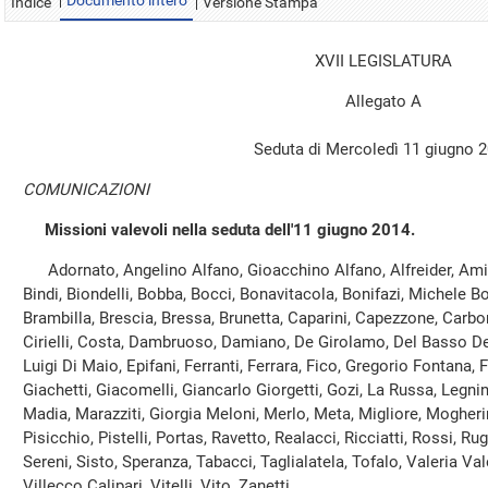
Documento intero
Indice
Versione Stampa
XVII LEGISLATURA
Allegato A
Seduta di Mercoledì 11 giugno 
COMUNICAZIONI
Missioni valevoli nella seduta dell'11 giugno 2014.
Adornato, Angelino Alfano, Gioacchino Alfano, Alfreider, Amici,
Bindi, Biondelli, Bobba, Bocci, Bonavitacola, Bonifazi, Michele Bo
Brambilla, Brescia, Bressa, Brunetta, Caparini, Capezzone, Carbon
Cirielli, Costa, Dambruoso, Damiano, De Girolamo, Del Basso De C
Luigi Di Maio, Epifani, Ferranti, Ferrara, Fico, Gregorio Fontana,
Giachetti, Giacomelli, Giancarlo Giorgetti, Gozi, La Russa, Legnini
Madia, Marazziti, Giorgia Meloni, Merlo, Meta, Migliore, Mogherin
Pisicchio, Pistelli, Portas, Ravetto, Realacci, Ricciatti, Rossi, Rug
Sereni, Sisto, Speranza, Tabacci, Taglialatela, Tofalo, Valeria Vale
Villecco Calipari, Vitelli, Vito, Zanetti.