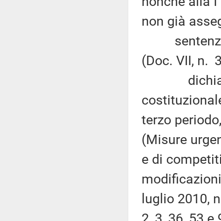
nonché alla I
non già asseg
sentenza n.
(Doc. VII, n. 
dichiara no
costituzional
terzo periodo
(Misure urgen
e di competit
modificazioni
luglio 2010, n
2, 3, 36, 53 e