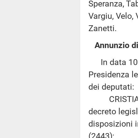
Speranza, Taba
Vargiu, Velo, V
Zanetti.
Annunzio di
In data 10 g
Presidenza le
dei deputati:
CRISTIAN IA
decreto legis
disposizioni 
(2443);