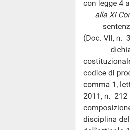
con legge 4 a
alla XI C
sentenza n.
(Doc. VII, n. 
dichiara no
costituzional
codice di proc
comma 1, let
2011, n. 212 
composizione 
disciplina de