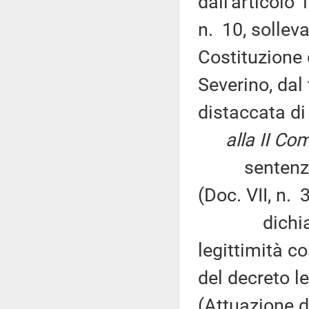
dall'articolo
n. 10, solleva
Costituzione 
Severino, dal
distaccata di 
alla II Co
sentenza n.
(Doc. VII, n. 
dichiara in
legittimità co
del decreto le
(Attuazione d