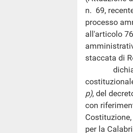
n. 69, recente
processo ammi
all'articolo 7
amministrativ
staccata di R
dichiara no
costituzional
p)
, del decret
con riferiment
Costituzione,
per la Calabr