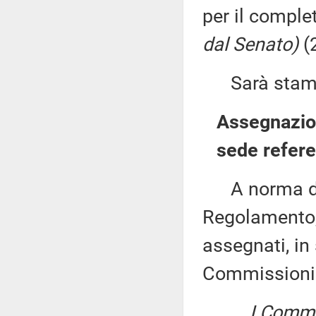
per il compl
dal Senato)
(
Sarà stampat
Assegnazion
sede refere
A norma del 
Regolamento, 
assegnati, in 
Commissioni
I Commis