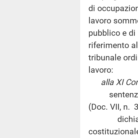
di occupazion
lavoro sommer
pubblico e di 
riferimento al
tribunale ord
lavoro:
alla XI C
sentenza n.
(Doc. VII, n. 
dichiara no
costituzional