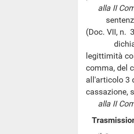
alla II Co
sentenza n.
(Doc. VII, n. 
dichiara in
legittimità c
comma, del co
all'articolo 3
cassazione, s
alla II Co
Trasmissioni