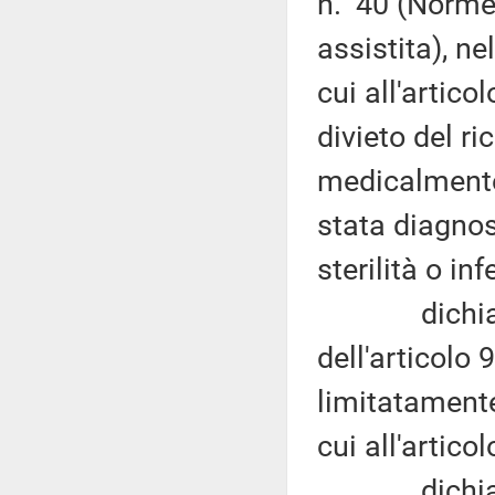
n. 40 (Norme
assistita), ne
cui all'artic
divieto del r
medicalmente 
stata diagnos
sterilità o inf
dichiara l'i
dell'articolo
limitatamente 
cui all'artic
dichiara l'i