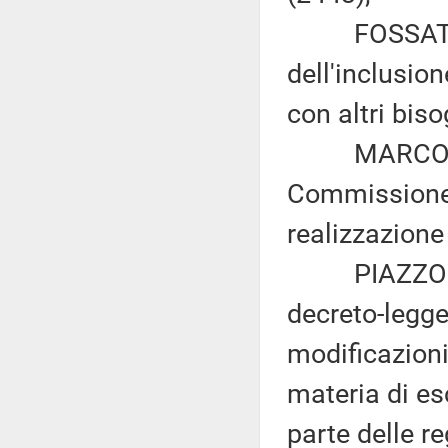
FOSSATI e B
dell'inclusion
con altri biso
MARCON ed a
Commissione 
realizzazion
PIAZZONI ed 
decreto-legge
modificazioni
materia di esc
parte delle re