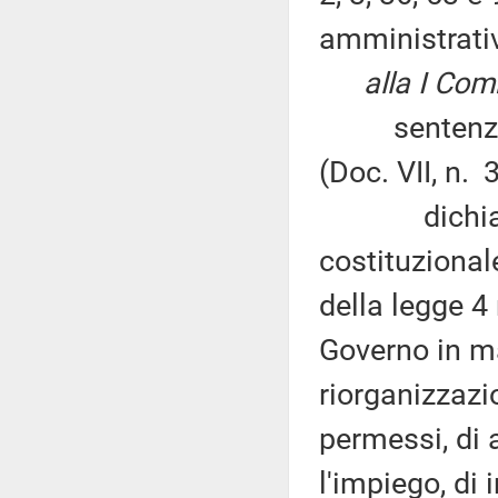
amministrativ
alla I Com
sentenza n.
(Doc. VII, n. 
dichiara no
costituzional
della legge 4
Governo in mat
riorganizzazio
permessi, di a
l'impiego, di 